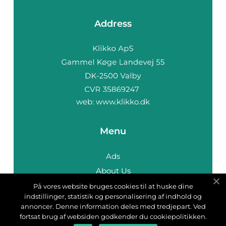
Address
web:
www.klikko.dk
Menu
Ads
About Us
Cookies
På vores website bruges cookies til at huske dine
indstillinger, statistik og personalisering af indhold og
Contact
annoncer. Denne information deles med tredjepart. Ved
Sitemap
fortsat brug af websiden godkender du cookiepolitikken.