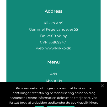
Address
web:
www.klikko.dk
Menu
Ads
About Us
Cookies
På vores website bruges cookies til at huske dine
indstillinger, statistik og personalisering af indhold og
Contact
annoncer. Denne information deles med tredjepart. Ved
Sitemap
fortsat brug af websiden godkender du cookiepolitikken.