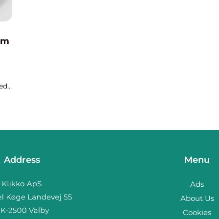
ærm
med
Address
Menu
Ads
About Us
Cookies