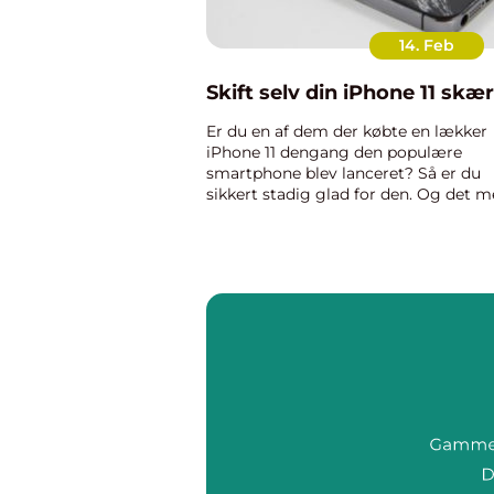
14. Feb
Skift selv din iPhone 11 sk
Er du en af dem der købte en lækker
iPhone 11 dengang den populære
smartphone blev lanceret? Så er du
sikkert stadig glad for den. Og det 
god grund. IPhone 11 repræsenterer
nemlig alt hvad er er top of the line
inde...