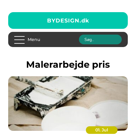
BYDESIGN.
dk
Menu
malerarbejde pris
01. Jul