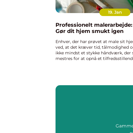
19. Jan
Professionelt malerarbejde:
Gør dit hjem smukt igen
Enhver, der har prøvet at male sit hj
ved, at det kræver tid, tålmodighed 
ikke mindst et stykke håndværk, der 
mestres for at opnå et tilfredsstillen
resultat. Malerarbejde handler ikke k
om at ændre farven på en væg; det
handler om tran...