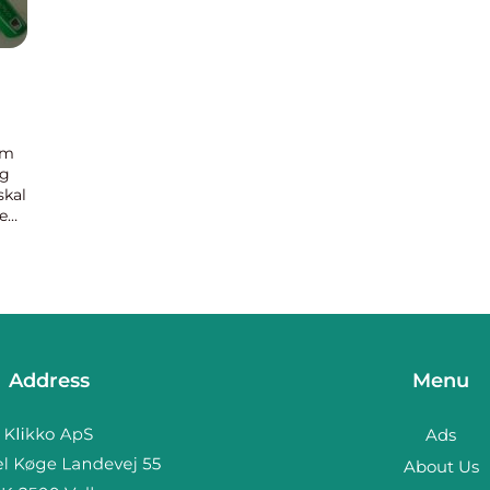
em
og
skal
de
un
Address
Menu
Ads
About Us