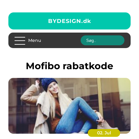
BYDESIGN.
dk
Menu
mofibo rabatkode
02. Jul