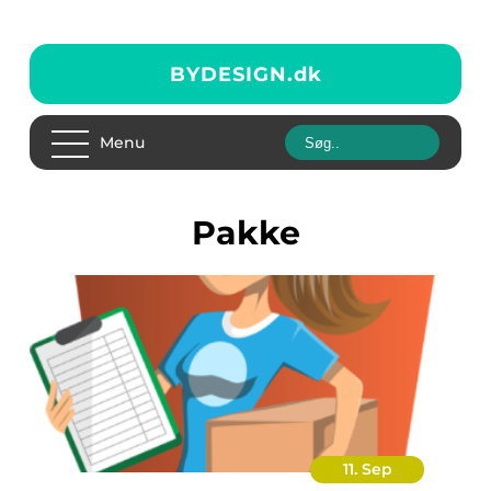
BYDESIGN.
dk
Menu
pakke
11. Sep