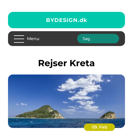
BYDESIGN.
dk
Menu
rejser Kreta
09. Feb