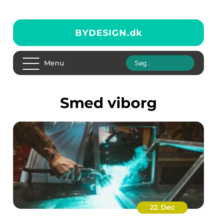
BYDESIGN.
dk
Menu
smed viborg
22. Dec