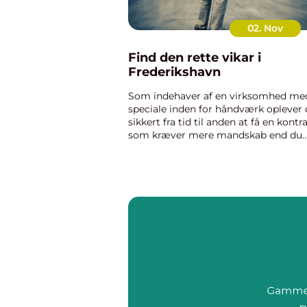
02. Nov
Find den rette vikar i
Frederikshavn
Som indehaver af en virksomhed me
speciale inden for håndværk oplever
sikkert fra tid til anden at få en kontr
som kræver mere mandskab end du
umiddelbart kan stille til rådighed. I
stedet for at sige nej tak til en sådan
arbejdsopgave er det ...