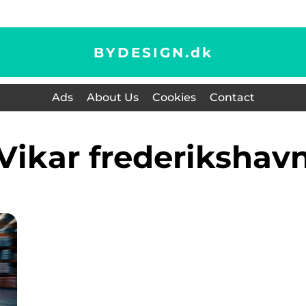
BYDESIGN.
dk
Ads
About Us
Cookies
Contact
vikar frederikshav