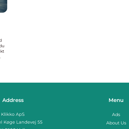
d
 du
akt
Address
Menu
Ads
About Us