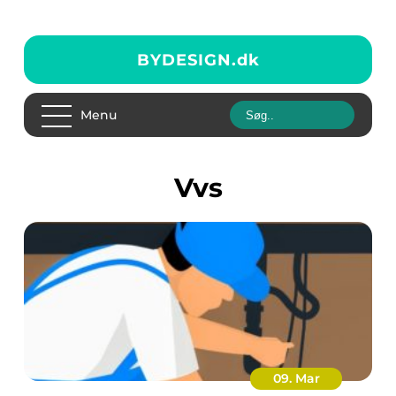
BYDESIGN.
dk
Menu
vvs
09. Mar