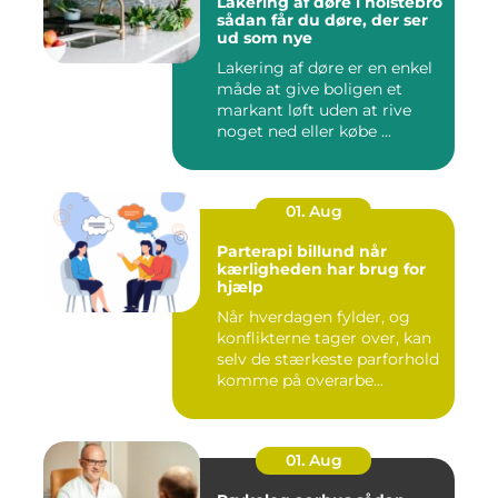
Lakering af døre i holstebro
sådan får du døre, der ser
ud som nye
Lakering af døre er en enkel
måde at give boligen et
markant løft uden at rive
noget ned eller købe ...
01. Aug
Parterapi billund når
kærligheden har brug for
hjælp
Når hverdagen fylder, og
konflikterne tager over, kan
selv de stærkeste parforhold
komme på overarbe...
01. Aug