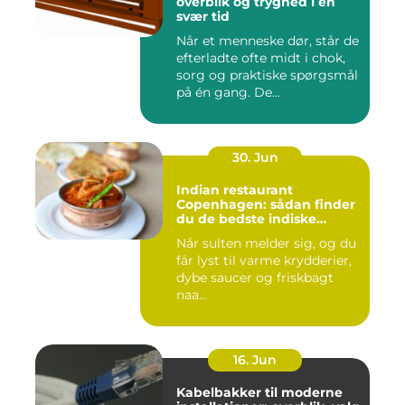
overblik og tryghed i en
svær tid
Når et menneske dør, står de
efterladte ofte midt i chok,
sorg og praktiske spørgsmål
på én gang. De...
30. Jun
Indian restaurant
Copenhagen: sådan finder
du de bedste indiske
smagsoplevelser i byen
Når sulten melder sig, og du
får lyst til varme krydderier,
dybe saucer og friskbagt
naa...
16. Jun
Kabelbakker til moderne