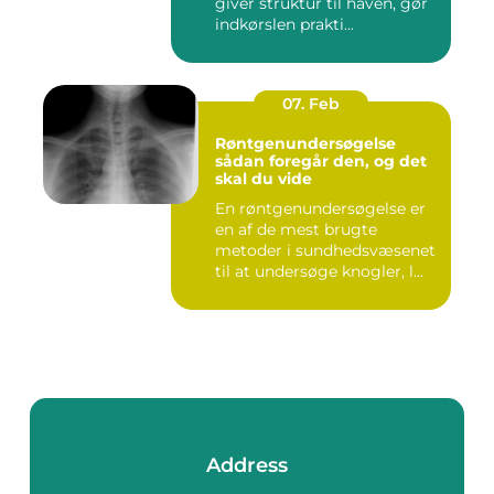
giver struktur til haven, gør
indkørslen prakti...
07. Feb
Røntgenundersøgelse
sådan foregår den, og det
skal du vide
En røntgenundersøgelse er
en af de mest brugte
metoder i sundhedsvæsenet
til at undersøge knogler, l...
Address