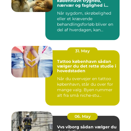
københavn tryghed,
nærvær og faglighed i
hjemmet
Når sygdom, skrøbelighed
eller et krævende
behandlingsforløb bliver en
del af hverdagen, kan
oversku...
31. May
Tattoo københavn sådan
vælger du det rette studie i
hovedstaden
Når du overvejer en tattoo
københavn, står du over for
mange valg. Byen rummer
alt fra små niche-stu...
06. May
Vvs viborg sådan vælger du