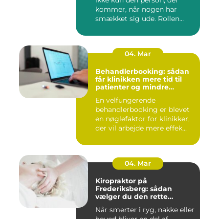
ikke kun den person, der
kommer, når nogen har
smækket sig ude. Rollen
spæ...
04. Mar
Behandlerbooking: sådan
får klinikken mere tid til
patienter og mindre
administration
En velfungerende
behandlerbooking er blevet
en nøglefaktor for klinikker,
der vil arbejde mere effek...
04. Mar
Kiropraktor på
Frederiksberg: sådan
vælger du den rette
behandling
Når smerter i ryg, nakke eller