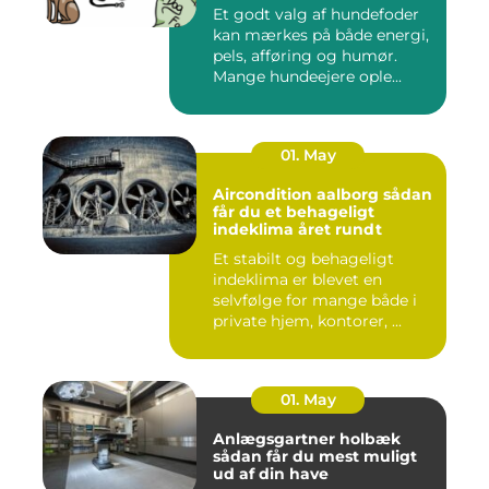
Et godt valg af hundefoder
kan mærkes på både energi,
pels, afføring og humør.
Mange hundeejere ople...
01. May
Aircondition aalborg sådan
får du et behageligt
indeklima året rundt
Et stabilt og behageligt
indeklima er blevet en
selvfølge for mange både i
private hjem, kontorer, ...
01. May
Anlægsgartner holbæk
sådan får du mest muligt
ud af din have