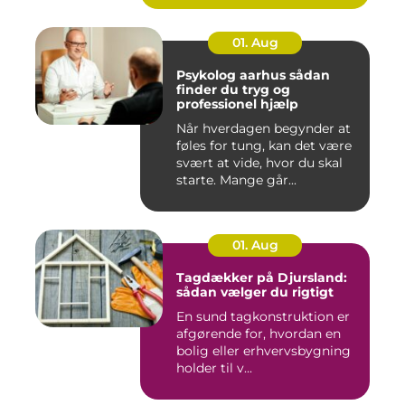
01. Aug
Psykolog aarhus sådan
finder du tryg og
professionel hjælp
Når hverdagen begynder at
føles for tung, kan det være
svært at vide, hvor du skal
starte. Mange går...
01. Aug
Tagdækker på Djursland:
sådan vælger du rigtigt
En sund tagkonstruktion er
afgørende for, hvordan en
bolig eller erhvervsbygning
holder til v...