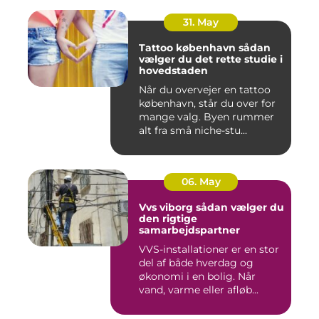
31. May
Tattoo københavn sådan
vælger du det rette studie i
hovedstaden
Når du overvejer en tattoo
københavn, står du over for
mange valg. Byen rummer
alt fra små niche-stu...
06. May
Vvs viborg sådan vælger du
den rigtige
samarbejdspartner
VVS-installationer er en stor
del af både hverdag og
økonomi i en bolig. Når
vand, varme eller afløb...