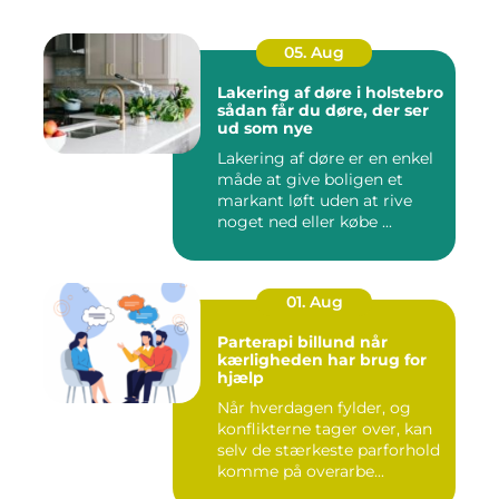
05. Aug
Lakering af døre i holstebro
sådan får du døre, der ser
ud som nye
Lakering af døre er en enkel
måde at give boligen et
markant løft uden at rive
noget ned eller købe ...
01. Aug
Parterapi billund når
kærligheden har brug for
hjælp
Når hverdagen fylder, og
konflikterne tager over, kan
selv de stærkeste parforhold
komme på overarbe...