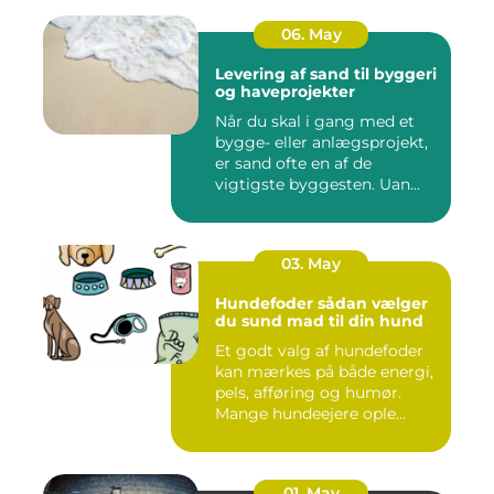
06. May
Levering af sand til byggeri
og haveprojekter
Når du skal i gang med et
bygge- eller anlægsprojekt,
er sand ofte en af de
vigtigste byggesten. Uan...
03. May
Hundefoder sådan vælger
du sund mad til din hund
Et godt valg af hundefoder
kan mærkes på både energi,
pels, afføring og humør.
Mange hundeejere ople...
01. May