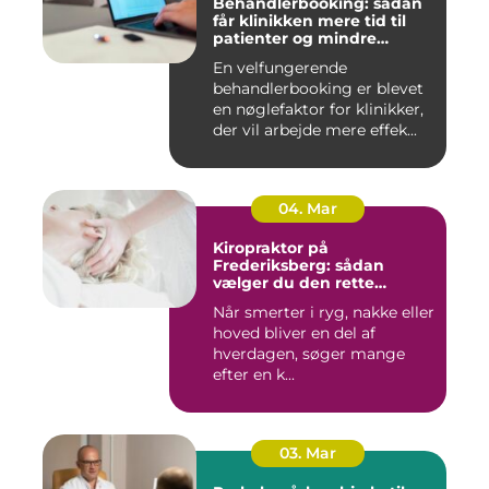
Behandlerbooking: sådan
får klinikken mere tid til
patienter og mindre
administration
En velfungerende
behandlerbooking er blevet
en nøglefaktor for klinikker,
der vil arbejde mere effek...
04. Mar
Kiropraktor på
Frederiksberg: sådan
vælger du den rette
behandling
Når smerter i ryg, nakke eller
hoved bliver en del af
hverdagen, søger mange
efter en k...
03. Mar