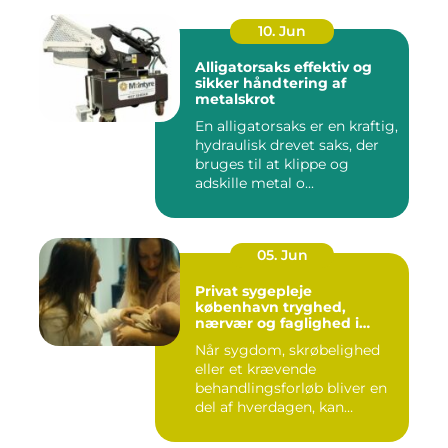
10. Jun
Alligatorsaks effektiv og
sikker håndtering af
metalskrot
En alligatorsaks er en kraftig,
hydraulisk drevet saks, der
bruges til at klippe og
adskille metal o...
05. Jun
Privat sygepleje
københavn tryghed,
nærvær og faglighed i
hjemmet
Når sygdom, skrøbelighed
eller et krævende
behandlingsforløb bliver en
del af hverdagen, kan
oversku...