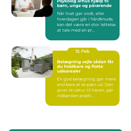
Psykolog århus hjælp til
børn, unge og pårørende
Når livet gør ondt, eller
hverdagen går i hårdknude,
kan det være en stor lettelse
at tale med en pr...
12. Feb
Belægning vejle sådan får
du holdbare og flotte
udearealer
En god belægning gør mere
end bare at se pæn ud. Den
giver struktur til haven, gør
indkørslen prakti...