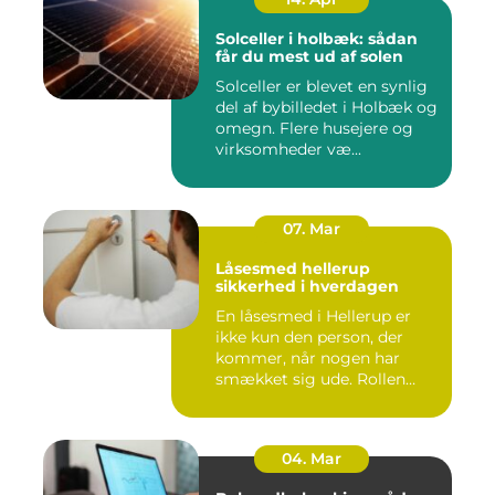
Solceller i holbæk: sådan
får du mest ud af solen
Solceller er blevet en synlig
del af bybilledet i Holbæk og
omegn. Flere husejere og
virksomheder væ...
07. Mar
Låsesmed hellerup
sikkerhed i hverdagen
En låsesmed i Hellerup er
ikke kun den person, der
kommer, når nogen har
smækket sig ude. Rollen
spæ...
04. Mar