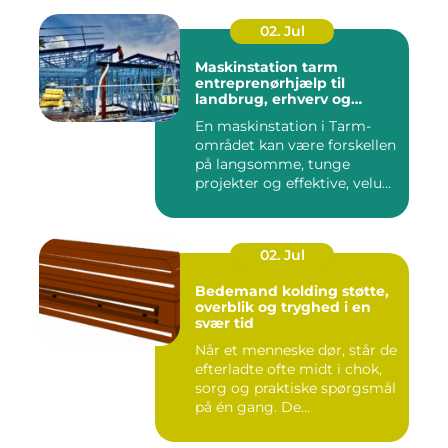
02. Jul
Maskinstation tarm
entreprenørhjælp til
landbrug, erhverv og
private
En maskinstation i Tarm-
området kan være forskellen
på langsomme, tunge
projekter og effektive, velu...
02. Jul
Bedemand kolding støtte,
overblik og tryghed i en
svær tid
Når et menneske dør, står de
efterladte ofte midt i chok,
sorg og praktiske spørgsmål
på én gang. De...