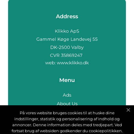
Address
web:
www.klikko.dk
Menu
Ads
About Us
Cookies
På vores website bruges cookies til at huske dine
indstillinger, statistik og personalisering af indhold og
Contact
annoncer. Denne information deles med tredjepart. Ved
Sitemap
fortsat brug af websiden godkender du cookiepolitikken.