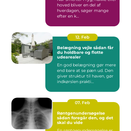
hoved bliver en del af
hverdagen, søger mange
efter en k...
12. Feb
Belægning vejle sådan får
du holdbare og flotte
udearealer
En god belægning gør mere
end bare at se pæn ud. Den
giver struktur til haven, gør
indkørslen prakti...
07. Feb
Røntgenundersøgelse
sådan foregår den, og det
skal du vide
En røntgenundersøgelse er