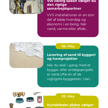
Vvs viborg sådan vælger du
den rigtige
samarbejdspartner
VVS-installationer er en stor
del af både hverdag og
økonomi i en bolig. Når
vand, varme eller afløb...
06. May
Levering af sand til byggeri
og haveprojekter
Når du skal i gang med et
bygge- eller anlægsprojekt,
er sand ofte en af de
vigtigste byggesten. Uan...
03. May
Hundefoder sådan vælger