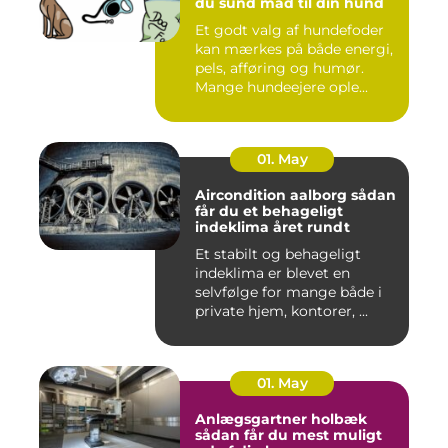
du sund mad til din hund
Et godt valg af hundefoder
kan mærkes på både energi,
pels, afføring og humør.
Mange hundeejere ople...
01. May
Aircondition aalborg sådan
får du et behageligt
indeklima året rundt
Et stabilt og behageligt
indeklima er blevet en
selvfølge for mange både i
private hjem, kontorer, ...
01. May
Anlægsgartner holbæk
sådan får du mest muligt