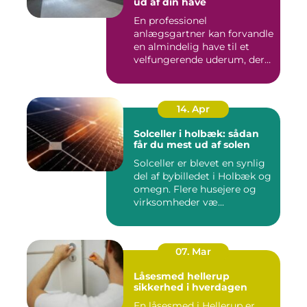
ud af din have
En professionel
anlægsgartner kan forvandle
en almindelig have til et
velfungerende uderum, der
både...
14. Apr
Solceller i holbæk: sådan
får du mest ud af solen
Solceller er blevet en synlig
del af bybilledet i Holbæk og
omegn. Flere husejere og
virksomheder væ...
07. Mar
Låsesmed hellerup
sikkerhed i hverdagen
En låsesmed i Hellerup er