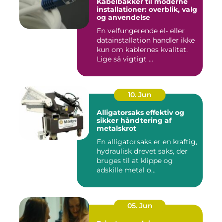
Kabelbakker til moderne
installationer: overblik, valg
og anvendelse
En velfungerende el- eller
datainstallation handler ikke
kun om kablernes kvalitet.
Lige så vigtigt ...
10. Jun
Alligatorsaks effektiv og
sikker håndtering af
metalskrot
En alligatorsaks er en kraftig,
hydraulisk drevet saks, der
bruges til at klippe og
adskille metal o...
05. Jun