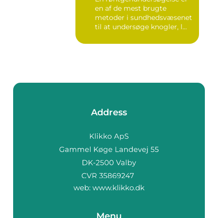
en af de mest brugte
metoder i sundhedsvæsenet
til at undersøge knogler, l...
Address
web:
www.klikko.dk
Menu