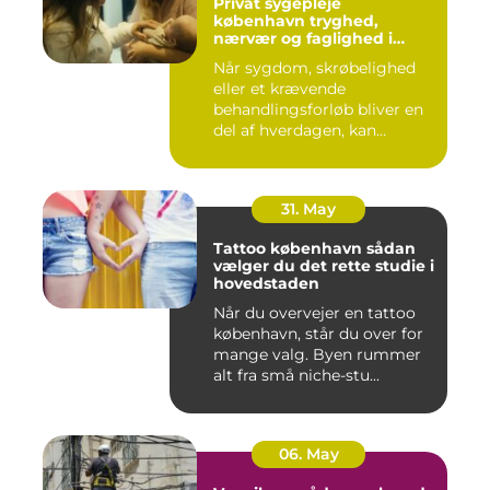
Privat sygepleje
københavn tryghed,
nærvær og faglighed i
hjemmet
Når sygdom, skrøbelighed
eller et krævende
behandlingsforløb bliver en
del af hverdagen, kan
oversku...
31. May
Tattoo københavn sådan
vælger du det rette studie i
hovedstaden
Når du overvejer en tattoo
københavn, står du over for
mange valg. Byen rummer
alt fra små niche-stu...
06. May