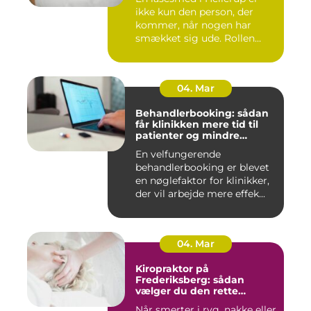
ikke kun den person, der
kommer, når nogen har
smækket sig ude. Rollen
spæ...
04. Mar
Behandlerbooking: sådan
får klinikken mere tid til
patienter og mindre
administration
En velfungerende
behandlerbooking er blevet
en nøglefaktor for klinikker,
der vil arbejde mere effek...
04. Mar
Kiropraktor på
Frederiksberg: sådan
vælger du den rette
behandling
Når smerter i ryg, nakke eller