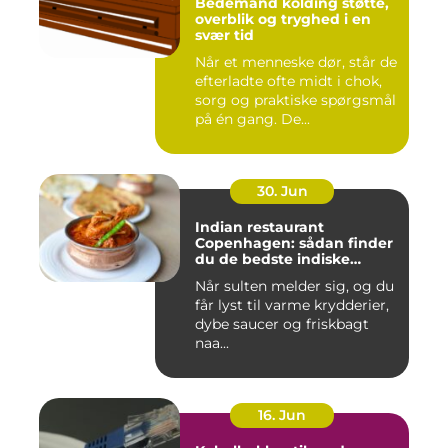
Bedemand kolding støtte,
overblik og tryghed i en
svær tid
Når et menneske dør, står de
efterladte ofte midt i chok,
sorg og praktiske spørgsmål
på én gang. De...
30. Jun
Indian restaurant
Copenhagen: sådan finder
du de bedste indiske
smagsoplevelser i byen
Når sulten melder sig, og du
får lyst til varme krydderier,
dybe saucer og friskbagt
naa...
16. Jun