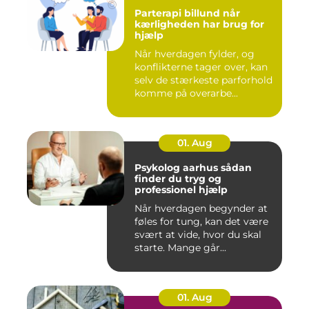
Parterapi billund når
kærligheden har brug for
hjælp
Når hverdagen fylder, og
konflikterne tager over, kan
selv de stærkeste parforhold
komme på overarbe...
01. Aug
Psykolog aarhus sådan
finder du tryg og
professionel hjælp
Når hverdagen begynder at
føles for tung, kan det være
svært at vide, hvor du skal
starte. Mange går...
01. Aug