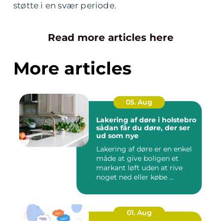
støtte i en svær periode.
Read more articles here
More articles
05. Aug
Lakering af døre i holstebro
sådan får du døre, der ser
ud som nye
Lakering af døre er en enkel
måde at give boligen et
markant løft uden at rive
noget ned eller købe ...
01. Aug