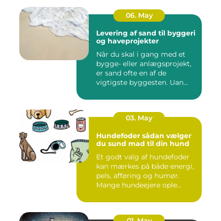
06. May
Levering af sand til byggeri
og haveprojekter
Når du skal i gang med et
bygge- eller anlægsprojekt,
er sand ofte en af de
vigtigste byggesten. Uan...
03. May
Hundefoder sådan vælger
du sund mad til din hund
Et godt valg af hundefoder
kan mærkes på både energi,
pels, afføring og humør.
Mange hundeejere ople...
01. May