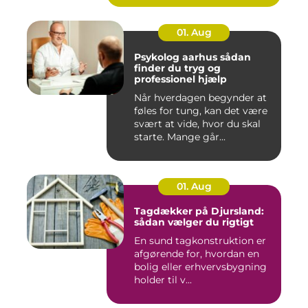
01. Aug
Psykolog aarhus sådan
finder du tryg og
professionel hjælp
Når hverdagen begynder at
føles for tung, kan det være
svært at vide, hvor du skal
starte. Mange går...
01. Aug
Tagdækker på Djursland:
sådan vælger du rigtigt
En sund tagkonstruktion er
afgørende for, hvordan en
bolig eller erhvervsbygning
holder til v...