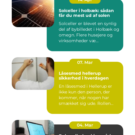
Solceller i holbæk: sådan
får du mest ud af solen
Solceller er blevet en synlig
del af bybilledet i Holbæk og
omegn. Flere husejere og
virksomheder væ...
07. Mar
Låsesmed hellerup
sikkerhed i hverdagen
En låsesmed i Hellerup er
ikke kun den person, der
kommer, når nogen har
smækket sig ude. Rollen
spæ...
04. Mar