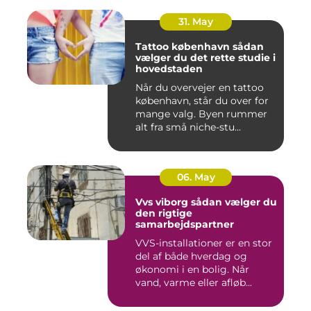
31. May
Tattoo københavn sådan
vælger du det rette studie i
hovedstaden
Når du overvejer en tattoo
københavn, står du over for
mange valg. Byen rummer
alt fra små niche-stu...
06. May
Vvs viborg sådan vælger du
den rigtige
samarbejdspartner
VVS-installationer er en stor
del af både hverdag og
økonomi i en bolig. Når
vand, varme eller afløb...