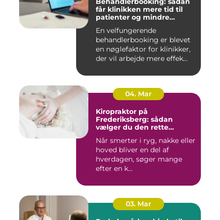
Behandlerbooking: sådan
får klinikken mere tid til
patienter og mindre
administration
En velfungerende
behandlerbooking er blevet
en nøglefaktor for klinikker,
der vil arbejde mere effek...
04. Mar
Kiropraktor på
Frederiksberg: sådan
vælger du den rette
behandling
Når smerter i ryg, nakke eller
hoved bliver en del af
hverdagen, søger mange
efter en k...
03. Mar