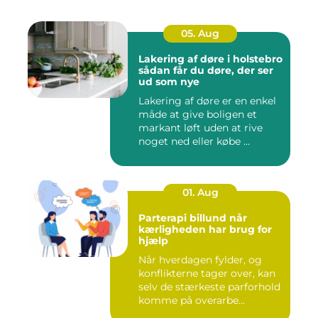
05. Aug
Lakering af døre i holstebro
sådan får du døre, der ser
ud som nye
Lakering af døre er en enkel
måde at give boligen et
markant løft uden at rive
noget ned eller købe ...
01. Aug
Parterapi billund når
kærligheden har brug for
hjælp
Når hverdagen fylder, og
konflikterne tager over, kan
selv de stærkeste parforhold
komme på overarbe...