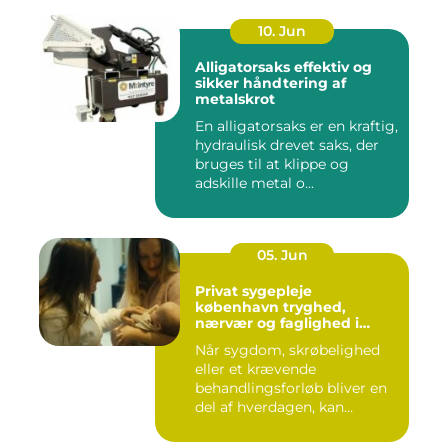
10. Jun
Alligatorsaks effektiv og
sikker håndtering af
metalskrot
En alligatorsaks er en kraftig,
hydraulisk drevet saks, der
bruges til at klippe og
adskille metal o...
05. Jun
Privat sygepleje
københavn tryghed,
nærvær og faglighed i
hjemmet
Når sygdom, skrøbelighed
eller et krævende
behandlingsforløb bliver en
del af hverdagen, kan
oversku...