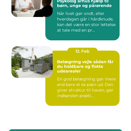
Psykolog århus hjælp til
børn, unge og pårørende
Når livet gør ondt, eller
hverdagen går i hårdknude,
kan det være en stor lettelse
at tale med en pr...
12. Feb
Belægning vejle sådan får
du holdbare og flotte
udearealer
En god belægning gør mere
end bare at se pæn ud. Den
giver struktur til haven, gør
indkørslen prakti...