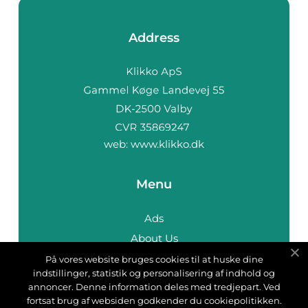
Address
web:
www.klikko.dk
Menu
Ads
About Us
Cookies
På vores website bruges cookies til at huske dine
indstillinger, statistik og personalisering af indhold og
Contact
annoncer. Denne information deles med tredjepart. Ved
Sitemap
fortsat brug af websiden godkender du cookiepolitikken.