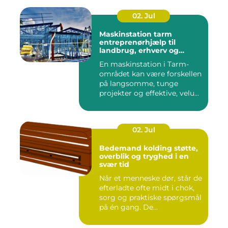
02. Jul
Maskinstation tarm
entreprenørhjælp til
landbrug, erhverv og
private
En maskinstation i Tarm-
området kan være forskellen
på langsomme, tunge
projekter og effektive, velu...
02. Jul
Bedemand kolding støtte,
overblik og tryghed i en
svær tid
Når et menneske dør, står de
efterladte ofte midt i chok,
sorg og praktiske spørgsmål
på én gang. De...