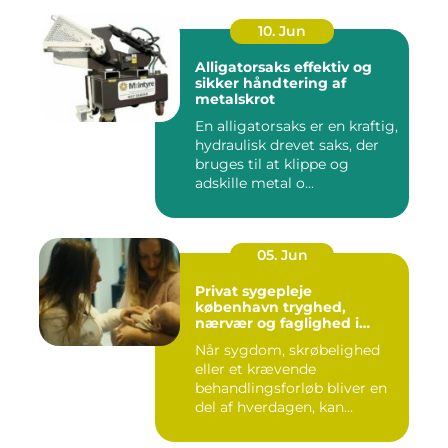
10. Jun
Alligatorsaks effektiv og
sikker håndtering af
metalskrot
En alligatorsaks er en kraftig,
hydraulisk drevet saks, der
bruges til at klippe og
adskille metal o...
05. Jun
Privat sygepleje
københavn tryghed,
nærvær og faglighed i
hjemmet
Når sygdom, skrøbelighed
eller et krævende
behandlingsforløb bliver en
del af hverdagen, kan
oversku...