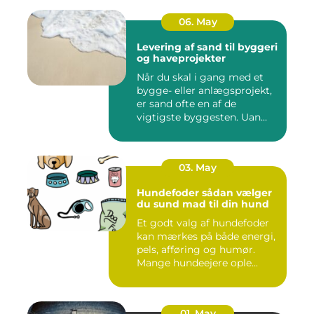
06. May
Levering af sand til byggeri
og haveprojekter
Når du skal i gang med et
bygge- eller anlægsprojekt,
er sand ofte en af de
vigtigste byggesten. Uan...
03. May
Hundefoder sådan vælger
du sund mad til din hund
Et godt valg af hundefoder
kan mærkes på både energi,
pels, afføring og humør.
Mange hundeejere ople...
01. May