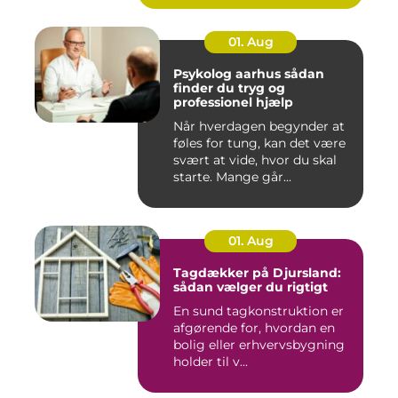
01. Aug
Psykolog aarhus sådan
finder du tryg og
professionel hjælp
Når hverdagen begynder at
føles for tung, kan det være
svært at vide, hvor du skal
starte. Mange går...
01. Aug
Tagdækker på Djursland:
sådan vælger du rigtigt
En sund tagkonstruktion er
afgørende for, hvordan en
bolig eller erhvervsbygning
holder til v...