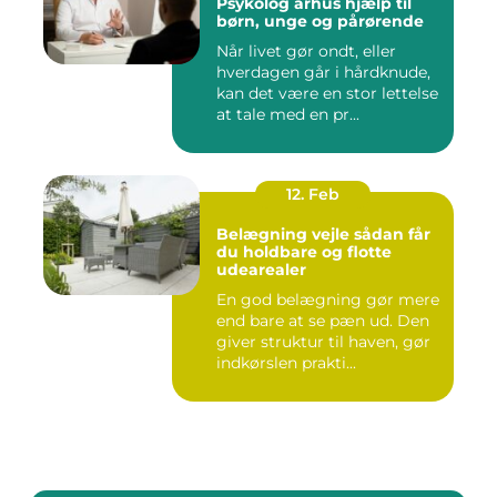
Psykolog århus hjælp til
børn, unge og pårørende
Når livet gør ondt, eller
hverdagen går i hårdknude,
kan det være en stor lettelse
at tale med en pr...
12. Feb
Belægning vejle sådan får
du holdbare og flotte
udearealer
En god belægning gør mere
end bare at se pæn ud. Den
giver struktur til haven, gør
indkørslen prakti...