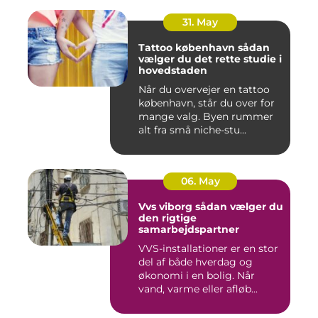
31. May
Tattoo københavn sådan
vælger du det rette studie i
hovedstaden
Når du overvejer en tattoo
københavn, står du over for
mange valg. Byen rummer
alt fra små niche-stu...
06. May
Vvs viborg sådan vælger du
den rigtige
samarbejdspartner
VVS-installationer er en stor
del af både hverdag og
økonomi i en bolig. Når
vand, varme eller afløb...