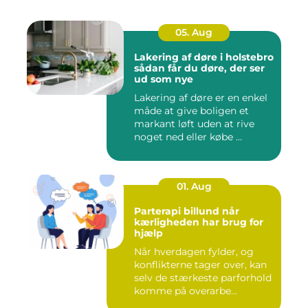
05. Aug
Lakering af døre i holstebro
sådan får du døre, der ser
ud som nye
Lakering af døre er en enkel
måde at give boligen et
markant løft uden at rive
noget ned eller købe ...
01. Aug
Parterapi billund når
kærligheden har brug for
hjælp
Når hverdagen fylder, og
konflikterne tager over, kan
selv de stærkeste parforhold
komme på overarbe...