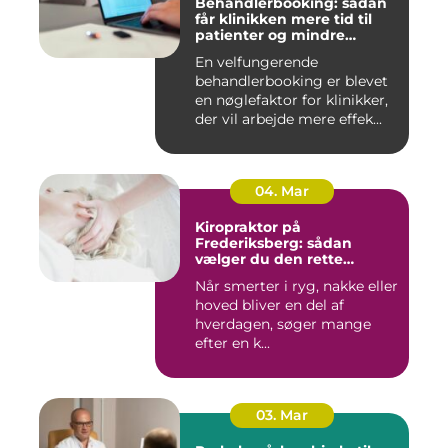
Behandlerbooking: sådan
får klinikken mere tid til
patienter og mindre
administration
En velfungerende
behandlerbooking er blevet
en nøglefaktor for klinikker,
der vil arbejde mere effek...
04. Mar
Kiropraktor på
Frederiksberg: sådan
vælger du den rette
behandling
Når smerter i ryg, nakke eller
hoved bliver en del af
hverdagen, søger mange
efter en k...
03. Mar