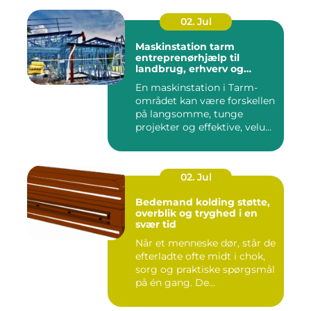
02. Jul
Maskinstation tarm
entreprenørhjælp til
landbrug, erhverv og
private
En maskinstation i Tarm-
området kan være forskellen
på langsomme, tunge
projekter og effektive, velu...
02. Jul
Bedemand kolding støtte,
overblik og tryghed i en
svær tid
Når et menneske dør, står de
efterladte ofte midt i chok,
sorg og praktiske spørgsmål
på én gang. De...