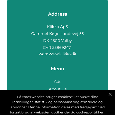
Address
web:
www.klikko.dk
Menu
Ads
About Us
Cookies
På vores website bruges cookies til at huske dine
indstillinger, statistik og personalisering af indhold og
Contact
annoncer. Denne information deles med tredjepart. Ved
Sitemap
fortsat brug af websiden godkender du cookiepolitikken.