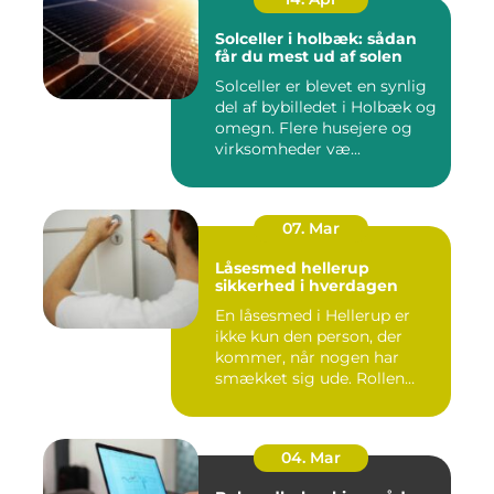
Solceller i holbæk: sådan
får du mest ud af solen
Solceller er blevet en synlig
del af bybilledet i Holbæk og
omegn. Flere husejere og
virksomheder væ...
07. Mar
Låsesmed hellerup
sikkerhed i hverdagen
En låsesmed i Hellerup er
ikke kun den person, der
kommer, når nogen har
smækket sig ude. Rollen
spæ...
04. Mar