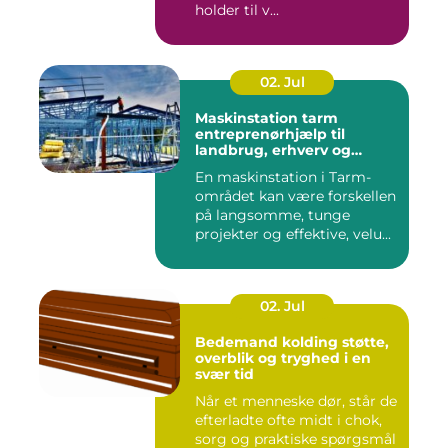
holder til v...
02. Jul
Maskinstation tarm
entreprenørhjælp til
landbrug, erhverv og
private
En maskinstation i Tarm-
området kan være forskellen
på langsomme, tunge
projekter og effektive, velu...
02. Jul
Bedemand kolding støtte,
overblik og tryghed i en
svær tid
Når et menneske dør, står de
efterladte ofte midt i chok,
sorg og praktiske spørgsmål