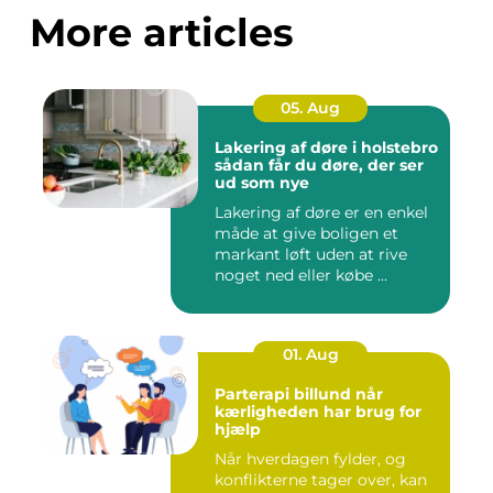
More articles
05. Aug
Lakering af døre i holstebro
sådan får du døre, der ser
ud som nye
Lakering af døre er en enkel
måde at give boligen et
markant løft uden at rive
noget ned eller købe ...
01. Aug
Parterapi billund når
kærligheden har brug for
hjælp
Når hverdagen fylder, og
konflikterne tager over, kan