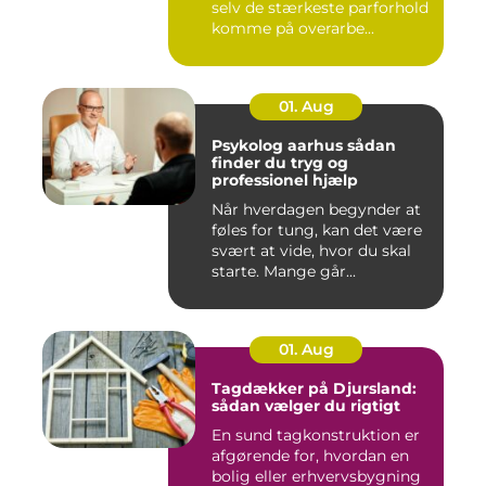
selv de stærkeste parforhold
komme på overarbe...
01. Aug
Psykolog aarhus sådan
finder du tryg og
professionel hjælp
Når hverdagen begynder at
føles for tung, kan det være
svært at vide, hvor du skal
starte. Mange går...
01. Aug
Tagdækker på Djursland:
sådan vælger du rigtigt
En sund tagkonstruktion er
afgørende for, hvordan en
bolig eller erhvervsbygning