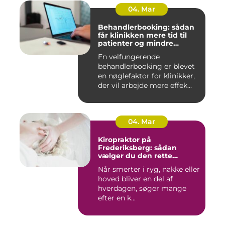
04. Mar
Behandlerbooking: sådan
får klinikken mere tid til
patienter og mindre
administration
En velfungerende
behandlerbooking er blevet
en nøglefaktor for klinikker,
der vil arbejde mere effek...
04. Mar
Kiropraktor på
Frederiksberg: sådan
vælger du den rette
behandling
Når smerter i ryg, nakke eller
hoved bliver en del af
hverdagen, søger mange
efter en k...