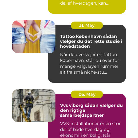
del af hverdagen, kan
oversku...
31. May
Tattoo københavn sådan
vælger du det rette studie i
hovedstaden
Når du overvejer en tattoo
københavn, står du over for
mange valg. Byen rummer
alt fra små niche-stu...
06. May
Vvs viborg sådan vælger du
den rigtige
samarbejdspartner
VVS-installationer er en stor
del af både hverdag og
økonomi i en bolig. Når