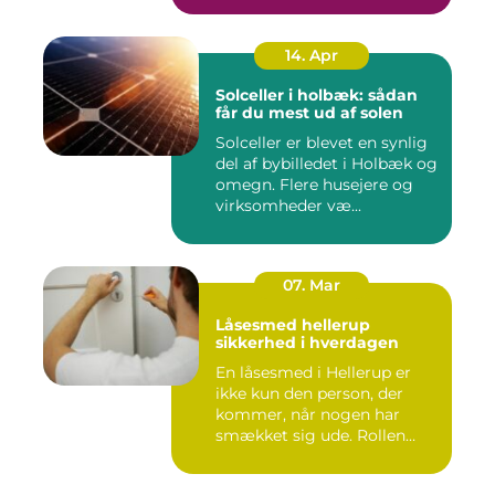
14. Apr
Solceller i holbæk: sådan
får du mest ud af solen
Solceller er blevet en synlig
del af bybilledet i Holbæk og
omegn. Flere husejere og
virksomheder væ...
07. Mar
Låsesmed hellerup
sikkerhed i hverdagen
En låsesmed i Hellerup er
ikke kun den person, der
kommer, når nogen har
smækket sig ude. Rollen
spæ...