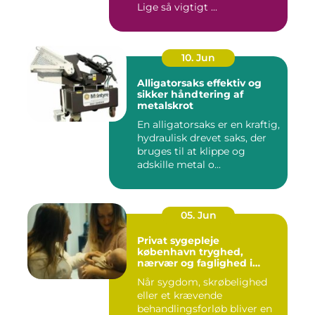
Lige så vigtigt ...
10. Jun
Alligatorsaks effektiv og
sikker håndtering af
metalskrot
En alligatorsaks er en kraftig,
hydraulisk drevet saks, der
bruges til at klippe og
adskille metal o...
05. Jun
Privat sygepleje
københavn tryghed,
nærvær og faglighed i
hjemmet
Når sygdom, skrøbelighed
eller et krævende
behandlingsforløb bliver en