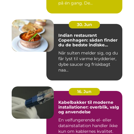
på én gang. De...
30. Jun
Indian restaurant
Copenhagen: sådan finder
du de bedste indiske
smagsoplevelser i byen
Når sulten melder sig, og du
får lyst til varme krydderier,
dybe saucer og friskbagt
naa...
16. Jun
Kabelbakker til moderne
installationer: overblik, valg
og anvendelse
En velfungerende el- eller
datainstallation handler ikke
kun om kablernes kvalitet.