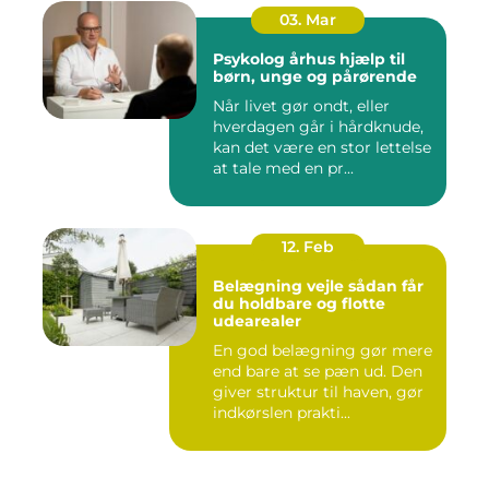
03. Mar
Psykolog århus hjælp til
børn, unge og pårørende
Når livet gør ondt, eller
hverdagen går i hårdknude,
kan det være en stor lettelse
at tale med en pr...
12. Feb
Belægning vejle sådan får
du holdbare og flotte
udearealer
En god belægning gør mere
end bare at se pæn ud. Den
giver struktur til haven, gør
indkørslen prakti...