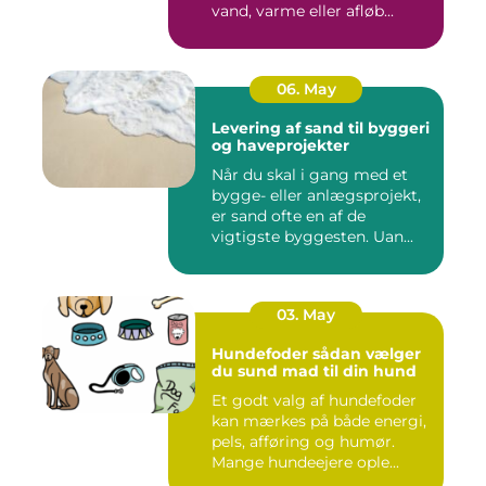
vand, varme eller afløb...
06. May
Levering af sand til byggeri
og haveprojekter
Når du skal i gang med et
bygge- eller anlægsprojekt,
er sand ofte en af de
vigtigste byggesten. Uan...
03. May
Hundefoder sådan vælger
du sund mad til din hund
Et godt valg af hundefoder
kan mærkes på både energi,
pels, afføring og humør.
Mange hundeejere ople...