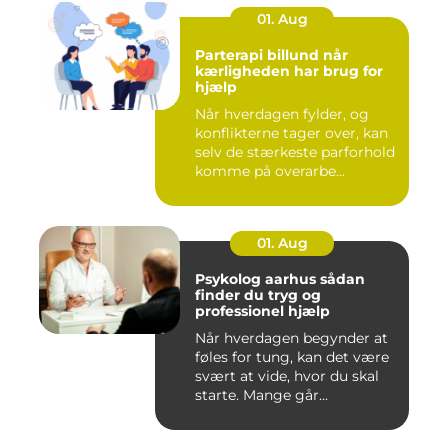
01. Aug
Parterapi billund når
kærligheden har brug for
hjælp
Når hverdagen fylder, og
konflikterne tager over, kan
selv de stærkeste parforhold
komme på overarbe...
01. Aug
Psykolog aarhus sådan
finder du tryg og
professionel hjælp
Når hverdagen begynder at
føles for tung, kan det være
svært at vide, hvor du skal
starte. Mange går...