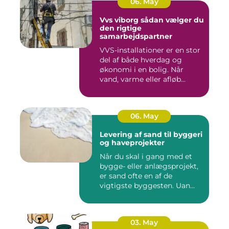
06. May
Vvs viborg sådan vælger du
den rigtige
samarbejdspartner
VVS-installationer er en stor
del af både hverdag og
økonomi i en bolig. Når
vand, varme eller afløb...
06. May
Levering af sand til byggeri
og haveprojekter
Når du skal i gang med et
bygge- eller anlægsprojekt,
er sand ofte en af de
vigtigste byggesten. Uan...
03. May