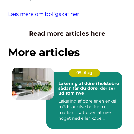
Læs mere om boligskat her
.
Read more articles here
More articles
05. Aug
Lakering af døre i holstebro
sådan får du døre, der ser
ud som nye
Lakering af døre er en enkel
måde at give boligen et
markant løft uden at rive
noget ned eller købe ...