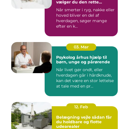
vælger du den rette
behandling
Når smerter i ryg, nakke eller
hoved bliver en del af
hverdagen, søger mange
efter en k...
03. Mar
Psykolog århus hjælp til
børn, unge og pårørende
Når livet gør ondt, eller
hverdagen går i hårdknude,
kan det være en stor lettelse
at tale med en pr...
12. Feb
Belægning vejle sådan får
du holdbare og flotte
udearealer