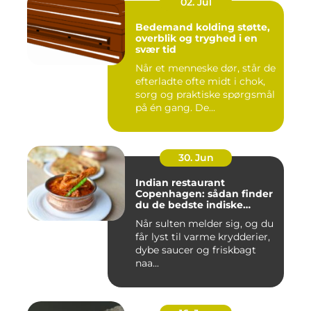
02. Jul
Bedemand kolding støtte,
overblik og tryghed i en
svær tid
Når et menneske dør, står de
efterladte ofte midt i chok,
sorg og praktiske spørgsmål
på én gang. De...
30. Jun
Indian restaurant
Copenhagen: sådan finder
du de bedste indiske
smagsoplevelser i byen
Når sulten melder sig, og du
får lyst til varme krydderier,
dybe saucer og friskbagt
naa...