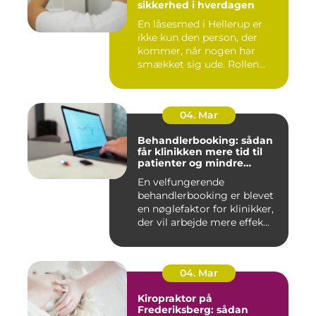
sikkerhed i hverdagen
En låsesmed i Hellerup er
ikke kun den person, der
kommer, når nogen har
smækket sig ude. Rollen
spæ...
04. Mar
Behandlerbooking: sådan
får klinikken mere tid til
patienter og mindre
administration
En velfungerende
behandlerbooking er blevet
en nøglefaktor for klinikker,
der vil arbejde mere effek...
04. Mar
Kiropraktor på
Frederiksberg: sådan