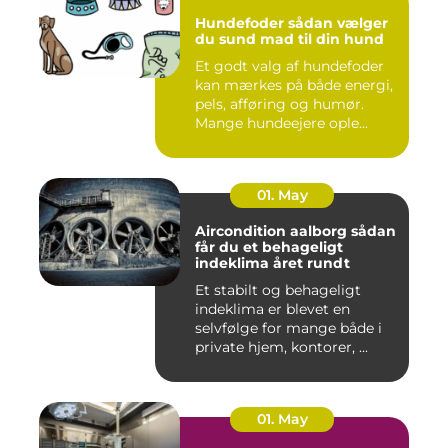
Hundefoder sådan vælger
du sund mad til din hund
Et godt valg af hundefoder
kan mærkes på både energi,
pels, afføring og humør.
Mange hundeejere ople...
01. May
Aircondition aalborg sådan
får du et behageligt
indeklima året rundt
Et stabilt og behageligt
indeklima er blevet en
selvfølge for mange både i
private hjem, kontorer, ...
01. May