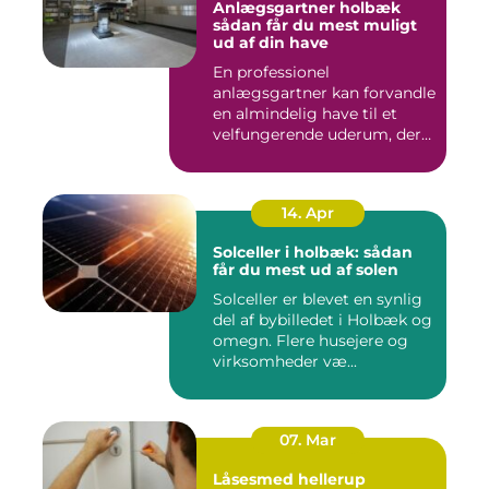
Anlægsgartner holbæk
sådan får du mest muligt
ud af din have
En professionel
anlægsgartner kan forvandle
en almindelig have til et
velfungerende uderum, der
både...
14. Apr
Solceller i holbæk: sådan
får du mest ud af solen
Solceller er blevet en synlig
del af bybilledet i Holbæk og
omegn. Flere husejere og
virksomheder væ...
07. Mar
Låsesmed hellerup