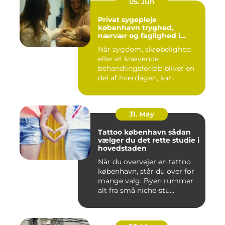
05. Jun
Privat sygepleje
københavn tryghed,
nærvær og faglighed i
hjemmet
Når sygdom, skrøbelighed
eller et krævende
behandlingsforløb bliver en
del af hverdagen, kan
oversku...
31. May
Tattoo københavn sådan
vælger du det rette studie i
hovedstaden
Når du overvejer en tattoo
københavn, står du over for
mange valg. Byen rummer
alt fra små niche-stu...