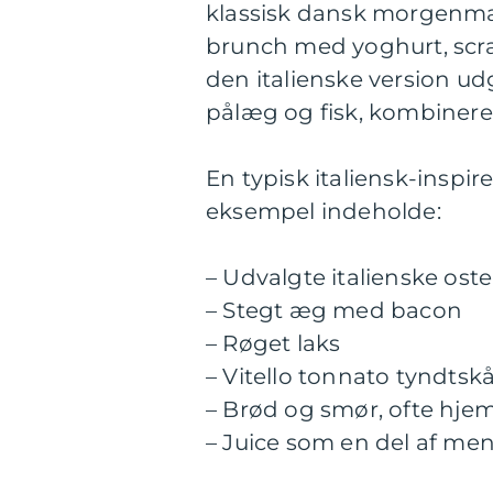
klassisk dansk morgenmad
brunch med yoghurt, scr
den italienske version ud
pålæg og fisk, kombinere
En typisk italiensk-inspir
eksempel indeholde:
– Udvalgte italienske ost
– Stegt æg med bacon
– Røget laks
– Vitello tonnato tyndts
– Brød og smør, ofte hj
– Juice som en del af me