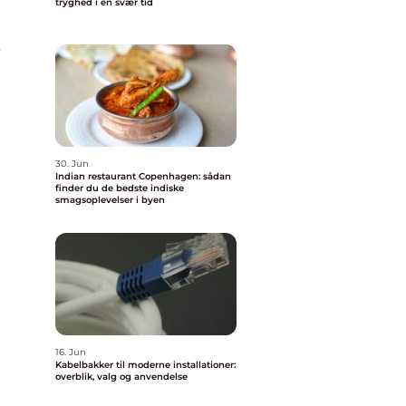
tryghed i en svær tid
r
g
30. Jun
Indian restaurant Copenhagen: sådan
finder du de bedste indiske
smagsoplevelser i byen
16. Jun
Kabelbakker til moderne installationer:
overblik, valg og anvendelse