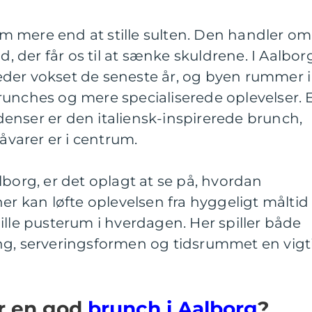
 mere end at stille sulten. Den handler om
der får os til at sænke skuldrene. I Aalbor
der vokset de seneste år, og byen rummer i
runches og mere specialiserede oplevelser. 
enser er den italiensk-inspirerede brunch,
råvarer er i centrum.
lborg, er det oplagt at se på, hvordan
er kan løfte oplevelsen fra hyggeligt måltid t
ille pusterum i hverdagen. Her spiller både
 serveringsformen og tidsrummet en vigt
r en god
brunch i Aalborg
?