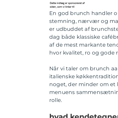
En god brunch handler om
stemning, nærvær og mad, 
er udbuddet af brunchste
dag både klassiske caféb
af de mest markante tend
hvor kvalitet, ro og gode 
Når vi taler om brunch aa
italienske køkkentradition
noget, der minder om et l
menuens sammensætning,
rolle.
hvad kendetegne