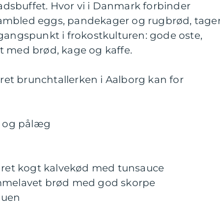
sbuffet. Hvor vi i Danmark forbinder
ambled eggs, pandekager og rugbrød, tage
gangspunkt i frokostkulturen: gode oste,
t med brød, kage og kaffe.
eret brunchtallerken i Aalborg kan for
e og pålæg
kåret kogt kalvekød med tunsauce
emmelavet brød med god skorpe
nuen