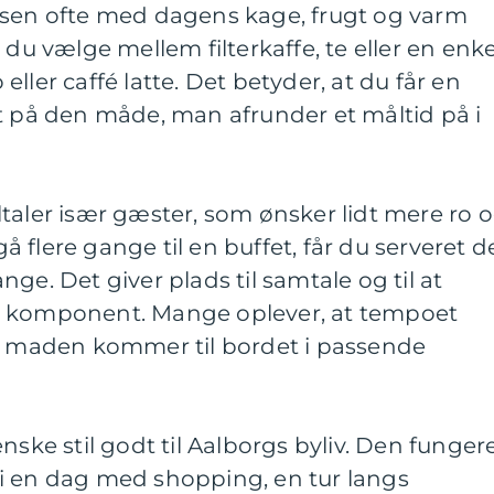
lsen ofte med dagens kage, frugt og varm
 du vælge mellem filterkaffe, te eller en enke
ller caffé latte. Det betyder, at du får en
t på den måde, man afrunder et måltid på i
taler især gæster, som ønsker lidt mere ro 
 gå flere gange til en buffet, får du serveret d
ge. Det giver plads til samtale og til at
r komponent. Mange oplever, at tempoet
år maden kommer til bordet i passende
nske stil godt til Aalborgs byliv. Den funger
i en dag med shopping, en tur langs