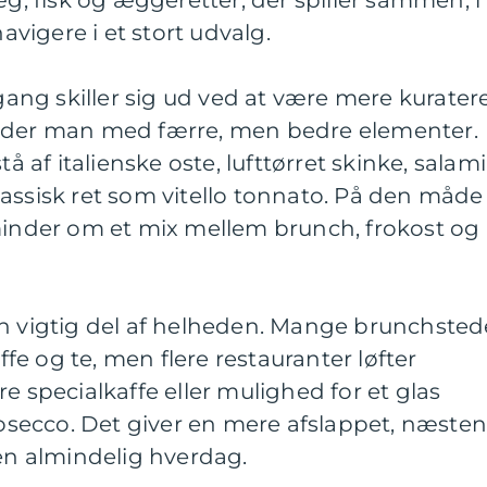
æg, fisk og æggeretter, der spiller sammen, i
navigere i et stort udvalg.
lgang skiller sig ud ved at være mere kuratere
arbejder man med færre, men bedre elementer.
tå af italienske oste, lufttørret skinke, salami
assisk ret som vitello tonnato. På den måde
 minder om et mix mellem brunch, frokost og
en vigtig del af helheden. Mange brunchsted
affe og te, men flere restauranter løfter
e specialkaffe eller mulighed for et glas
secco. Det giver en mere afslappet, næste
 en almindelig hverdag.