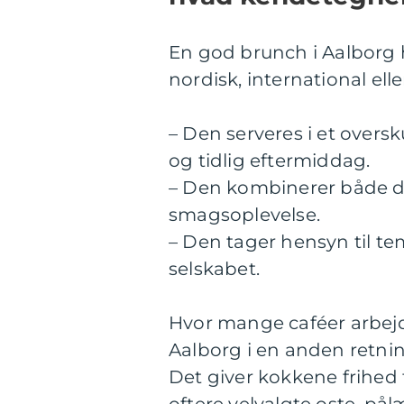
En god brunch i Aalborg 
nordisk, international eller
– Den serveres i et overs
og tidlig eftermiddag.
– Den kombinerer både de
smagsoplevelse.
– Den tager hensyn til te
selskabet.
Hvor mange caféer arbejd
Aalborg i en anden retnin
Det giver kokkene frihed t