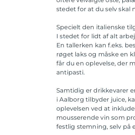
oftere velvalgte oste, pål
stedet for at du selv skal 
Specielt den italienske ti
I stedet for lidt af alt 
En tallerken kan f.eks. bes
røget laks og måske en kl
får du en oplevelse, der
antipasti.
Samtidig er drikkevarer 
i Aalborg tilbyder juice, k
oplevelsen ved at inkluder
mousserende vin som pro
festlig stemning, selv på