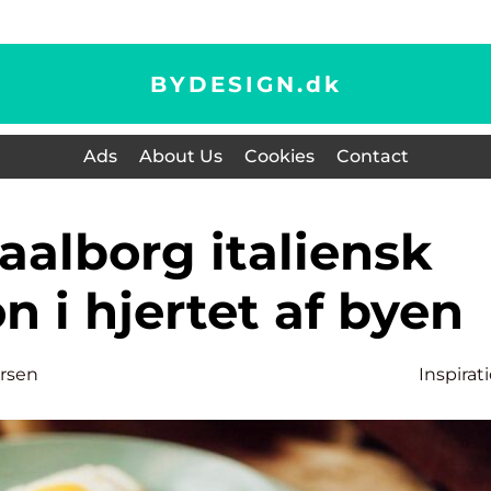
BYDESIGN.
dk
Ads
About Us
Cookies
Contact
on i hjertet af byen
rsen
Inspirat