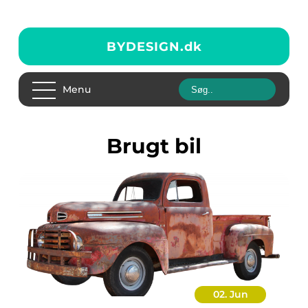
BYDESIGN.
dk
Menu
brugt bil
02. Jun