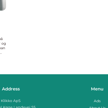
på
r og
kan
 sig
Address
Menu
Ads
About Us