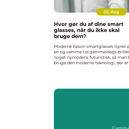
02. Aug
Hvor gør du af dine smart
glasses, når du ikke skal
bruge dem?
Moderne Epson smartglasses ligner 
en og samme tid gammeldags brille
noget nymodens futuristisk, så man 
bruge den moderne teknologi, der er
ved det, samtidig med, at man kan få
nogle briller, som der ikke vækker ...