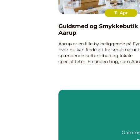
11. Apr
Guldsmed og Smykkebutik 
Aarup
Aarup er en lille by beliggende på Fyn
hvor du kan finde alt fra smuk natur t
spændende kulturtilbud og lokale
specialiteter. En anden ting, som Aar
er kendt for, er dens smykkebutikker
guldsmede. Hvis du leder efter den
perfekte ...