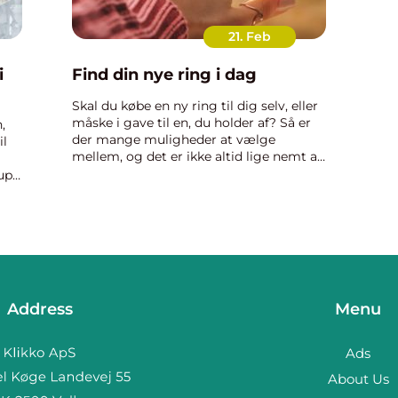
21. Feb
i
Find din nye ring i dag
Skal du købe en ny ring til dig selv, eller
måske i gave til en, du holder af? Så er
,
der mange muligheder at vælge
il
mellem, og det er ikke altid lige nemt at
vælge mellem de mange skønne
up
designs, man finder på markedet i dag.
 og
Når du skal vælge ny ring...
Address
Menu
Ads
About Us