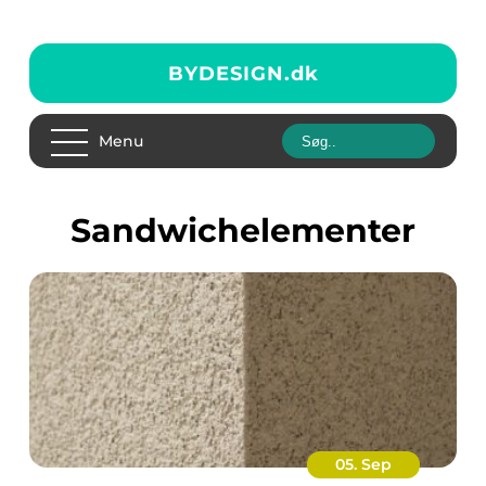
BYDESIGN.
dk
Menu
Sandwichelementer
05. Sep