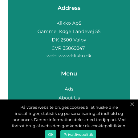
Address
web:
www.klikko.dk
Menu
Ads
About Us
Cookies
På vores website bruges cookies til at huske dine
indstillinger, statistik og personalisering af indhold og
Contact
annoncer. Denne information deles med tredjepart. Ved
Sitemap
fortsat brug af websiden godkender du cookiepolitikken.
Ok
Privatlivspolitik