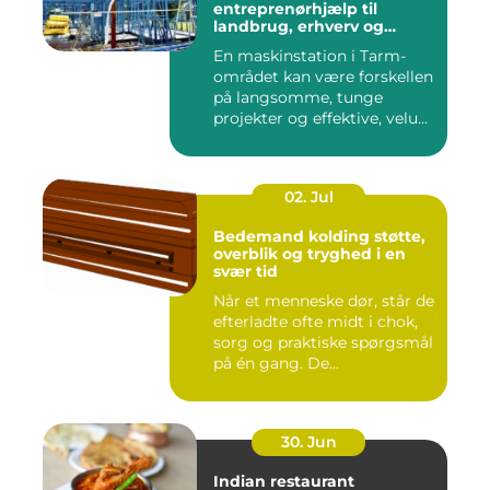
entreprenørhjælp til
landbrug, erhverv og
private
En maskinstation i Tarm-
området kan være forskellen
på langsomme, tunge
projekter og effektive, velu...
02. Jul
Bedemand kolding støtte,
overblik og tryghed i en
svær tid
Når et menneske dør, står de
efterladte ofte midt i chok,
sorg og praktiske spørgsmål
på én gang. De...
30. Jun
Indian restaurant