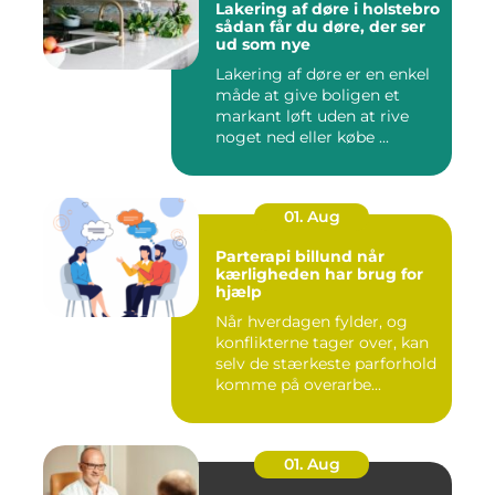
Lakering af døre i holstebro
sådan får du døre, der ser
ud som nye
Lakering af døre er en enkel
måde at give boligen et
markant løft uden at rive
noget ned eller købe ...
01. Aug
Parterapi billund når
kærligheden har brug for
hjælp
Når hverdagen fylder, og
konflikterne tager over, kan
selv de stærkeste parforhold
komme på overarbe...
01. Aug