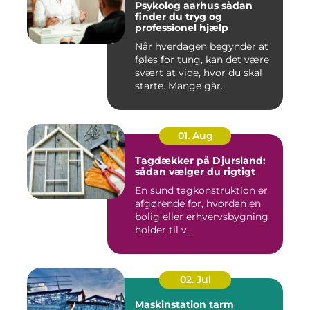
Psykolog aarhus sådan
finder du tryg og
professionel hjælp
Når hverdagen begynder at
føles for tung, kan det være
svært at vide, hvor du skal
starte. Mange går...
01. Aug
Tagdækker på Djursland:
sådan vælger du rigtigt
En sund tagkonstruktion er
afgørende for, hvordan en
bolig eller erhvervsbygning
holder til v...
02. Jul
Maskinstation tarm