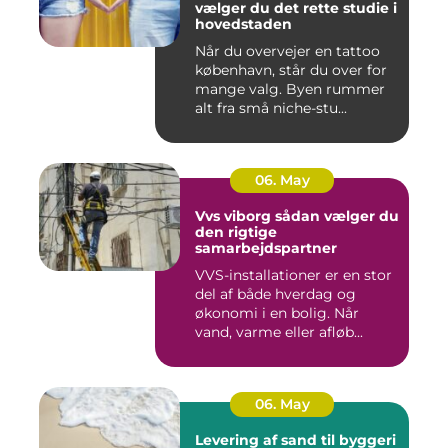
vælger du det rette studie i
hovedstaden
Når du overvejer en tattoo
københavn, står du over for
mange valg. Byen rummer
alt fra små niche-stu...
06. May
Vvs viborg sådan vælger du
den rigtige
samarbejdspartner
VVS-installationer er en stor
del af både hverdag og
økonomi i en bolig. Når
vand, varme eller afløb...
06. May
Levering af sand til byggeri