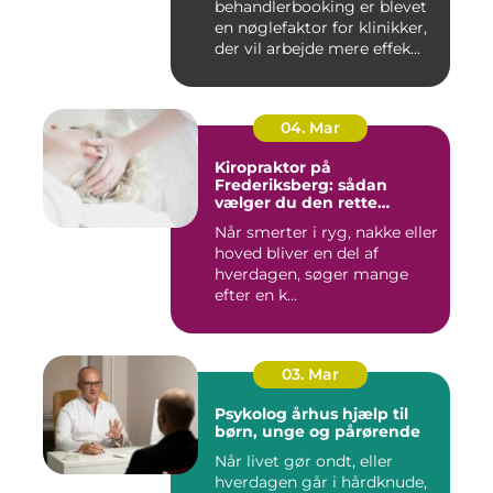
behandlerbooking er blevet
en nøglefaktor for klinikker,
der vil arbejde mere effek...
04. Mar
Kiropraktor på
Frederiksberg: sådan
vælger du den rette
behandling
Når smerter i ryg, nakke eller
hoved bliver en del af
hverdagen, søger mange
efter en k...
03. Mar
Psykolog århus hjælp til
børn, unge og pårørende
Når livet gør ondt, eller
hverdagen går i hårdknude,