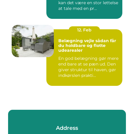
kan det være en stor lettelse
at tale med en pr...
12. Feb
Belægning vejle sådan får
du holdbare og flotte
udearealer
En god belægning gør mere
end bare at se pæn ud. Den
giver struktur til haven, gør
indkørslen prakti...
Address