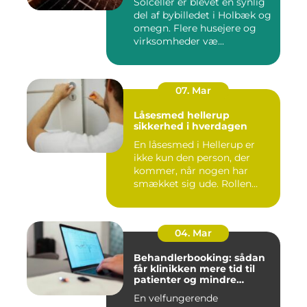
Solceller er blevet en synlig
del af bybilledet i Holbæk og
omegn. Flere husejere og
virksomheder væ...
07. Mar
Låsesmed hellerup
sikkerhed i hverdagen
En låsesmed i Hellerup er
ikke kun den person, der
kommer, når nogen har
smækket sig ude. Rollen
spæ...
04. Mar
Behandlerbooking: sådan
får klinikken mere tid til
patienter og mindre
administration
En velfungerende