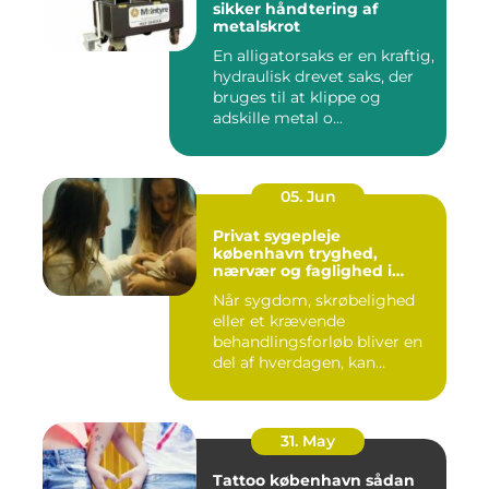
sikker håndtering af
metalskrot
En alligatorsaks er en kraftig,
hydraulisk drevet saks, der
bruges til at klippe og
adskille metal o...
05. Jun
Privat sygepleje
københavn tryghed,
nærvær og faglighed i
hjemmet
Når sygdom, skrøbelighed
eller et krævende
behandlingsforløb bliver en
del af hverdagen, kan
oversku...
31. May
Tattoo københavn sådan