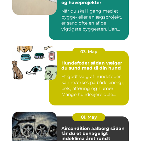
og haveprojekter
Når du skal i gang med et
bygge- eller anlægsprojekt,
er sand ofte en af de
vigtigste byggesten. Uan...
03. May
Hundefoder sådan vælger
du sund mad til din hund
Et godt valg af hundefoder
kan mærkes på både energi,
pels, afføring og humør.
Mange hundeejere ople...
01. May
Aircondition aalborg sådan
får du et behageligt
indeklima året rundt