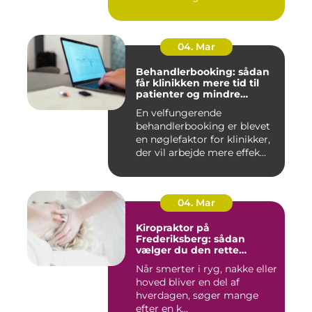
spæ...
04. Mar
Behandlerbooking: sådan
får klinikken mere tid til
patienter og mindre
administration
En velfungerende
behandlerbooking er blevet
en nøglefaktor for klinikker,
der vil arbejde mere effek...
04. Mar
Kiropraktor på
Frederiksberg: sådan
vælger du den rette
behandling
Når smerter i ryg, nakke eller
hoved bliver en del af
hverdagen, søger mange
efter en k...