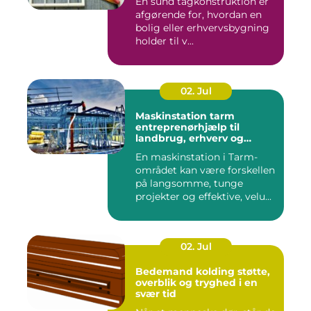
En sund tagkonstruktion er
afgørende for, hvordan en
bolig eller erhvervsbygning
holder til v...
02. Jul
Maskinstation tarm
entreprenørhjælp til
landbrug, erhverv og
private
En maskinstation i Tarm-
området kan være forskellen
på langsomme, tunge
projekter og effektive, velu...
02. Jul
Bedemand kolding støtte,
overblik og tryghed i en
svær tid