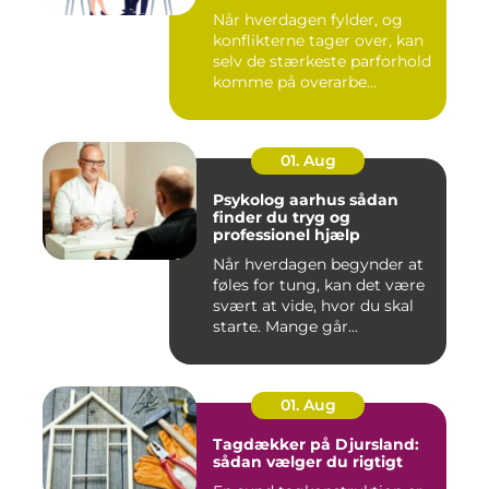
Når hverdagen fylder, og
konflikterne tager over, kan
selv de stærkeste parforhold
komme på overarbe...
01. Aug
Psykolog aarhus sådan
finder du tryg og
professionel hjælp
Når hverdagen begynder at
føles for tung, kan det være
svært at vide, hvor du skal
starte. Mange går...
01. Aug
Tagdækker på Djursland:
sådan vælger du rigtigt