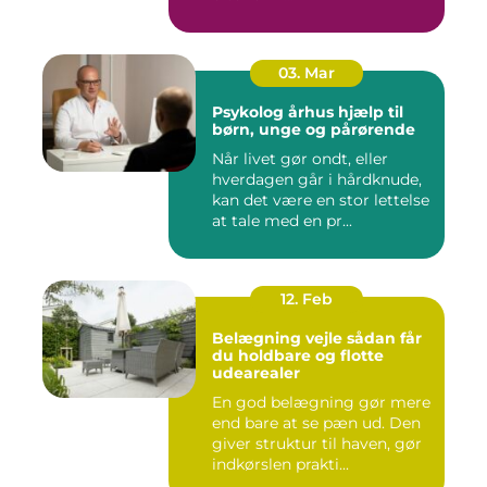
03. Mar
Psykolog århus hjælp til
børn, unge og pårørende
Når livet gør ondt, eller
hverdagen går i hårdknude,
kan det være en stor lettelse
at tale med en pr...
12. Feb
Belægning vejle sådan får
du holdbare og flotte
udearealer
En god belægning gør mere
end bare at se pæn ud. Den
giver struktur til haven, gør
indkørslen prakti...