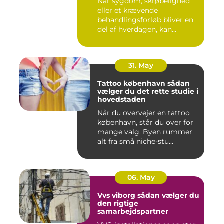
Når sygdom, skrøbelighed
eller et krævende
behandlingsforløb bliver en
del af hverdagen, kan
oversku...
31. May
Tattoo københavn sådan
vælger du det rette studie i
hovedstaden
Når du overvejer en tattoo
københavn, står du over for
mange valg. Byen rummer
alt fra små niche-stu...
06. May
Vvs viborg sådan vælger du
den rigtige
samarbejdspartner