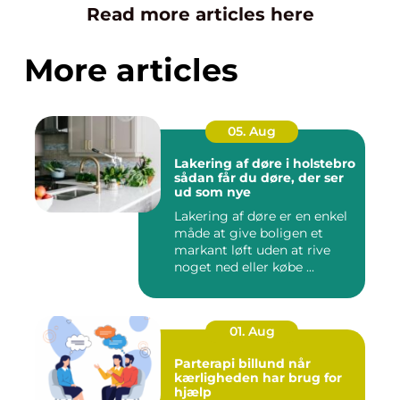
Read more articles here
More articles
05. Aug
Lakering af døre i holstebro
sådan får du døre, der ser
ud som nye
Lakering af døre er en enkel
måde at give boligen et
markant løft uden at rive
noget ned eller købe ...
01. Aug
Parterapi billund når
kærligheden har brug for
hjælp