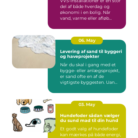
VVS-installationer er en stor
del af både hverdag og
økonomi i en bolig. Når
vand, varme eller afløb...
06. May
Levering af sand til byggeri
og haveprojekter
Når du skal i gang med et
bygge- eller anlægsprojekt,
er sand ofte en af de
vigtigste byggesten. Uan...
03. May
Hundefoder sådan vælger
du sund mad til din hund
Et godt valg af hundefoder
kan mærkes på både energi,