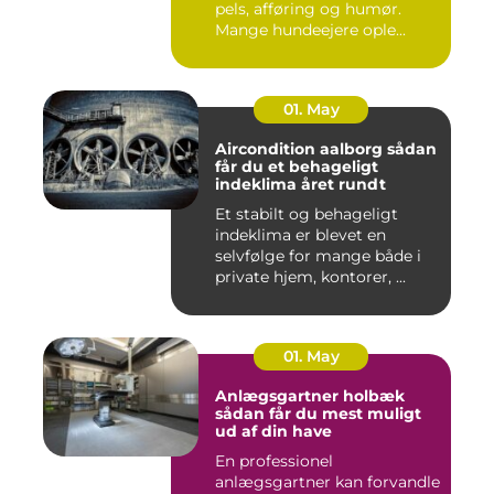
pels, afføring og humør.
Mange hundeejere ople...
01. May
Aircondition aalborg sådan
får du et behageligt
indeklima året rundt
Et stabilt og behageligt
indeklima er blevet en
selvfølge for mange både i
private hjem, kontorer, ...
01. May
Anlægsgartner holbæk
sådan får du mest muligt
ud af din have
En professionel
anlægsgartner kan forvandle