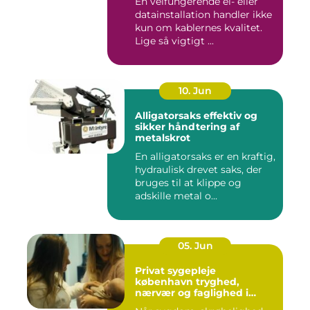
En velfungerende el- eller
datainstallation handler ikke
kun om kablernes kvalitet.
Lige så vigtigt ...
10. Jun
Alligatorsaks effektiv og
sikker håndtering af
metalskrot
En alligatorsaks er en kraftig,
hydraulisk drevet saks, der
bruges til at klippe og
adskille metal o...
05. Jun
Privat sygepleje
københavn tryghed,
nærvær og faglighed i
hjemmet