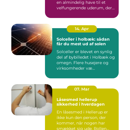
en almindelig have til et
velfungerende uderum, der
både...
14. Apr
Solceller i holbæk: sådan
får du mest ud af solen
Solceller er blevet en synlig
del af bybilledet i Holbæk og
omegn. Flere husejere og
virksomheder væ...
07. Mar
Låsesmed hellerup
sikkerhed i hverdagen
En låsesmed i Hellerup er
ikke kun den person, der
kommer, når nogen har
smækket sig ude. Rollen