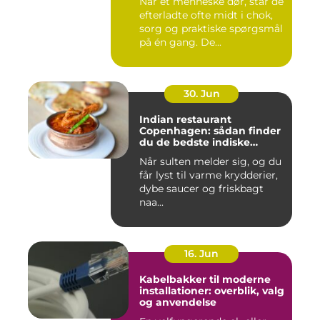
Når et menneske dør, står de
efterladte ofte midt i chok,
sorg og praktiske spørgsmål
på én gang. De...
30. Jun
Indian restaurant
Copenhagen: sådan finder
du de bedste indiske
smagsoplevelser i byen
Når sulten melder sig, og du
får lyst til varme krydderier,
dybe saucer og friskbagt
naa...
16. Jun
Kabelbakker til moderne
installationer: overblik, valg
og anvendelse