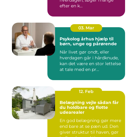
efter en k...
03. Mar
Psykolog århus hjælp til
børn, unge og pårørende
Når livet gør ondt, eller
hverdagen går i hårdknude,
kan det være en stor lettelse
at tale med en pr...
12. Feb
Belægning vejle sådan får
du holdbare og flotte
udearealer
En god belægning gør mere
end bare at se pæn ud. Den
giver struktur til haven, gør