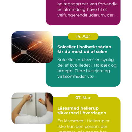
anlægsgartner kan forvandle
en almindelig have til et
velfungerende uderum, der
både...
14. Apr
Solceller i holbæk: sådan
får du mest ud af solen
Solceller er blevet en synlig
del af bybilledet i Holbæk og
omegn. Flere husejere og
virksomheder væ...
07. Mar
Låsesmed hellerup
sikkerhed i hverdagen
En låsesmed i Hellerup er
ikke kun den person, der
kommer, når nogen har