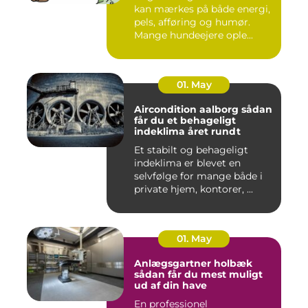
kan mærkes på både energi,
pels, afføring og humør.
Mange hundeejere ople...
01. May
Aircondition aalborg sådan
får du et behageligt
indeklima året rundt
Et stabilt og behageligt
indeklima er blevet en
selvfølge for mange både i
private hjem, kontorer, ...
01. May
Anlægsgartner holbæk
sådan får du mest muligt
ud af din have
En professionel