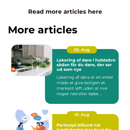
Read more articles here
More articles
05. Aug
Lakering af døre i holstebro
sådan får du døre, der ser
ud som nye
Lakering af døre er en enkel
måde at give boligen et
markant løft uden at rive
noget ned eller købe ...
01. Aug
Parterapi billund når
kærligheden har brug for