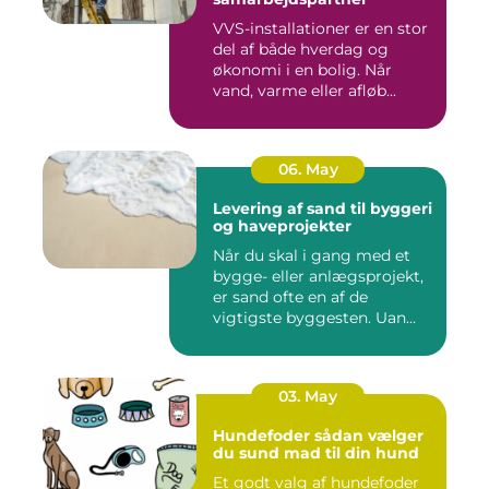
VVS-installationer er en stor
del af både hverdag og
økonomi i en bolig. Når
vand, varme eller afløb...
06. May
Levering af sand til byggeri
og haveprojekter
Når du skal i gang med et
bygge- eller anlægsprojekt,
er sand ofte en af de
vigtigste byggesten. Uan...
03. May
Hundefoder sådan vælger
du sund mad til din hund
Et godt valg af hundefoder