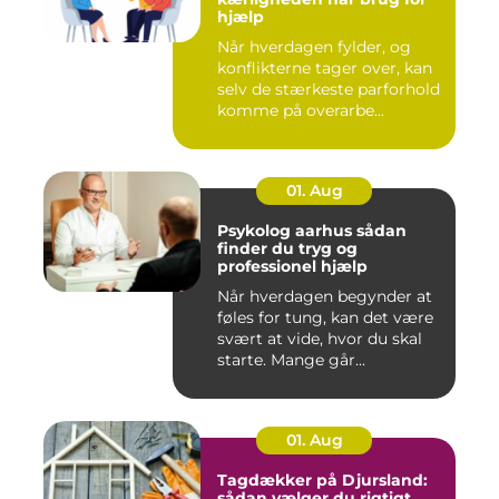
hjælp
Når hverdagen fylder, og
konflikterne tager over, kan
selv de stærkeste parforhold
komme på overarbe...
01. Aug
Psykolog aarhus sådan
finder du tryg og
professionel hjælp
Når hverdagen begynder at
føles for tung, kan det være
svært at vide, hvor du skal
starte. Mange går...
01. Aug
Tagdækker på Djursland:
sådan vælger du rigtigt