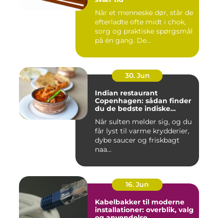
Når et menneske dør, står de
efterladte ofte midt i chok,
sorg og praktiske spørgsmål
på én gang. De...
30. Jun
Indian restaurant
Copenhagen: sådan finder
du de bedste indiske
smagsoplevelser i byen
Når sulten melder sig, og du
får lyst til varme krydderier,
dybe saucer og friskbagt
naa...
16. Jun
Kabelbakker til moderne
installationer: overblik, valg
og anvendelse