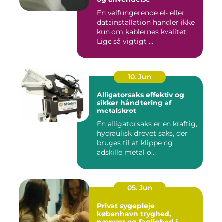
En velfungerende el- eller
datainstallation handler ikke
kun om kablernes kvalitet.
Lige så vigtigt ...
10. Jun
Alligatorsaks effektiv og
sikker håndtering af
metalskrot
En alligatorsaks er en kraftig,
hydraulisk drevet saks, der
bruges til at klippe og
adskille metal o...
05. Jun
Privat sygepleje
københavn tryghed,
nærvær og faglighed i