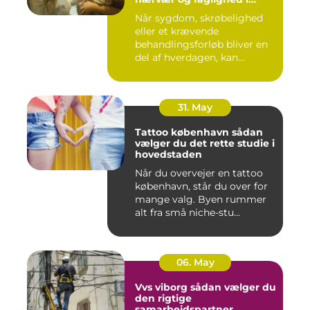
hjemmet
Når sygdom, skrøbelighed
eller et krævende
behandlingsforløb bliver en
del af hverdagen, kan
oversku...
31. May
Tattoo københavn sådan
vælger du det rette studie i
hovedstaden
Når du overvejer en tattoo
københavn, står du over for
mange valg. Byen rummer
alt fra små niche-stu...
06. May
Vvs viborg sådan vælger du
den rigtige
samarbejdspartner