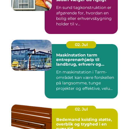
En sund tagkonstruktion er
afgørende for, hvordan en
bolig eller erhvervsbygning
holder til v...
02. Jul
Maskinstation tarm
entreprenørhjælp til
landbrug, erhverv og
private
En maskinstation i Tarm-
området kan være forskellen
på langsomme, tunge
projekter og effektive, velu...
02. Jul
Bedemand kolding støtte,
overblik og tryghed i en
svær tid