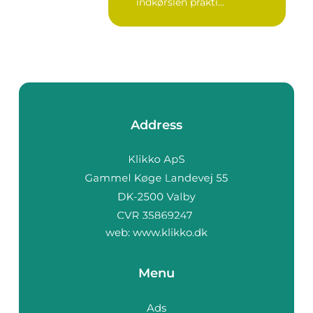
indkørslen prakti...
Address
web:
www.klikko.dk
Menu
Ads