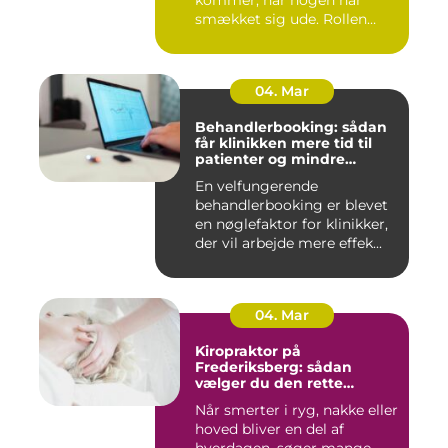
smækket sig ude. Rollen
spæ...
04. Mar
Behandlerbooking: sådan
får klinikken mere tid til
patienter og mindre
administration
En velfungerende
behandlerbooking er blevet
en nøglefaktor for klinikker,
der vil arbejde mere effek...
04. Mar
Kiropraktor på
Frederiksberg: sådan
vælger du den rette
behandling
Når smerter i ryg, nakke eller
hoved bliver en del af
hverdagen, søger mange