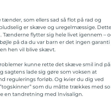
 tænder, som ellers sad så flot på rad og
 pludselig er skæve og uregelmæssige. Dett
d. Tænderne flytter sig hele livet igennem – 
øjle på da du var barn er det ingen garanti
den hen vil blive skævt.
problemer kunne rette det skæve smil ind på
ig sagtens lade sig gøre som voksen at
d regulerings forløb. Og kvier du dig ved
 ”togskinner” som du måtte trækkes med s
ge en tandretning med Invisalign.