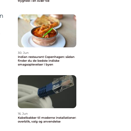
tryghed i en svær tid
in
e
g
30. Jun
Indian restaurant Copenhagen: sådan
finder du de bedste indiske
smagsoplevelser i byen
16. Jun
Kabelbakker til moderne installationer:
overblik, valg og anvendelse