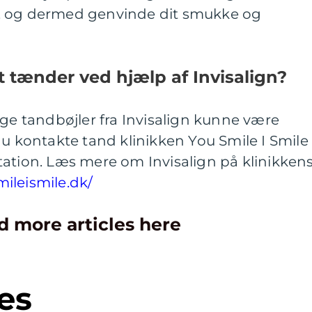
, og dermed genvinde dit smukke og
et tænder ved hjælp af Invisalign?
ige tandbøjler fra Invisalign kunne være
du kontakte tand klinikken You Smile I Smile
tation. Læs mere om Invisalign på klinikken
mileismile.dk/
d more articles here
es