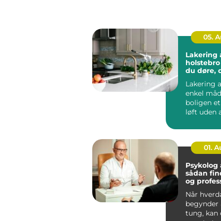
05. 
Lakering a
holstebro sådan få
du døre, 
som nye
Lakering a
enkel måd
boligen e
løft uden a
noget ned 
...
01. 
Psykolog
sådan fin
og profes
hjælp
Når hverd
begynder a
tung, kan