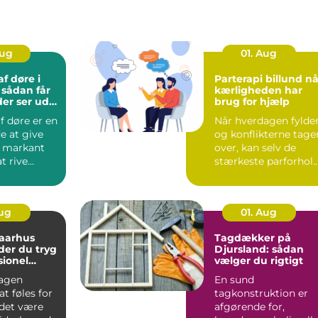
Aug
01. Aug
f døre i
Parterapi billund når
r
kærligheden har
der ser ud
brug for hjælp
f døre er en
Når hverdagen fylder
e at give
og konflikterne tage
t markant
over, kan selv de
t rive
stærkeste parforhol
eller købe
komme på overarbe..
Aug
01. Aug
 aarhus
Tagdækker på
der du tryg
Djursland: sådan
sionel
vælger du rigtigt
agen
En sund
t føles for
tagkonstruktion er
 det være
afgørende for,