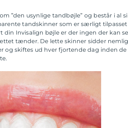
om ”den usynlige tandbøjle” og består i al s
arente tandskinner som er særligt tilpasset
rt din Invisalign bøjle er der ingen der kan s
rettet tænder. De lette skinner sidder nemli
r og skiftes ud hver fjortende dag inden de
te.