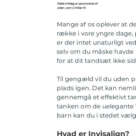
Mange af os oplever at de
række i vore yngre dage,
er der intet unaturligt ve
selv om du måske havde b
for at dit tandsæt ikke si
Til gengæld vil du uden 
plads igen. Det kan neml
gennemgå et effektivt tan
tanken om de uelegante
barn kan du i stedet væl
Hvad er Invisalign?