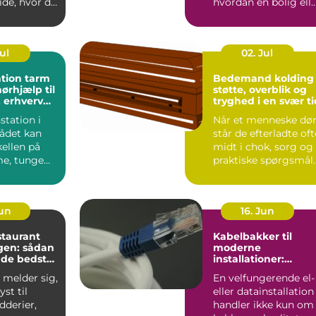
ide, hvor du
hvordan en bolig ell
e. Mange
erhvervsbygning
holder til v...
Jul
02. Jul
tion tarm
Bedemand kolding
ørhjælp til
støtte, overblik og
 erhverv
tryghed i en svær ti
e
station i
Når et menneske dør
ådet kan
står de efterladte oft
ellen på
midt i chok, sorg og
e, tunge
praktiske spørgsmål
og effektive,
på én gang. De...
Jun
16. Jun
staurant
Kabelbakker til
en: sådan
moderne
 de bedste
installationer:
overblik, valg og
 melder sig,
En velfungerende el-
velser i
anvendelse
yst til
eller datainstallation
dderier,
handler ikke kun om