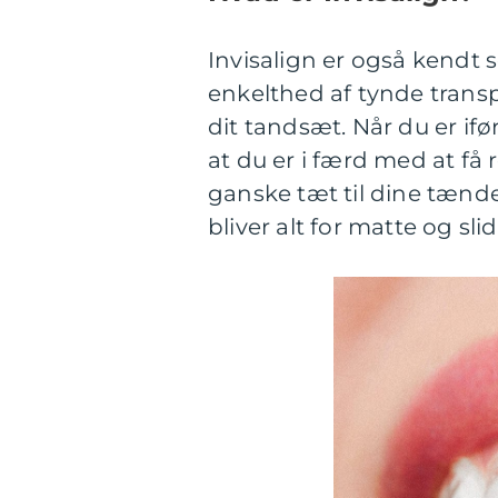
Invisalign er også kendt s
enkelthed af tynde transp
dit tandsæt. Når du er ifø
at du er i færd med at få 
ganske tæt til dine tænde
bliver alt for matte og slid