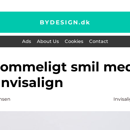
BYDESIGN.
dk
Ads
About Us
Cookies
Contact
Invisalign
ensen
Invisal