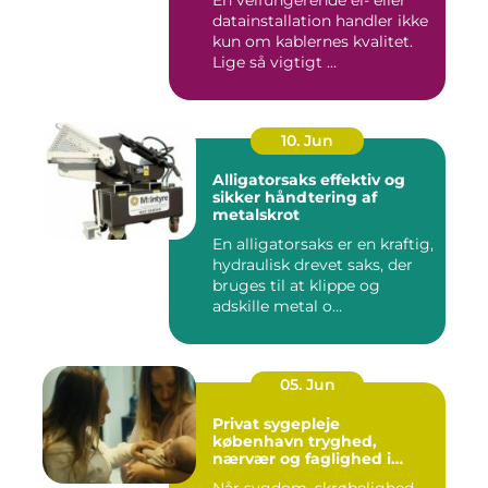
En velfungerende el- eller
datainstallation handler ikke
kun om kablernes kvalitet.
Lige så vigtigt ...
10. Jun
Alligatorsaks effektiv og
sikker håndtering af
metalskrot
En alligatorsaks er en kraftig,
hydraulisk drevet saks, der
bruges til at klippe og
adskille metal o...
05. Jun
Privat sygepleje
københavn tryghed,
nærvær og faglighed i
hjemmet