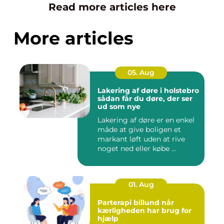
Read more articles here
More articles
05. Aug
Lakering af døre i holstebro
sådan får du døre, der ser
ud som nye
Lakering af døre er en enkel
måde at give boligen et
markant løft uden at rive
noget ned eller købe ...
01. Aug
Parterapi billund når
kærligheden har brug for
hjælp