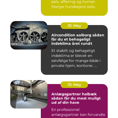
pels, afføring og humør.
Mange hundeejere ople...
01. May
Aircondition aalborg sådan
får du et behageligt
indeklima året rundt
Et stabilt og behageligt
indeklima er blevet en
selvfølge for mange både i
private hjem, kontorer, ...
01. May
Anlægsgartner holbæk
sådan får du mest muligt
ud af din have
En professionel
anlægsgartner kan forvandle