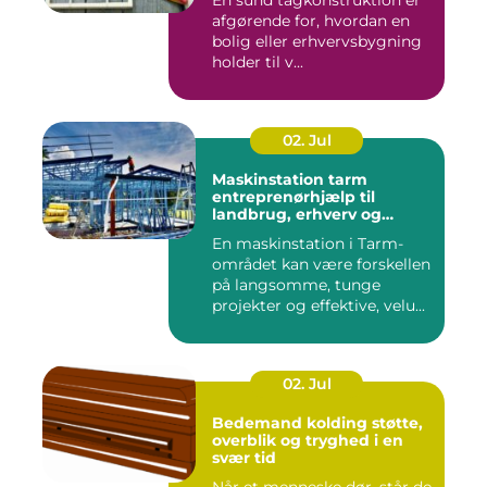
En sund tagkonstruktion er
afgørende for, hvordan en
bolig eller erhvervsbygning
holder til v...
02. Jul
Maskinstation tarm
entreprenørhjælp til
landbrug, erhverv og
private
En maskinstation i Tarm-
området kan være forskellen
på langsomme, tunge
projekter og effektive, velu...
02. Jul
Bedemand kolding støtte,
overblik og tryghed i en
svær tid