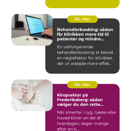
spæ...
04. Mar
Behandlerbooking: sådan
får klinikken mere tid til
patienter og mindre
administration
En velfungerende
behandlerbooking er blevet
en nøglefaktor for klinikker,
der vil arbejde mere effek...
04. Mar
Kiropraktor på
Frederiksberg: sådan
vælger du den rette
behandling
Når smerter i ryg, nakke eller
hoved bliver en del af
hverdagen, søger mange
efter en k...