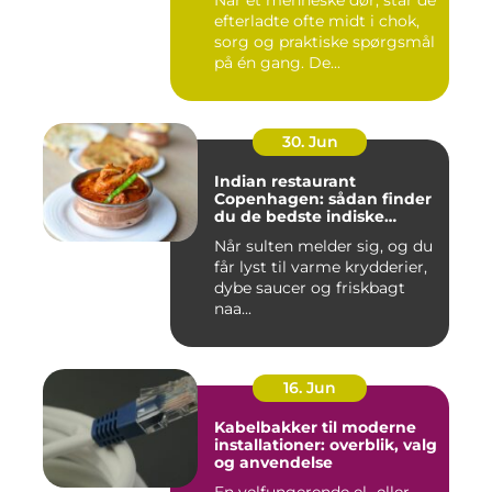
Når et menneske dør, står de
efterladte ofte midt i chok,
sorg og praktiske spørgsmål
på én gang. De...
30. Jun
Indian restaurant
Copenhagen: sådan finder
du de bedste indiske
smagsoplevelser i byen
Når sulten melder sig, og du
får lyst til varme krydderier,
dybe saucer og friskbagt
naa...
16. Jun
Kabelbakker til moderne
installationer: overblik, valg
og anvendelse