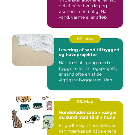
VVS-installationer er en stor
del af både hverdag og
økonomi i en bolig. Når
vand, varme eller afløb...
06. May
Levering af sand til byggeri
og haveprojekter
Når du skal i gang med et
bygge- eller anlægsprojekt,
er sand ofte en af de
vigtigste byggesten. Uan...
03. May
Hundefoder sådan vælger
du sund mad til din hund
Et godt valg af hundefoder
kan mærkes på både energi,