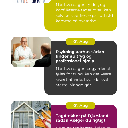
Når hverdagen fylder, og
konflikterne tager over, kan
selv de stærkeste parforhold
komme på overarbe...
01. Aug
Psykolog aarhus sådan
finder du tryg og
professionel hjælp
Når hverdagen begynder at
føles for tung, kan det være
svært at vide, hvor du skal
starte. Mange går...
01. Aug
Tagdækker på Djursland:
sådan vælger du rigtigt