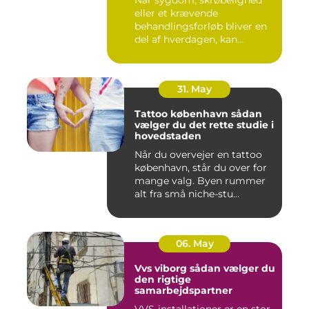
Når sygdom, skrøbelighed
eller et krævende
behandlingsforløb bliver en
del af hverdagen, kan
oversku...
31. May
Tattoo københavn sådan
vælger du det rette studie i
hovedstaden
Når du overvejer en tattoo
københavn, står du over for
mange valg. Byen rummer
alt fra små niche-stu...
06. May
Vvs viborg sådan vælger du
den rigtige
samarbejdspartner