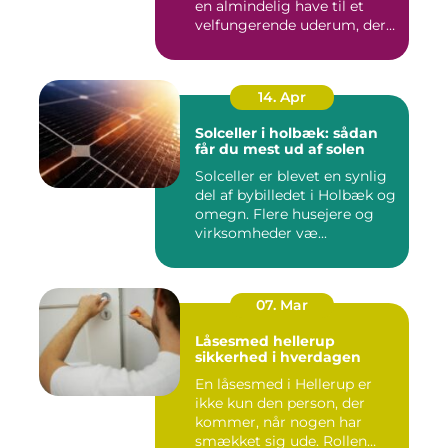
en almindelig have til et
velfungerende uderum, der
både...
14. Apr
Solceller i holbæk: sådan
får du mest ud af solen
Solceller er blevet en synlig
del af bybilledet i Holbæk og
omegn. Flere husejere og
virksomheder væ...
07. Mar
Låsesmed hellerup
sikkerhed i hverdagen
En låsesmed i Hellerup er
ikke kun den person, der
kommer, når nogen har
smækket sig ude. Rollen