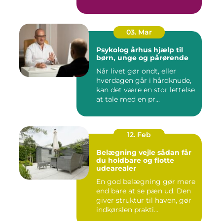
03. Mar
Psykolog århus hjælp til
børn, unge og pårørende
Når livet gør ondt, eller
hverdagen går i hårdknude,
kan det være en stor lettelse
at tale med en pr...
12. Feb
Belægning vejle sådan får
du holdbare og flotte
udearealer
En god belægning gør mere
end bare at se pæn ud. Den
giver struktur til haven, gør
indkørslen prakti...