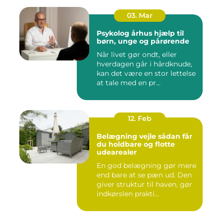
03. Mar
Psykolog århus hjælp til
børn, unge og pårørende
Når livet gør ondt, eller
hverdagen går i hårdknude,
kan det være en stor lettelse
at tale med en pr...
12. Feb
Belægning vejle sådan får
du holdbare og flotte
udearealer
En god belægning gør mere
end bare at se pæn ud. Den
giver struktur til haven, gør
indkørslen prakti...