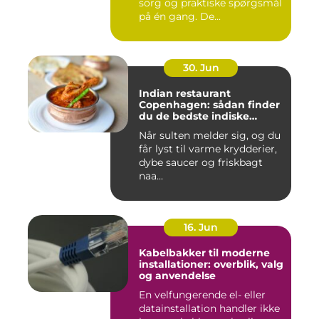
sorg og praktiske spørgsmål
på én gang. De...
30. Jun
Indian restaurant
Copenhagen: sådan finder
du de bedste indiske
smagsoplevelser i byen
Når sulten melder sig, og du
får lyst til varme krydderier,
dybe saucer og friskbagt
naa...
16. Jun
Kabelbakker til moderne
installationer: overblik, valg
og anvendelse
En velfungerende el- eller
datainstallation handler ikke