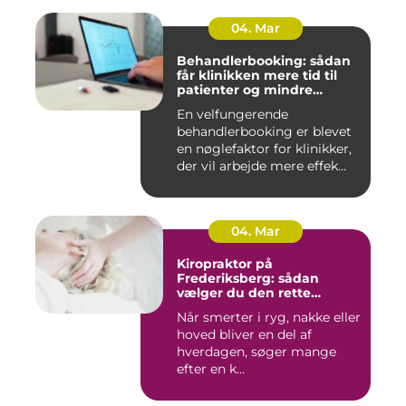
04. Mar
Behandlerbooking: sådan
får klinikken mere tid til
patienter og mindre
administration
En velfungerende
behandlerbooking er blevet
en nøglefaktor for klinikker,
der vil arbejde mere effek...
04. Mar
Kiropraktor på
Frederiksberg: sådan
vælger du den rette
behandling
Når smerter i ryg, nakke eller
hoved bliver en del af
hverdagen, søger mange
efter en k...