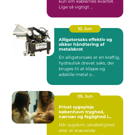
kun om kablernes kvalitet.
Lige så vigtigt ...
10. Jun
Alligatorsaks effektiv og
sikker håndtering af
metalskrot
En alligatorsaks er en kraftig,
hydraulisk drevet saks, der
bruges til at klippe og
adskille metal o...
05. Jun
Privat sygepleje
københavn tryghed,
nærvær og faglighed i
hjemmet
Når sygdom, skrøbelighed
eller et krævende