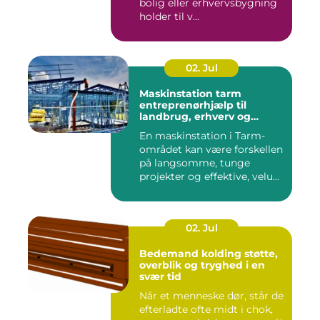
bolig eller erhvervsbygning
holder til v...
02. Jul
Maskinstation tarm
entreprenørhjælp til
landbrug, erhverv og
private
En maskinstation i Tarm-
området kan være forskellen
på langsomme, tunge
projekter og effektive, velu...
02. Jul
Bedemand kolding støtte,
overblik og tryghed i en
svær tid
Når et menneske dør, står de
efterladte ofte midt i chok,