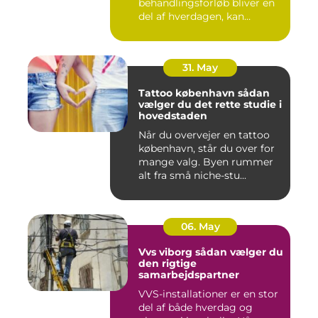
behandlingsforløb bliver en
del af hverdagen, kan
oversku...
31. May
Tattoo københavn sådan
vælger du det rette studie i
hovedstaden
Når du overvejer en tattoo
københavn, står du over for
mange valg. Byen rummer
alt fra små niche-stu...
06. May
Vvs viborg sådan vælger du
den rigtige
samarbejdspartner
VVS-installationer er en stor
del af både hverdag og