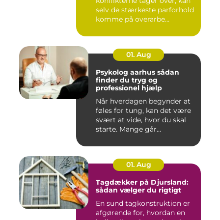
konflikterne tager over, kan
selv de stærkeste parforhold
komme på overarbe...
01. Aug
Psykolog aarhus sådan
finder du tryg og
professionel hjælp
Når hverdagen begynder at
føles for tung, kan det være
svært at vide, hvor du skal
starte. Mange går...
01. Aug
Tagdækker på Djursland:
sådan vælger du rigtigt
En sund tagkonstruktion er
afgørende for, hvordan en