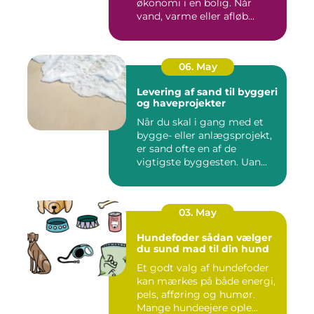
økonomi i en bolig. Når
vand, varme eller afløb...
06. May
Levering af sand til byggeri
og haveprojekter
Når du skal i gang med et
bygge- eller anlægsprojekt,
er sand ofte en af de
vigtigste byggesten. Uan...
03. May
Hundefoder sådan vælger
du sund mad til din hund
Et godt valg af hundefoder
kan mærkes på både energi,
pels, afføring og humør.
Mange hundeejere ople...