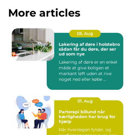
More articles
05. Aug
Lakering af døre i holstebro
sådan får du døre, der ser
ud som nye
Lakering af døre er en enkel
måde at give boligen et
markant løft uden at rive
noget ned eller købe ...
01. Aug
Parterapi billund når
kærligheden har brug for
hjælp
Når hverdagen fylder, og