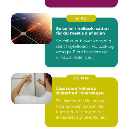
både...
14. Apr
Solceller i holbæk: sådan
får du mest ud af solen
Solceller er blevet en synlig
del af bybilledet i Holbæk og
omegn. Flere husejere og
virksomheder væ...
07. Mar
Låsesmed hellerup
sikkerhed i hverdagen
En låsesmed i Hellerup er
ikke kun den person, der
kommer, når nogen har
smækket sig ude. Rollen
spæ...