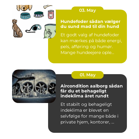
03. May
Hundefoder sådan vælger
du sund mad til din hund
Et godt valg af hundefoder
kan mærkes på både energi,
pels, afføring og humør.
Mange hundeejere ople...
01. May
Aircondition aalborg sådan
får du et behageligt
indeklima året rundt
Et stabilt og behageligt
indeklima er blevet en
selvfølge for mange både i
private hjem, kontorer, ...