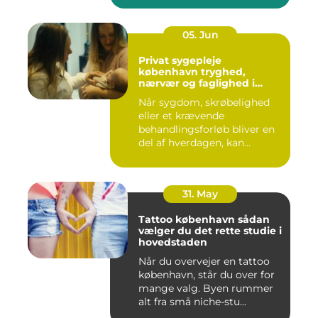
05. Jun
Privat sygepleje
københavn tryghed,
nærvær og faglighed i
hjemmet
Når sygdom, skrøbelighed
eller et krævende
behandlingsforløb bliver en
del af hverdagen, kan
oversku...
31. May
Tattoo københavn sådan
vælger du det rette studie i
hovedstaden
Når du overvejer en tattoo
københavn, står du over for
mange valg. Byen rummer
alt fra små niche-stu...