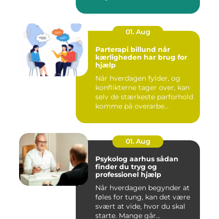
01. Aug
Parterapi billund når
kærligheden har brug for
hjælp
Når hverdagen fylder, og
konflikterne tager over, kan
selv de stærkeste parforhold
komme på overarbe...
01. Aug
Psykolog aarhus sådan
finder du tryg og
professionel hjælp
Når hverdagen begynder at
føles for tung, kan det være
svært at vide, hvor du skal
starte. Mange går...