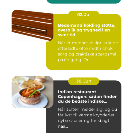
02. Jul
Bedemand kolding støtte,
overblik og tryghed i en
svær tid
Når et menneske dør, står de
efterladte ofte midt i chok,
sorg og praktiske spørgsmål
på én gang. De...
30. Jun
Indian restaurant
Copenhagen: sådan finder
du de bedste indiske
smagsoplevelser i byen
Når sulten melder sig, og du
får lyst til varme krydderier,
dybe saucer og friskbagt
naa...