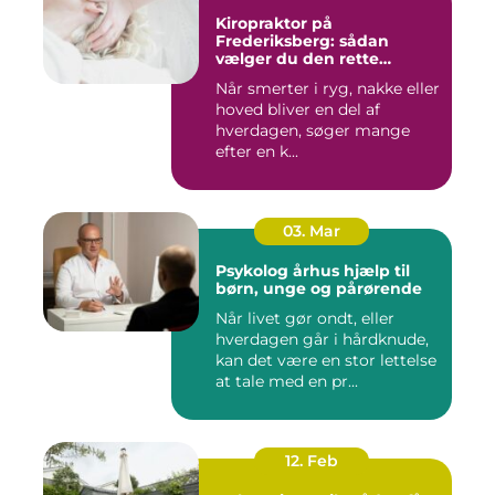
Kiropraktor på
Frederiksberg: sådan
vælger du den rette
behandling
Når smerter i ryg, nakke eller
hoved bliver en del af
hverdagen, søger mange
efter en k...
03. Mar
Psykolog århus hjælp til
børn, unge og pårørende
Når livet gør ondt, eller
hverdagen går i hårdknude,
kan det være en stor lettelse
at tale med en pr...
12. Feb