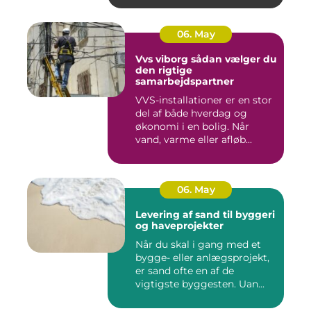
06. May
Vvs viborg sådan vælger du
den rigtige
samarbejdspartner
VVS-installationer er en stor
del af både hverdag og
økonomi i en bolig. Når
vand, varme eller afløb...
06. May
Levering af sand til byggeri
og haveprojekter
Når du skal i gang med et
bygge- eller anlægsprojekt,
er sand ofte en af de
vigtigste byggesten. Uan...