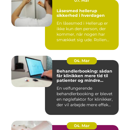
07. Mar
Låsesmed hellerup
sikkerhed i hverdagen
En låsesmed i Hellerup er
ikke kun den person, der
kommer, når nogen har
smækket sig ude. Rollen
spæ...
04. Mar
Behandlerbooking: sådan
får klinikken mere tid til
patienter og mindre
administration
En velfungerende
behandlerbooking er blevet
en nøglefaktor for klinikker,
der vil arbejde mere effek...
04. Mar