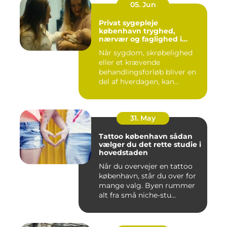
05. Jun
Privat sygepleje
københavn tryghed,
nærvær og faglighed i
hjemmet
Når sygdom, skrøbelighed
eller et krævende
behandlingsforløb bliver en
del af hverdagen, kan
oversku...
31. May
Tattoo københavn sådan
vælger du det rette studie i
hovedstaden
Når du overvejer en tattoo
københavn, står du over for
mange valg. Byen rummer
alt fra små niche-stu...