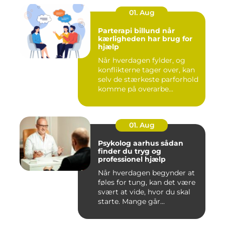
01. Aug
Parterapi billund når
kærligheden har brug for
hjælp
Når hverdagen fylder, og
konflikterne tager over, kan
selv de stærkeste parforhold
komme på overarbe...
01. Aug
Psykolog aarhus sådan
finder du tryg og
professionel hjælp
Når hverdagen begynder at
føles for tung, kan det være
svært at vide, hvor du skal
starte. Mange går...