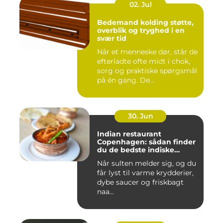
02. Jul
Bedemand kolding støtte,
overblik og tryghed i en
svær tid
Når et menneske dør, står de
efterladte ofte midt i chok,
sorg og praktiske spørgsmål
på én gang. De...
30. Jun
Indian restaurant
Copenhagen: sådan finder
du de bedste indiske
smagsoplevelser i byen
Når sulten melder sig, og du
får lyst til varme krydderier,
dybe saucer og friskbagt
naa...