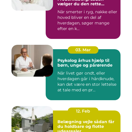
vælger du den rette
behandling
Når smerter i ryg, nakke eller
hoved bliver en del af
hverdagen, søger mange
efter en k...
03. Mar
Psykolog århus hjælp til
børn, unge og pårørende
Når livet gør ondt, eller
hverdagen går i hårdknude,
kan det være en stor lettelse
at tale med en pr...
12. Feb
Belægning vejle sådan får
du holdbare og flotte
udearealer