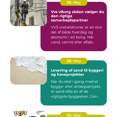
06. May
Vvs viborg sådan vælger du
den rigtige
samarbejdspartner
VVS-installationer er en stor
del af både hverdag og
økonomi i en bolig. Når
vand, varme eller afløb...
06. May
Levering af sand til byggeri
og haveprojekter
Når du skal i gang med et
bygge- eller anlægsprojekt,
er sand ofte en af de
vigtigste byggesten. Uan...
03. May