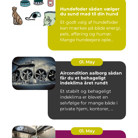
Hundefoder sådan vælger
du sund mad til din hund
Et godt valg af hundefoder
kan mærkes på både energi,
pels, afføring og humør.
Mange hundeejere ople...
01. May
Aircondition aalborg sådan
får du et behageligt
indeklima året rundt
Et stabilt og behageligt
indeklima er blevet en
selvfølge for mange både i
private hjem, kontorer, ...
01. May