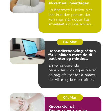
sikkerhed i hverdagen
En låsesmed i Hellerup er
ikke kun den person, der
kommer, når nogen har
smækket sig ude. Rollen
spæ...
04. Mar
Behandlerbooking: sådan
får klinikken mere tid til
patienter og mindre
administration
En velfungerende
behandlerbooking er blevet
en nøglefaktor for klinikker,
der vil arbejde mere effek...
04. Mar
Kiropraktor på
Frederiksberg: sådan