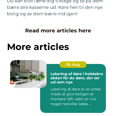
Du kan blot læne dig tilbage og se på dem
bære alle kasserne ud. Køre hen til den nye
bolig og se dem bære ind igen!
Read more articles here
More articles
05. Aug
Lakering af døre i holstebro
sådan får du døre, der ser
ud som nye
Lakering af døre er en enkel
måde at give boligen et
markant løft uden at rive
noget ned eller købe ...