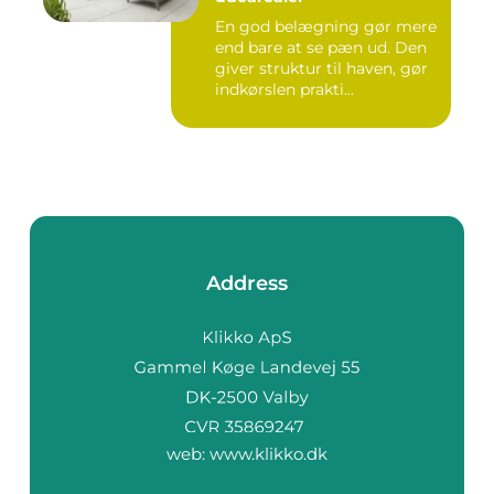
En god belægning gør mere
end bare at se pæn ud. Den
giver struktur til haven, gør
indkørslen prakti...
Address
web:
www.klikko.dk