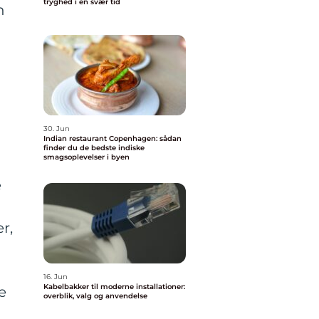
tryghed i en svær tid
n
30. Jun
Indian restaurant Copenhagen: sådan
finder du de bedste indiske
smagsoplevelser i byen
e
r,
16. Jun
Kabelbakker til moderne installationer:
e
overblik, valg og anvendelse