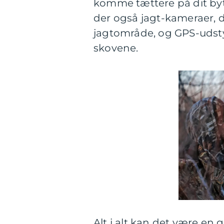
komme tættere på dit byt
der også jagt-kameraer, 
jagtområde, og GPS-udstyr
skovene.
Alt i alt kan det være en