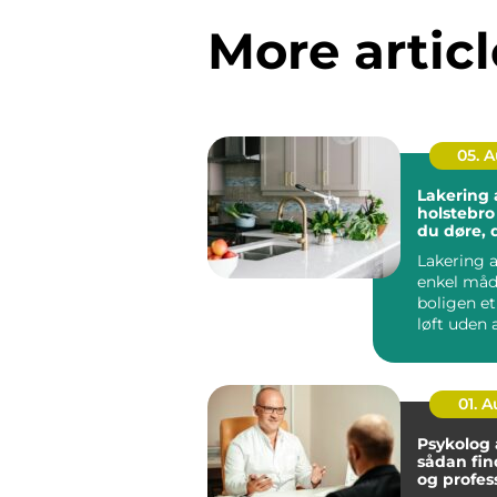
More articl
05. 
Lakering a
holstebro sådan få
du døre, 
som nye
Lakering a
enkel måd
boligen e
løft uden a
noget ned 
...
01. 
Psykolog
sådan fin
og profes