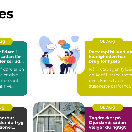
es
Aug
01. Aug
f døre i
Parterapi billund når
r
kærligheden har
der ser ud
brug for hjælp
f døre er en
Når hverdagen fylder
e at give
og konflikterne tage
t markant
over, kan selv de
t rive
stærkeste parforhol
eller købe
komme på overarbe..
Aug
01. Aug
 aarhus
Tagdækker på
der du tryg
Djursland: sådan
sionel
vælger du rigtigt