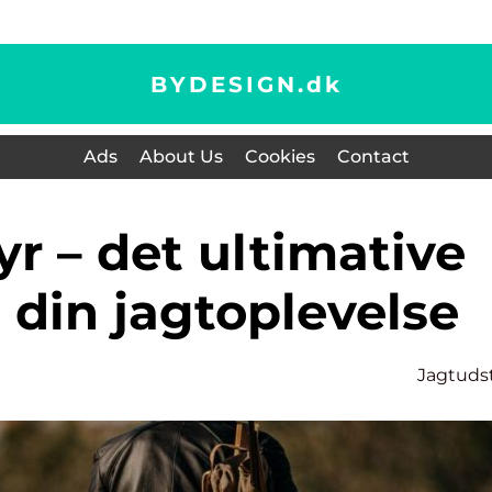
BYDESIGN.
dk
Ads
About Us
Cookies
Contact
l din jagtoplevelse
Jagtuds