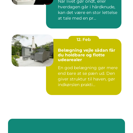
Når livet gør ondt, eller
hverdagen går i hårdknude,
kan det være en stor lettelse
at tale med en pr...
12. Feb
Belægning vejle sådan får
du holdbare og flotte
udearealer
En god belægning gør mere
end bare at se pæn ud. Den
giver struktur til haven, gør
indkørslen prakti...