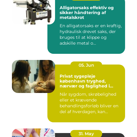
Alligatorsaks effektiv og
sikker håndtering af
metalskrot
En alligatorsaks er en kraftig,
hydraulisk drevet saks, der
bruges til at klippe og
adskille metal o...
05. Jun
Privat sygepleje
københavn tryghed,
nærvær og faglighed i
hjemmet
Når sygdom, skrøbelighed
eller et krævende
behandlingsforløb bliver en
del af hverdagen, kan
oversku...
31. May