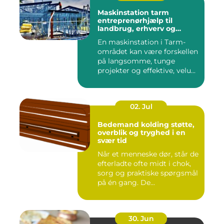
Maskinstation tarm
entreprenørhjælp til
landbrug, erhverv og
private
En maskinstation i Tarm-
området kan være forskellen
på langsomme, tunge
projekter og effektive, velu...
02. Jul
Bedemand kolding støtte,
overblik og tryghed i en
svær tid
Når et menneske dør, står de
efterladte ofte midt i chok,
sorg og praktiske spørgsmål
på én gang. De...
30. Jun