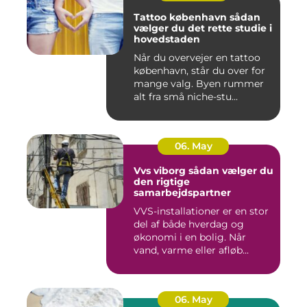
Tattoo københavn sådan
vælger du det rette studie i
hovedstaden
Når du overvejer en tattoo
københavn, står du over for
mange valg. Byen rummer
alt fra små niche-stu...
06. May
Vvs viborg sådan vælger du
den rigtige
samarbejdspartner
VVS-installationer er en stor
del af både hverdag og
økonomi i en bolig. Når
vand, varme eller afløb...
06. May