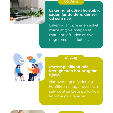
05. Aug
Lakering af døre i holstebro
sådan får du døre, der ser
ud som nye
Lakering af døre er en enkel
måde at give boligen et
markant løft uden at rive
noget ned eller købe ...
01. Aug
Parterapi billund når
kærligheden har brug for
hjælp
Når hverdagen fylder, og
konflikterne tager over, kan
selv de stærkeste parforhold
komme på overarbe...