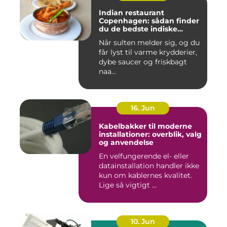
Indian restaurant
Copenhagen: sådan finder
du de bedste indiske
smagsoplevelser i byen
Når sulten melder sig, og du
får lyst til varme krydderier,
dybe saucer og friskbagt
naa...
16. Jun
Kabelbakker til moderne
installationer: overblik, valg
og anvendelse
En velfungerende el- eller
datainstallation handler ikke
kun om kablernes kvalitet.
Lige så vigtigt ...
10. Jun