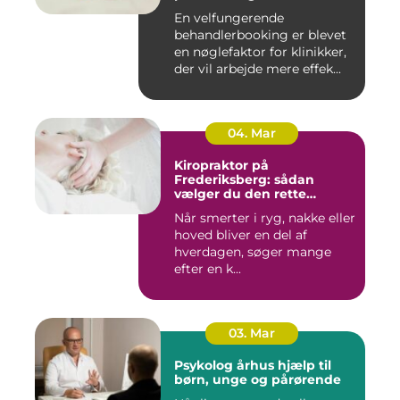
administration
En velfungerende
behandlerbooking er blevet
en nøglefaktor for klinikker,
der vil arbejde mere effek...
04. Mar
Kiropraktor på
Frederiksberg: sådan
vælger du den rette
behandling
Når smerter i ryg, nakke eller
hoved bliver en del af
hverdagen, søger mange
efter en k...
03. Mar
Psykolog århus hjælp til
børn, unge og pårørende