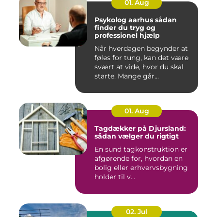
01. Aug
Psykolog aarhus sådan
finder du tryg og
professionel hjælp
Når hverdagen begynder at
føles for tung, kan det være
svært at vide, hvor du skal
starte. Mange går...
01. Aug
Tagdækker på Djursland:
sådan vælger du rigtigt
En sund tagkonstruktion er
afgørende for, hvordan en
bolig eller erhvervsbygning
holder til v...
02. Jul