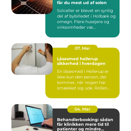
får du mest ud af solen
Solceller er blevet en synlig
del af bybilledet i Holbæk og
omegn. Flere husejere og
virksomheder væ...
07. Mar
Låsesmed hellerup
sikkerhed i hverdagen
En låsesmed i Hellerup er
ikke kun den person, der
kommer, når nogen har
smækket sig ude. Rollen
spæ...
04. Mar
Behandlerbooking: sådan
får klinikken mere tid til
patienter og mindre