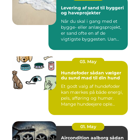
Levering af sand til byggeri
og haveprojekter
Når du skal i gang med et
bygge- eller anlægsprojekt,
er sand ofte en af de
vigtigste byggesten. Uan...
03. May
Hundefoder sådan vælger
du sund mad til din hund
Et godt valg af hundefoder
kan mærkes på både energi,
pels, afføring og humør.
Mange hundeejere ople...
01. May
Aircondition aalborg sådan