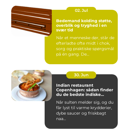
02. Jul
Bedemand kolding støtte,
overblik og tryghed i en
svær tid
Når et menneske dør, står de
efterladte ofte midt i chok,
sorg og praktiske spørgsmål
på én gang. De...
30. Jun
Indian restaurant
Copenhagen: sådan finder
du de bedste indiske
smagsoplevelser i byen
Når sulten melder sig, og du
får lyst til varme krydderier,
dybe saucer og friskbagt
naa...