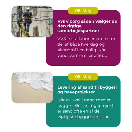
06. May
Vvs viborg sådan vælger du
den rigtige
samarbejdspartner
VVS-installationer er en stor
del af både hverdag og
økonomi i en bolig. Når
vand, varme eller afløb...
06. May
Levering af sand til byggeri
og haveprojekter
Når du skal i gang med et
bygge- eller anlægsprojekt,
er sand ofte en af de
vigtigste byggesten. Uan...