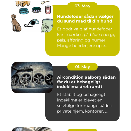
03. May
Hundefoder sådan vælger
du sund mad til din hund
Et godt valg af hundefoder
kan mærkes på både energi,
pels, afføring og humør.
Mange hundeejere ople...
01. May
Aircondition aalborg sådan
får du et behageligt
indeklima året rundt
Et stabilt og behageligt
indeklima er blevet en
selvfølge for mange både i
private hjem, kontorer, ...