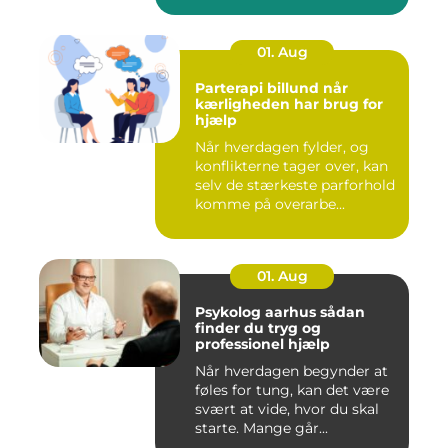
01. Aug
Parterapi billund når
kærligheden har brug for
hjælp
Når hverdagen fylder, og
konflikterne tager over, kan
selv de stærkeste parforhold
komme på overarbe...
01. Aug
Psykolog aarhus sådan
finder du tryg og
professionel hjælp
Når hverdagen begynder at
føles for tung, kan det være
svært at vide, hvor du skal
starte. Mange går...