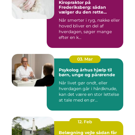
Kiropraktor på
Frederiksberg: sådan
vælger du den rette
behandling
Når smerter i ryg, nakke eller
hoved bliver en del af
hverdagen, søger mange
efter en k...
03. Mar
Psykolog århus hjælp til
børn, unge og pårørende
Når livet gør ondt, eller
hverdagen går i hårdknude,
kan det være en stor lettelse
at tale med en pr...
12. Feb
Belægning vejle sådan får