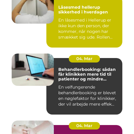
Låsesmed hellerup
sikkerhed i hverdagen
En låsesmed i Hellerup er
ikke kun den person, der
kommer, når nogen har
smækket sig ude. Rollen
spæ...
04. Mar
Behandlerbooking: sådan
får klinikken mere tid til
patienter og mindre
administration
En velfungerende
behandlerbooking er blevet
en nøglefaktor for klinikker,
der vil arbejde mere effek...
04. Mar