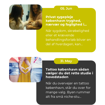
05. Jun
Privat sygepleje
københavn tryghed,
nærvær og faglighed i
hjemmet
Når sygdom, skrøbelighed
eller et krævende
behandlingsforløb bliver en
del af hverdagen, kan
oversku...
31. May
Tattoo københavn sådan
vælger du det rette studie i
hovedstaden
Når du overvejer en tattoo
københavn, står du over for
mange valg. Byen rummer
alt fra små niche-stu...