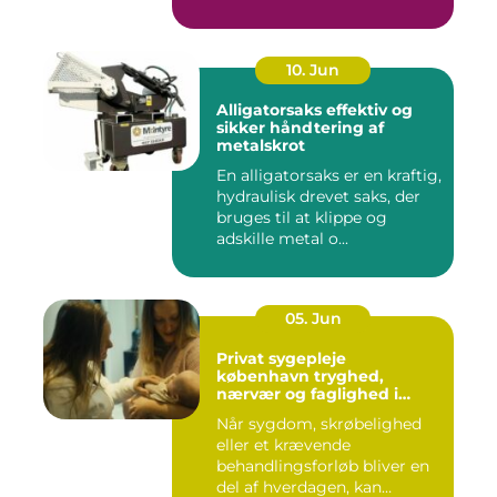
10. Jun
Alligatorsaks effektiv og
sikker håndtering af
metalskrot
En alligatorsaks er en kraftig,
hydraulisk drevet saks, der
bruges til at klippe og
adskille metal o...
05. Jun
Privat sygepleje
københavn tryghed,
nærvær og faglighed i
hjemmet
Når sygdom, skrøbelighed
eller et krævende
behandlingsforløb bliver en
del af hverdagen, kan