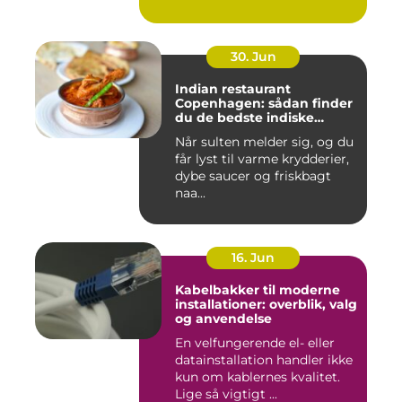
30. Jun
Indian restaurant
Copenhagen: sådan finder
du de bedste indiske
smagsoplevelser i byen
Når sulten melder sig, og du
får lyst til varme krydderier,
dybe saucer og friskbagt
naa...
16. Jun
Kabelbakker til moderne
installationer: overblik, valg
og anvendelse
En velfungerende el- eller
datainstallation handler ikke
kun om kablernes kvalitet.
Lige så vigtigt ...