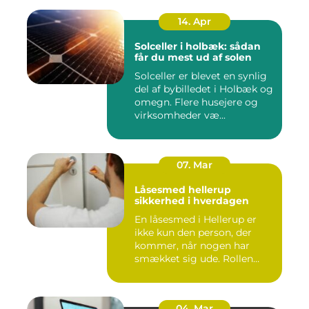
14. Apr
Solceller i holbæk: sådan
får du mest ud af solen
Solceller er blevet en synlig
del af bybilledet i Holbæk og
omegn. Flere husejere og
virksomheder væ...
07. Mar
Låsesmed hellerup
sikkerhed i hverdagen
En låsesmed i Hellerup er
ikke kun den person, der
kommer, når nogen har
smækket sig ude. Rollen
spæ...
04. Mar