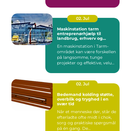
02. Jul
Maskinstation tarm
entreprenørhjælp til
landbrug, erhverv og
private
En maskinstation i Tarm-
området kan være forskellen
på langsomme, tunge
projekter og effektive, velu...
02. Jul
Bedemand kolding støtte,
overblik og tryghed i en
svær tid
Når et menneske dør, står de
efterladte ofte midt i chok,
sorg og praktiske spørgsmål
på én gang. De...