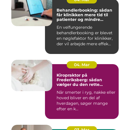
Behandlerbooking: sådan
får klinikken mere tid til
patienter og mindre
administration
En velfungerende
behandlerbooking er blevet
en nøglefaktor for klinikker,
der vil arbejde mere effek...
04. Mar
Kiropraktor på
Frederiksberg: sådan
vælger du den rette
behandling
Når smerter i ryg, nakke eller
hoved bliver en del af
hverdagen, søger mange
efter en k...
03. Mar