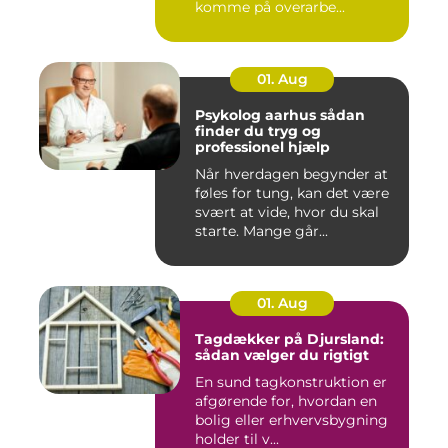
komme på overarbe...
01. Aug
Psykolog aarhus sådan
finder du tryg og
professionel hjælp
Når hverdagen begynder at
føles for tung, kan det være
svært at vide, hvor du skal
starte. Mange går...
01. Aug
Tagdækker på Djursland:
sådan vælger du rigtigt
En sund tagkonstruktion er
afgørende for, hvordan en
bolig eller erhvervsbygning
holder til v...