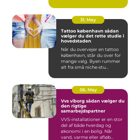
oversku...
31. May
Tattoo københavn sådan
vælger du det rette studie i
hovedstaden
Når du overvejer en tattoo
københavn, står du over for
mange valg. Byen rummer
alt fra små niche-stu...
06. May
Vvs viborg sådan vælger du
den rigtige
samarbejdspartner
VVS-installationer er en stor
del af både hverdag og
økonomi i en bolig. Når
vand, varme eller afløb...