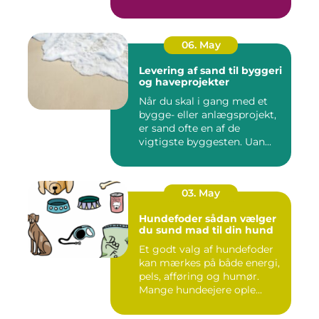
06. May
Levering af sand til byggeri
og haveprojekter
Når du skal i gang med et
bygge- eller anlægsprojekt,
er sand ofte en af de
vigtigste byggesten. Uan...
03. May
Hundefoder sådan vælger
du sund mad til din hund
Et godt valg af hundefoder
kan mærkes på både energi,
pels, afføring og humør.
Mange hundeejere ople...