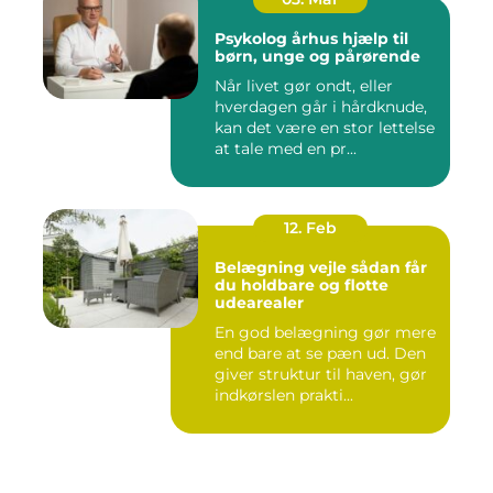
Psykolog århus hjælp til
børn, unge og pårørende
Når livet gør ondt, eller
hverdagen går i hårdknude,
kan det være en stor lettelse
at tale med en pr...
12. Feb
Belægning vejle sådan får
du holdbare og flotte
udearealer
En god belægning gør mere
end bare at se pæn ud. Den
giver struktur til haven, gør
indkørslen prakti...