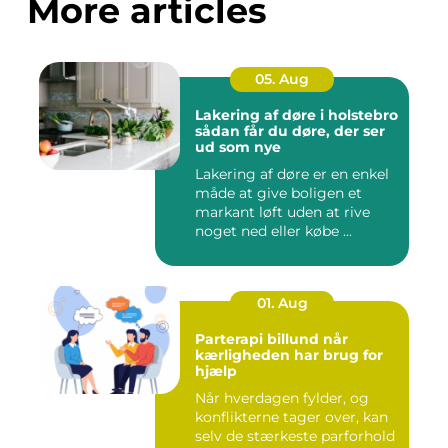
More articles
05. Aug
Lakering af døre i holstebro
sådan får du døre, der ser
ud som nye
Lakering af døre er en enkel
måde at give boligen et
markant løft uden at rive
noget ned eller købe ...
01. Aug
Parterapi billund når
kærligheden har brug for
hjælp
Når hverdagen fylder, og
konflikterne tager over, kan
selv de stærkeste parforhold