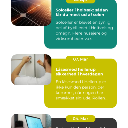
Solceller i holbæk: sådan
får du mest ud af solen
Solceller er blevet en synlig
del af bybilledet i Holbæk og
omegn. Flere husejere og
virksomheder væ...
07. Mar
Låsesmed hellerup
sikkerhed i hverdagen
En låsesmed i Hellerup er
ikke kun den person, der
kommer, når nogen har
smækket sig ude. Rollen
spæ...
04. Mar