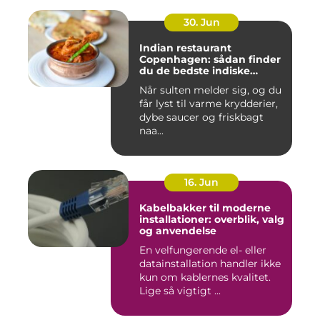
30. Jun
Indian restaurant
Copenhagen: sådan finder
du de bedste indiske
smagsoplevelser i byen
Når sulten melder sig, og du
får lyst til varme krydderier,
dybe saucer og friskbagt
naa...
16. Jun
Kabelbakker til moderne
installationer: overblik, valg
og anvendelse
En velfungerende el- eller
datainstallation handler ikke
kun om kablernes kvalitet.
Lige så vigtigt ...