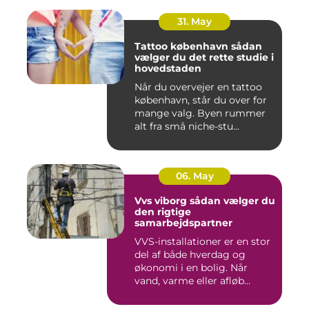
31. May
Tattoo københavn sådan
vælger du det rette studie i
hovedstaden
Når du overvejer en tattoo
københavn, står du over for
mange valg. Byen rummer
alt fra små niche-stu...
06. May
Vvs viborg sådan vælger du
den rigtige
samarbejdspartner
VVS-installationer er en stor
del af både hverdag og
økonomi i en bolig. Når
vand, varme eller afløb...