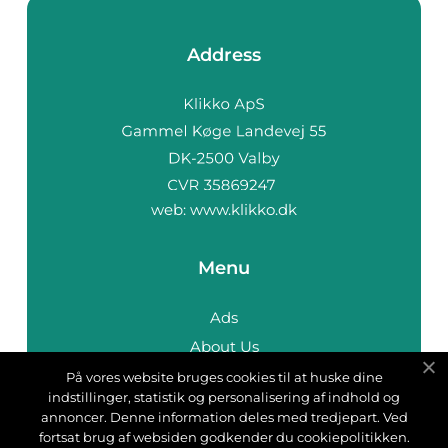
Address
web:
www.klikko.dk
Menu
Ads
About Us
Cookies
På vores website bruges cookies til at huske dine
indstillinger, statistik og personalisering af indhold og
Contact
annoncer. Denne information deles med tredjepart. Ved
Sitemap
fortsat brug af websiden godkender du cookiepolitikken.