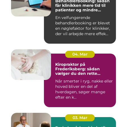
Behandlerbooking: sådan
får klinikken mere tid til
patienter og mindre
administration
En velfungerende
behandlerbooking er blevet
en nøglefaktor for klinikker,
der vil arbejde mere effek...
04. Mar
Kiropraktor på
Frederiksberg: sådan
vælger du den rette
behandling
Når smerter i ryg, nakke eller
hoved bliver en del af
hverdagen, søger mange
efter en k...
03. Mar