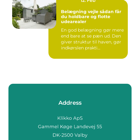
12. Feb
Belægning vejle sådan får
du holdbare og flotte
udearealer
En god belægning gør mere
end bare at se pæn ud. Den
giver struktur til haven, gør
indkørslen prakti...
Address