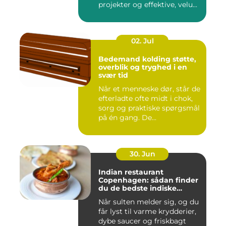
projekter og effektive, velu...
02. Jul
Bedemand kolding støtte,
overblik og tryghed i en
svær tid
Når et menneske dør, står de
efterladte ofte midt i chok,
sorg og praktiske spørgsmål
på én gang. De...
30. Jun
Indian restaurant
Copenhagen: sådan finder
du de bedste indiske
smagsoplevelser i byen
Når sulten melder sig, og du
får lyst til varme krydderier,
dybe saucer og friskbagt