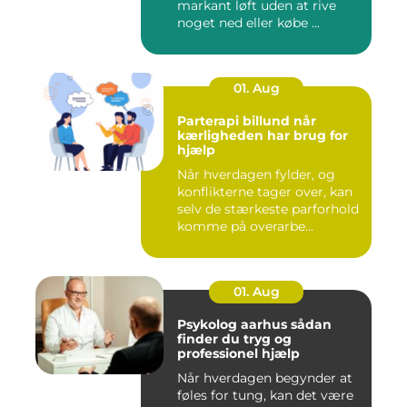
markant løft uden at rive
noget ned eller købe ...
01. Aug
Parterapi billund når
kærligheden har brug for
hjælp
Når hverdagen fylder, og
konflikterne tager over, kan
selv de stærkeste parforhold
komme på overarbe...
01. Aug
Psykolog aarhus sådan
finder du tryg og
professionel hjælp
Når hverdagen begynder at
føles for tung, kan det være