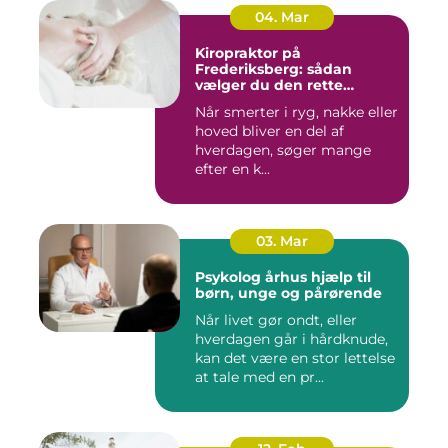
04. Mar
Kiropraktor på
Frederiksberg: sådan
vælger du den rette
behandling
Når smerter i ryg, nakke eller
hoved bliver en del af
hverdagen, søger mange
efter en k...
03. Mar
Psykolog århus hjælp til
børn, unge og pårørende
Når livet gør ondt, eller
hverdagen går i hårdknude,
kan det være en stor lettelse
at tale med en pr...