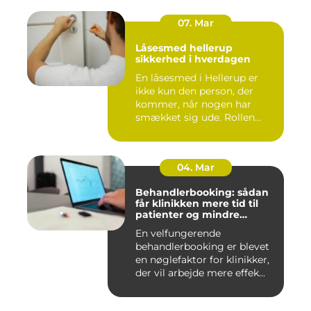
07. Mar
Låsesmed hellerup
sikkerhed i hverdagen
En låsesmed i Hellerup er
ikke kun den person, der
kommer, når nogen har
smækket sig ude. Rollen
spæ...
04. Mar
Behandlerbooking: sådan
får klinikken mere tid til
patienter og mindre
administration
En velfungerende
behandlerbooking er blevet
en nøglefaktor for klinikker,
der vil arbejde mere effek...