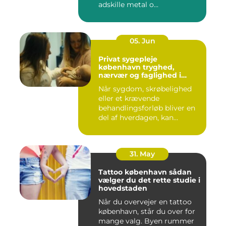
adskille metal o...
05. Jun
Privat sygepleje
københavn tryghed,
nærvær og faglighed i
hjemmet
Når sygdom, skrøbelighed
eller et krævende
behandlingsforløb bliver en
del af hverdagen, kan
oversku...
31. May
Tattoo københavn sådan
vælger du det rette studie i
hovedstaden
Når du overvejer en tattoo
københavn, står du over for
mange valg. Byen rummer