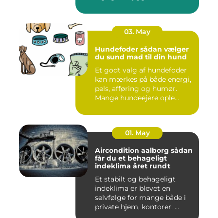
03. May
Hundefoder sådan vælger
du sund mad til din hund
Et godt valg af hundefoder
kan mærkes på både energi,
pels, afføring og humør.
Mange hundeejere ople...
01. May
Aircondition aalborg sådan
får du et behageligt
indeklima året rundt
Et stabilt og behageligt
indeklima er blevet en
selvfølge for mange både i
private hjem, kontorer, ...