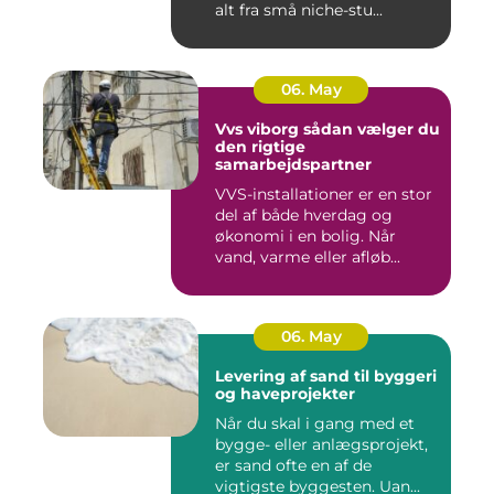
alt fra små niche-stu...
06. May
Vvs viborg sådan vælger du
den rigtige
samarbejdspartner
VVS-installationer er en stor
del af både hverdag og
økonomi i en bolig. Når
vand, varme eller afløb...
06. May
Levering af sand til byggeri
og haveprojekter
Når du skal i gang med et
bygge- eller anlægsprojekt,
er sand ofte en af de
vigtigste byggesten. Uan...