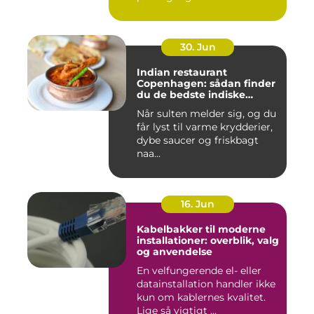
30. Jun
Indian restaurant
Copenhagen: sådan finder
du de bedste indiske
smagsoplevelser i byen
Når sulten melder sig, og du
får lyst til varme krydderier,
dybe saucer og friskbagt
naa...
16. Jun
Kabelbakker til moderne
installationer: overblik, valg
og anvendelse
En velfungerende el- eller
datainstallation handler ikke
kun om kablernes kvalitet.
Lige så vigtigt ...