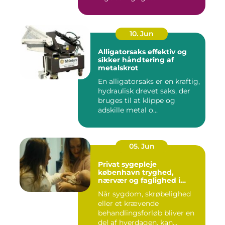
10. Jun
Alligatorsaks effektiv og
sikker håndtering af
metalskrot
En alligatorsaks er en kraftig,
hydraulisk drevet saks, der
bruges til at klippe og
adskille metal o...
05. Jun
Privat sygepleje
københavn tryghed,
nærvær og faglighed i
hjemmet
Når sygdom, skrøbelighed
eller et krævende
behandlingsforløb bliver en
del af hverdagen, kan