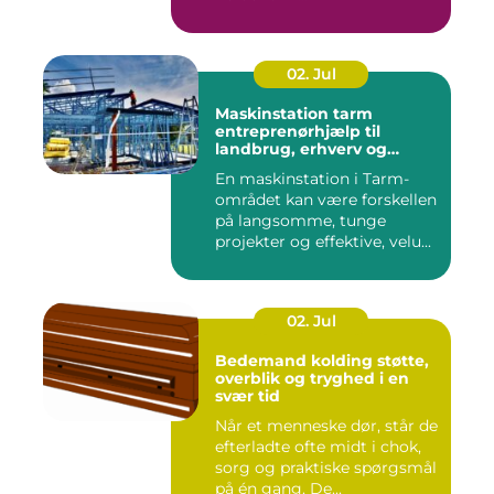
02. Jul
Maskinstation tarm
entreprenørhjælp til
landbrug, erhverv og
private
En maskinstation i Tarm-
området kan være forskellen
på langsomme, tunge
projekter og effektive, velu...
02. Jul
Bedemand kolding støtte,
overblik og tryghed i en
svær tid
Når et menneske dør, står de
efterladte ofte midt i chok,
sorg og praktiske spørgsmål
på én gang. De...