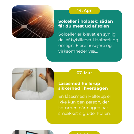
14. Apr
Solceller i holbæk: sådan
får du mest ud af solen
Solceller er blevet en synlig
del af bybilledet i Holbæk og
omegn. Flere husejere og
virksomheder væ...
07. Mar
Låsesmed hellerup
sikkerhed i hverdagen
En låsesmed i Hellerup er
ikke kun den person, der
kommer, når nogen har
smækket sig ude. Rollen
spæ...