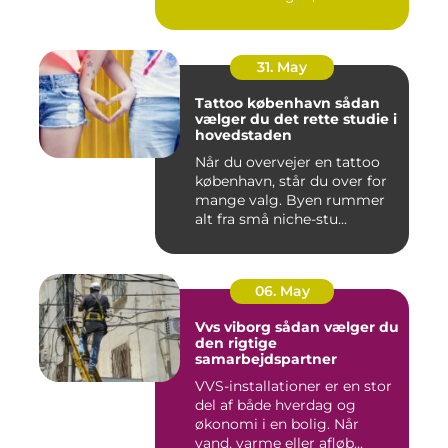
oversku...
31. May
Tattoo københavn sådan
vælger du det rette studie i
hovedstaden
Når du overvejer en tattoo
københavn, står du over for
mange valg. Byen rummer
alt fra små niche-stu...
06. May
Vvs viborg sådan vælger du
den rigtige
samarbejdspartner
VVS-installationer er en stor
del af både hverdag og
økonomi i en bolig. Når
vand, varme eller afløb...