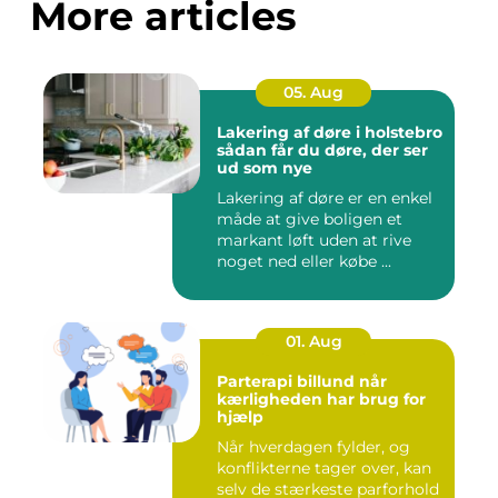
More articles
05. Aug
Lakering af døre i holstebro
sådan får du døre, der ser
ud som nye
Lakering af døre er en enkel
måde at give boligen et
markant løft uden at rive
noget ned eller købe ...
01. Aug
Parterapi billund når
kærligheden har brug for
hjælp
Når hverdagen fylder, og
konflikterne tager over, kan
selv de stærkeste parforhold