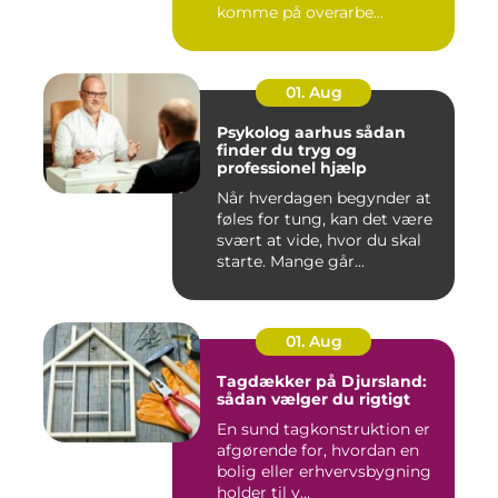
komme på overarbe...
01. Aug
Psykolog aarhus sådan
finder du tryg og
professionel hjælp
Når hverdagen begynder at
føles for tung, kan det være
svært at vide, hvor du skal
starte. Mange går...
01. Aug
Tagdækker på Djursland:
sådan vælger du rigtigt
En sund tagkonstruktion er
afgørende for, hvordan en
bolig eller erhvervsbygning
holder til v...