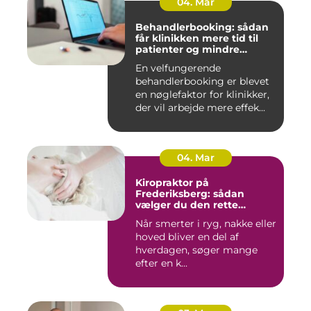
04. Mar
Behandlerbooking: sådan
får klinikken mere tid til
patienter og mindre
administration
En velfungerende
behandlerbooking er blevet
en nøglefaktor for klinikker,
der vil arbejde mere effek...
04. Mar
Kiropraktor på
Frederiksberg: sådan
vælger du den rette
behandling
Når smerter i ryg, nakke eller
hoved bliver en del af
hverdagen, søger mange
efter en k...