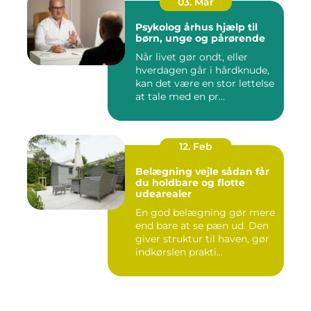
03. Mar
Psykolog århus hjælp til
børn, unge og pårørende
Når livet gør ondt, eller
hverdagen går i hårdknude,
kan det være en stor lettelse
at tale med en pr...
12. Feb
Belægning vejle sådan får
du holdbare og flotte
udearealer
En god belægning gør mere
end bare at se pæn ud. Den
giver struktur til haven, gør
indkørslen prakti...