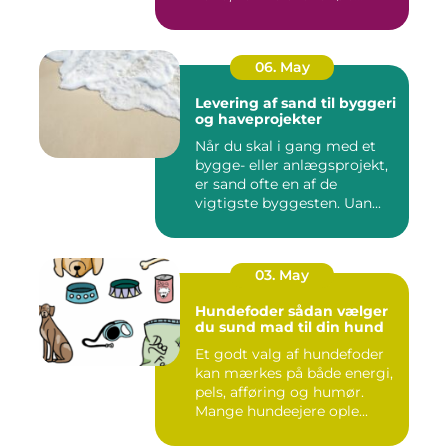
06. May
Levering af sand til byggeri
og haveprojekter
Når du skal i gang med et
bygge- eller anlægsprojekt,
er sand ofte en af de
vigtigste byggesten. Uan...
03. May
Hundefoder sådan vælger
du sund mad til din hund
Et godt valg af hundefoder
kan mærkes på både energi,
pels, afføring og humør.
Mange hundeejere ople...