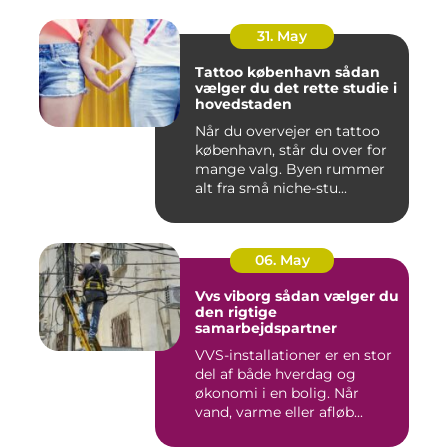
31. May
Tattoo københavn sådan
vælger du det rette studie i
hovedstaden
Når du overvejer en tattoo
københavn, står du over for
mange valg. Byen rummer
alt fra små niche-stu...
06. May
Vvs viborg sådan vælger du
den rigtige
samarbejdspartner
VVS-installationer er en stor
del af både hverdag og
økonomi i en bolig. Når
vand, varme eller afløb...