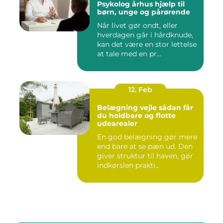
Psykolog århus hjælp til
børn, unge og pårørende
Når livet gør ondt, eller
hverdagen går i hårdknude,
kan det være en stor lettelse
at tale med en pr...
12. Feb
Belægning vejle sådan får
du holdbare og flotte
udearealer
En god belægning gør mere
end bare at se pæn ud. Den
giver struktur til haven, gør
indkørslen prakti...