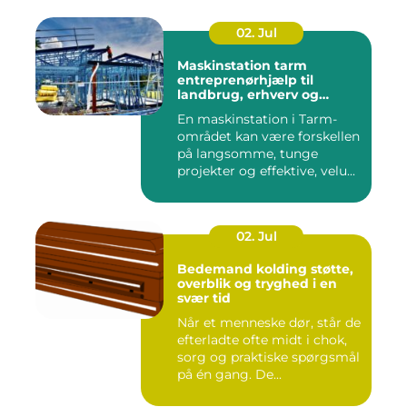
02. Jul
Maskinstation tarm
entreprenørhjælp til
landbrug, erhverv og
private
En maskinstation i Tarm-
området kan være forskellen
på langsomme, tunge
projekter og effektive, velu...
02. Jul
Bedemand kolding støtte,
overblik og tryghed i en
svær tid
Når et menneske dør, står de
efterladte ofte midt i chok,
sorg og praktiske spørgsmål
på én gang. De...