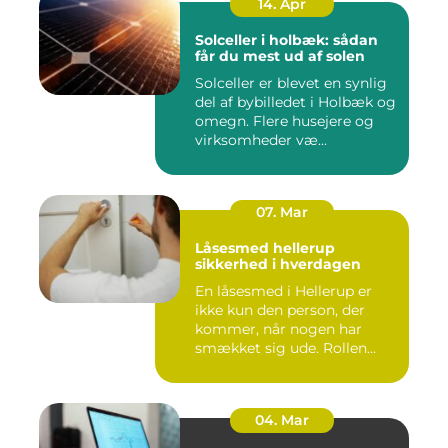
14. Apr
Solceller i holbæk: sådan
får du mest ud af solen
Solceller er blevet en synlig
del af bybilledet i Holbæk og
omegn. Flere husejere og
virksomheder væ...
07. Mar
Låsesmed hellerup
sikkerhed i hverdagen
En låsesmed i Hellerup er
ikke kun den person, der
kommer, når nogen har
smækket sig ude. Rollen
spæ...
04. Mar