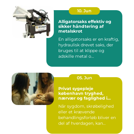
10. Jun
Alligatorsaks effektiv og
sikker håndtering af
metalskrot
En alligatorsaks er en kraftig,
hydraulisk drevet saks, der
bruges til at klippe og
adskille metal o...
05. Jun
Privat sygepleje
københavn tryghed,
nærvær og faglighed i
hjemmet
Når sygdom, skrøbelighed
eller et krævende
behandlingsforløb bliver en
del af hverdagen, kan
oversku...