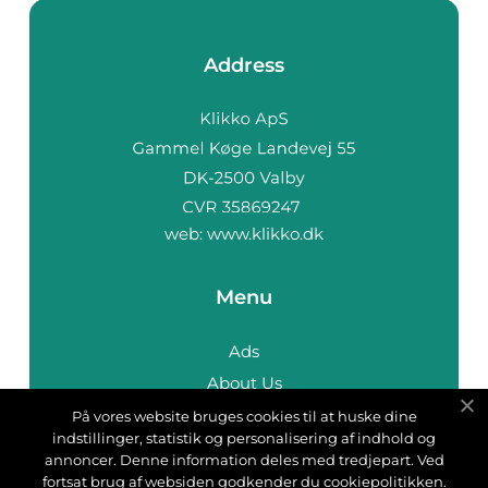
Address
web:
www.klikko.dk
Menu
Ads
About Us
Cookies
På vores website bruges cookies til at huske dine
indstillinger, statistik og personalisering af indhold og
Contact
annoncer. Denne information deles med tredjepart. Ved
Sitemap
fortsat brug af websiden godkender du cookiepolitikken.