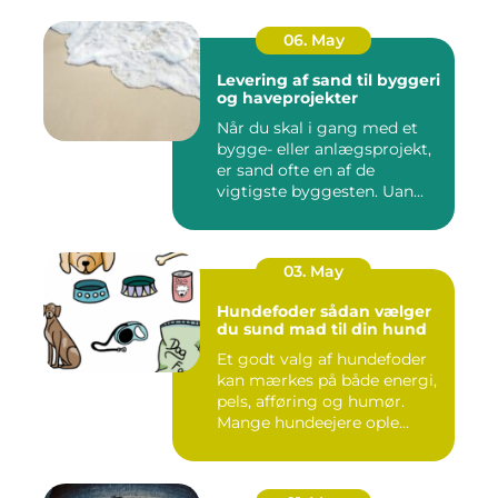
06. May
Levering af sand til byggeri
og haveprojekter
Når du skal i gang med et
bygge- eller anlægsprojekt,
er sand ofte en af de
vigtigste byggesten. Uan...
03. May
Hundefoder sådan vælger
du sund mad til din hund
Et godt valg af hundefoder
kan mærkes på både energi,
pels, afføring og humør.
Mange hundeejere ople...