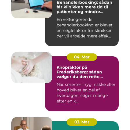
Behandlerbooking: sådan
får klinikken mere tid til
patienter og mindre
administration
En velfungerende
behandlerbooking er blevet
en nøglefaktor for klinikker,
der vil arbejde mere effek...
04. Mar
Kiropraktor på
Frederiksberg: sådan
vælger du den rette
behandling
Når smerter i ryg, nakke eller
hoved bliver en del af
hverdagen, søger mange
efter en k...
03. Mar