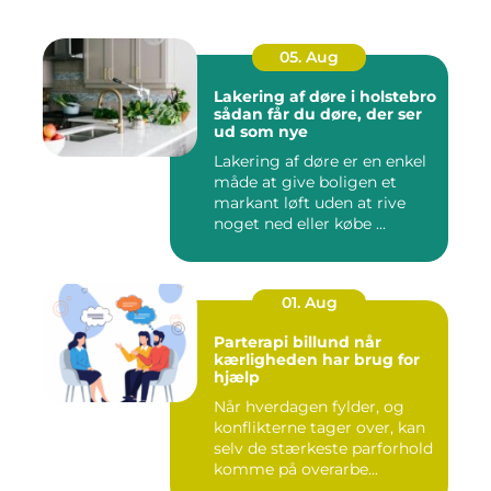
05. Aug
Lakering af døre i holstebro
sådan får du døre, der ser
ud som nye
Lakering af døre er en enkel
måde at give boligen et
markant løft uden at rive
noget ned eller købe ...
01. Aug
Parterapi billund når
kærligheden har brug for
hjælp
Når hverdagen fylder, og
konflikterne tager over, kan
selv de stærkeste parforhold
komme på overarbe...