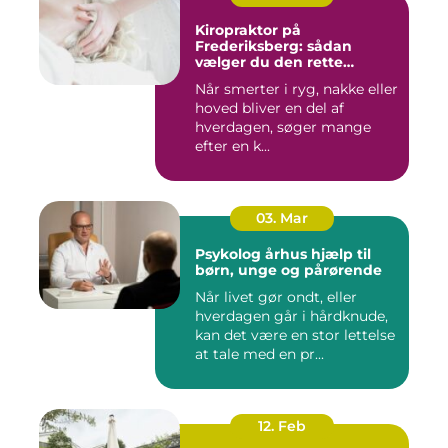
Kiropraktor på
Frederiksberg: sådan
vælger du den rette
behandling
Når smerter i ryg, nakke eller
hoved bliver en del af
hverdagen, søger mange
efter en k...
03. Mar
Psykolog århus hjælp til
børn, unge og pårørende
Når livet gør ondt, eller
hverdagen går i hårdknude,
kan det være en stor lettelse
at tale med en pr...
12. Feb