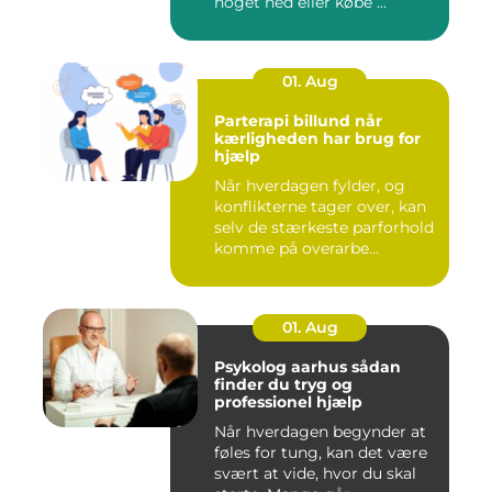
noget ned eller købe ...
01. Aug
Parterapi billund når
kærligheden har brug for
hjælp
Når hverdagen fylder, og
konflikterne tager over, kan
selv de stærkeste parforhold
komme på overarbe...
01. Aug
Psykolog aarhus sådan
finder du tryg og
professionel hjælp
Når hverdagen begynder at
føles for tung, kan det være
svært at vide, hvor du skal