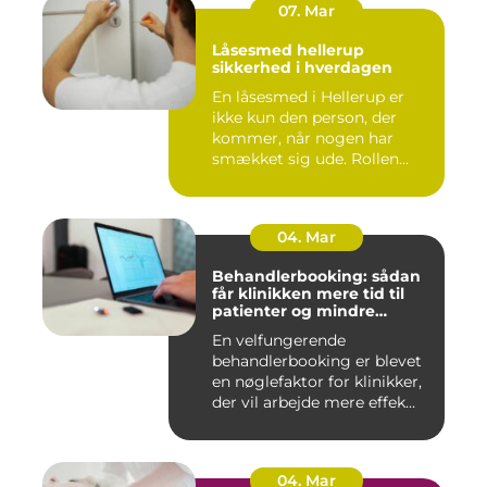
07. Mar
Låsesmed hellerup
sikkerhed i hverdagen
En låsesmed i Hellerup er
ikke kun den person, der
kommer, når nogen har
smækket sig ude. Rollen
spæ...
04. Mar
Behandlerbooking: sådan
får klinikken mere tid til
patienter og mindre
administration
En velfungerende
behandlerbooking er blevet
en nøglefaktor for klinikker,
der vil arbejde mere effek...
04. Mar