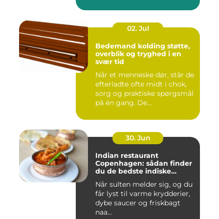
02. Jul
Bedemand kolding støtte,
overblik og tryghed i en
svær tid
Når et menneske dør, står de
efterladte ofte midt i chok,
sorg og praktiske spørgsmål
på én gang. De...
30. Jun
Indian restaurant
Copenhagen: sådan finder
du de bedste indiske
smagsoplevelser i byen
Når sulten melder sig, og du
får lyst til varme krydderier,
dybe saucer og friskbagt
naa...