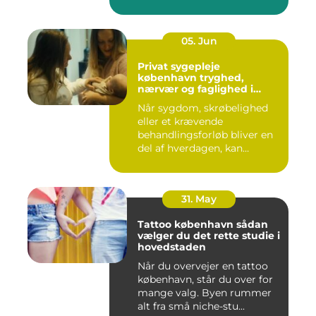
05. Jun
Privat sygepleje
københavn tryghed,
nærvær og faglighed i
hjemmet
Når sygdom, skrøbelighed
eller et krævende
behandlingsforløb bliver en
del af hverdagen, kan
oversku...
31. May
Tattoo københavn sådan
vælger du det rette studie i
hovedstaden
Når du overvejer en tattoo
københavn, står du over for
mange valg. Byen rummer
alt fra små niche-stu...