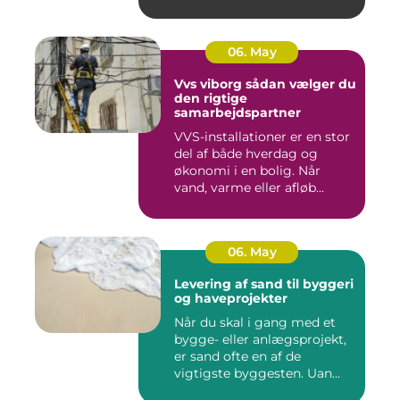
06. May
Vvs viborg sådan vælger du
den rigtige
samarbejdspartner
VVS-installationer er en stor
del af både hverdag og
økonomi i en bolig. Når
vand, varme eller afløb...
06. May
Levering af sand til byggeri
og haveprojekter
Når du skal i gang med et
bygge- eller anlægsprojekt,
er sand ofte en af de
vigtigste byggesten. Uan...