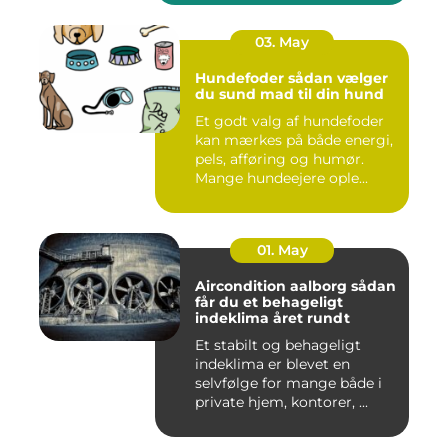
03. May
Hundefoder sådan vælger
du sund mad til din hund
Et godt valg af hundefoder
kan mærkes på både energi,
pels, afføring og humør.
Mange hundeejere ople...
01. May
Aircondition aalborg sådan
får du et behageligt
indeklima året rundt
Et stabilt og behageligt
indeklima er blevet en
selvfølge for mange både i
private hjem, kontorer, ...