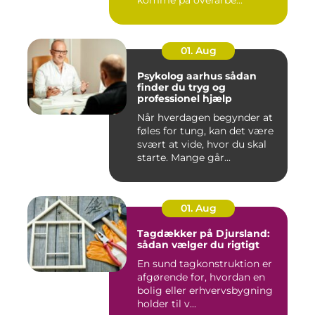
komme på overarbe...
01. Aug
Psykolog aarhus sådan
finder du tryg og
professionel hjælp
Når hverdagen begynder at
føles for tung, kan det være
svært at vide, hvor du skal
starte. Mange går...
01. Aug
Tagdækker på Djursland:
sådan vælger du rigtigt
En sund tagkonstruktion er
afgørende for, hvordan en
bolig eller erhvervsbygning
holder til v...