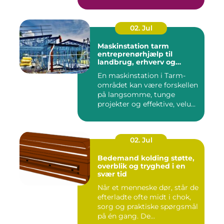
02. Jul
Maskinstation tarm
entreprenørhjælp til
landbrug, erhverv og
private
En maskinstation i Tarm-
området kan være forskellen
på langsomme, tunge
projekter og effektive, velu...
02. Jul
Bedemand kolding støtte,
overblik og tryghed i en
svær tid
Når et menneske dør, står de
efterladte ofte midt i chok,
sorg og praktiske spørgsmål
på én gang. De...