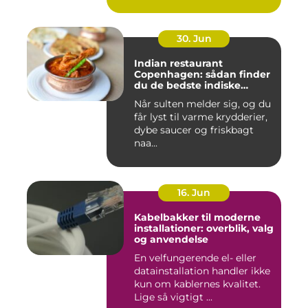
30. Jun
Indian restaurant
Copenhagen: sådan finder
du de bedste indiske
smagsoplevelser i byen
Når sulten melder sig, og du
får lyst til varme krydderier,
dybe saucer og friskbagt
naa...
16. Jun
Kabelbakker til moderne
installationer: overblik, valg
og anvendelse
En velfungerende el- eller
datainstallation handler ikke
kun om kablernes kvalitet.
Lige så vigtigt ...