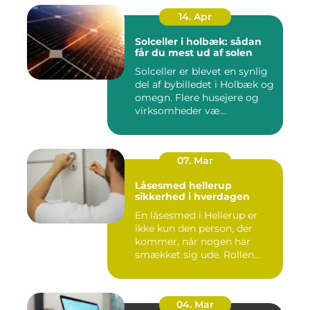
14. Apr
Solceller i holbæk: sådan
får du mest ud af solen
Solceller er blevet en synlig
del af bybilledet i Holbæk og
omegn. Flere husejere og
virksomheder væ...
07. Mar
Låsesmed hellerup
sikkerhed i hverdagen
En låsesmed i Hellerup er
ikke kun den person, der
kommer, når nogen har
smækket sig ude. Rollen
spæ...
04. Mar