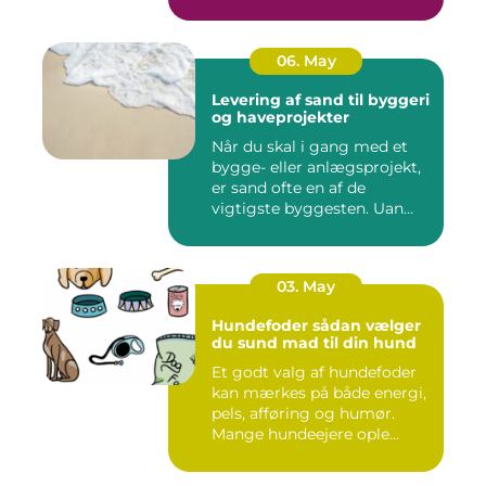
06. May
Levering af sand til byggeri
og haveprojekter
Når du skal i gang med et
bygge- eller anlægsprojekt,
er sand ofte en af de
vigtigste byggesten. Uan...
03. May
Hundefoder sådan vælger
du sund mad til din hund
Et godt valg af hundefoder
kan mærkes på både energi,
pels, afføring og humør.
Mange hundeejere ople...