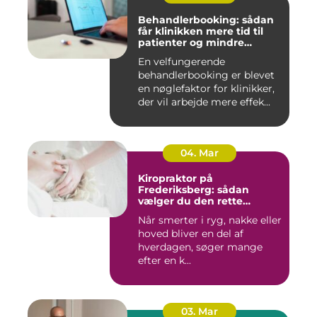
Behandlerbooking: sådan
får klinikken mere tid til
patienter og mindre
administration
En velfungerende
behandlerbooking er blevet
en nøglefaktor for klinikker,
der vil arbejde mere effek...
04. Mar
Kiropraktor på
Frederiksberg: sådan
vælger du den rette
behandling
Når smerter i ryg, nakke eller
hoved bliver en del af
hverdagen, søger mange
efter en k...
03. Mar