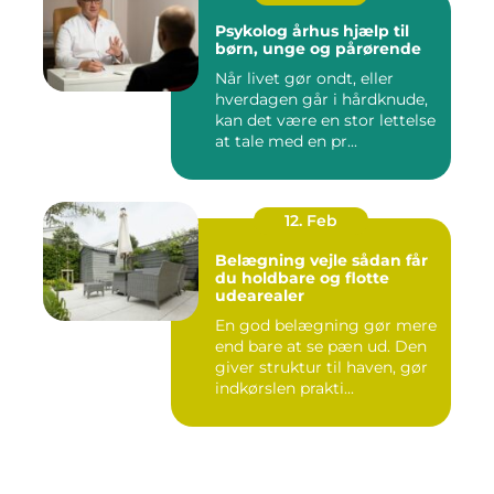
Psykolog århus hjælp til
børn, unge og pårørende
Når livet gør ondt, eller
hverdagen går i hårdknude,
kan det være en stor lettelse
at tale med en pr...
12. Feb
Belægning vejle sådan får
du holdbare og flotte
udearealer
En god belægning gør mere
end bare at se pæn ud. Den
giver struktur til haven, gør
indkørslen prakti...