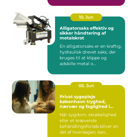
10. Jun
Alligatorsaks effektiv og
sikker håndtering af
metalskrot
En alligatorsaks er en kraftig,
hydraulisk drevet saks, der
bruges til at klippe og
adskille metal o...
05. Jun
Privat sygepleje
københavn tryghed,
nærvær og faglighed i
hjemmet
Når sygdom, skrøbelighed
eller et krævende
behandlingsforløb bliver en
del af hverdagen, kan