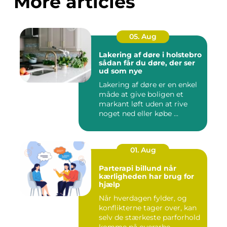
More articles
05. Aug
Lakering af døre i holstebro
sådan får du døre, der ser
ud som nye
Lakering af døre er en enkel
måde at give boligen et
markant løft uden at rive
noget ned eller købe ...
01. Aug
Parterapi billund når
kærligheden har brug for
hjælp
Når hverdagen fylder, og
konflikterne tager over, kan
selv de stærkeste parforhold