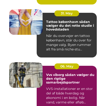
oversku...
31. May
Tattoo københavn sådan
vælger du det rette studie i
hovedstaden
Når du overvejer en tattoo
københavn, står du over for
mange valg. Byen rummer
alt fra små niche-stu...
06. May
Vvs viborg sådan vælger du
den rigtige
samarbejdspartner
VVS-installationer er en stor
del af både hverdag og
økonomi i en bolig. Når
vand, varme eller afløb...