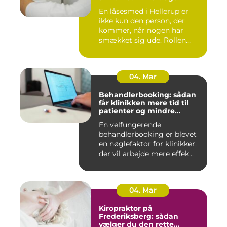
En låsesmed i Hellerup er
ikke kun den person, der
kommer, når nogen har
smækket sig ude. Rollen
spæ...
04. Mar
Behandlerbooking: sådan
får klinikken mere tid til
patienter og mindre
administration
En velfungerende
behandlerbooking er blevet
en nøglefaktor for klinikker,
der vil arbejde mere effek...
04. Mar
Kiropraktor på
Frederiksberg: sådan
vælger du den rette