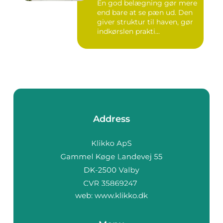
En god belægning gør mere
end bare at se pæn ud. Den
giver struktur til haven, gør
indkørslen prakti...
Address
web:
www.klikko.dk