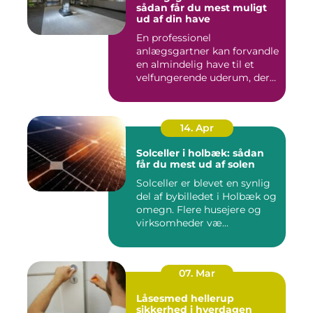
sådan får du mest muligt
ud af din have
En professionel
anlægsgartner kan forvandle
en almindelig have til et
velfungerende uderum, der
både...
14. Apr
Solceller i holbæk: sådan
får du mest ud af solen
Solceller er blevet en synlig
del af bybilledet i Holbæk og
omegn. Flere husejere og
virksomheder væ...
07. Mar
Låsesmed hellerup
sikkerhed i hverdagen