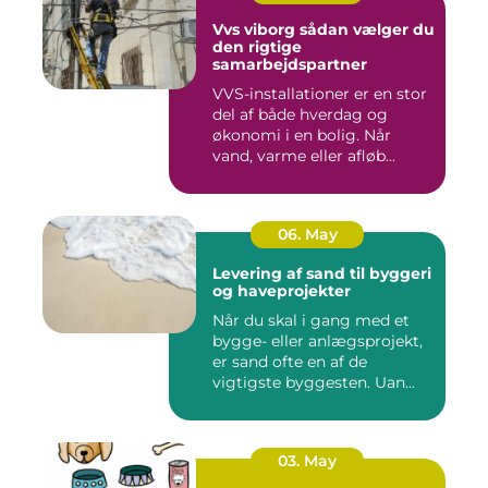
Vvs viborg sådan vælger du
den rigtige
samarbejdspartner
VVS-installationer er en stor
del af både hverdag og
økonomi i en bolig. Når
vand, varme eller afløb...
06. May
Levering af sand til byggeri
og haveprojekter
Når du skal i gang med et
bygge- eller anlægsprojekt,
er sand ofte en af de
vigtigste byggesten. Uan...
03. May