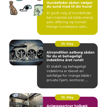
Hundefoder sådan vælger
du sund mad til din hund
Et godt valg af hundefoder
kan mærkes på både energi,
pels, afføring og humør.
Mange hundeejere ople...
01. May
Aircondition aalborg sådan
får du et behageligt
indeklima året rundt
Et stabilt og behageligt
indeklima er blevet en
selvfølge for mange både i
private hjem, kontorer, ...
01. May
Anlægsgartner holbæk