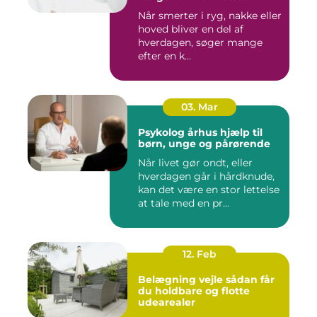
behandling
Når smerter i ryg, nakke eller
hoved bliver en del af
hverdagen, søger mange
efter en k...
03. Mar
Psykolog århus hjælp til
børn, unge og pårørende
Når livet gør ondt, eller
hverdagen går i hårdknude,
kan det være en stor lettelse
at tale med en pr...
12. Feb
Belægning vejle sådan får
du holdbare og flotte
udearealer