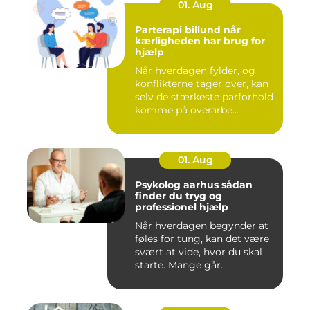
01. Aug
Parterapi billund når
kærligheden har brug for
hjælp
Når hverdagen fylder, og
konflikterne tager over, kan
selv de stærkeste parforhold
komme på overarbe...
01. Aug
Psykolog aarhus sådan
finder du tryg og
professionel hjælp
Når hverdagen begynder at
føles for tung, kan det være
svært at vide, hvor du skal
starte. Mange går...