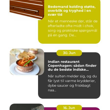
Bedemand kolding støtte,
overblik og tryghed i en
svær tid
Når et menneske dør, står de
efterladte ofte midt i chok,
sorg og praktiske spørgsmål
på én gang. De...
30. Jun
Indian restaurant
Copenhagen: sådan finder
du de bedste indiske
smagsoplevelser i byen
Når sulten melder sig, og du
får lyst til varme krydderier,
dybe saucer og friskbagt
naa...
16. Jun