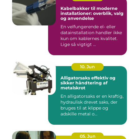
Kabelbakker til moderne
installationer: overblik, valg
og anvendelse
En velfungerende el- eller
datainstallation handler ikke
kun om kablernes kvalitet.
Lige så vigtigt ...
10. Jun
Alligatorsaks effektiv og
sikker håndtering af
metalskrot
En alligatorsaks er en kraftig,
hydraulisk drevet saks, der
bruges til at klippe og
adskille metal o...
05. Jun