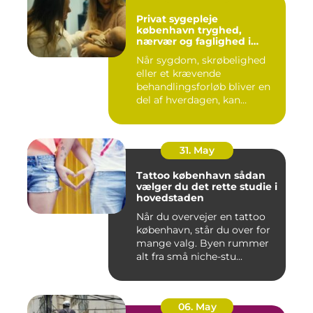
Privat sygepleje
københavn tryghed,
nærvær og faglighed i
hjemmet
Når sygdom, skrøbelighed
eller et krævende
behandlingsforløb bliver en
del af hverdagen, kan
oversku...
31. May
Tattoo københavn sådan
vælger du det rette studie i
hovedstaden
Når du overvejer en tattoo
københavn, står du over for
mange valg. Byen rummer
alt fra små niche-stu...
06. May