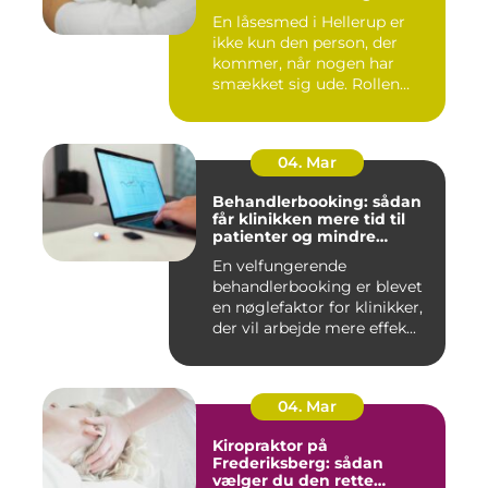
En låsesmed i Hellerup er
ikke kun den person, der
kommer, når nogen har
smækket sig ude. Rollen
spæ...
04. Mar
Behandlerbooking: sådan
får klinikken mere tid til
patienter og mindre
administration
En velfungerende
behandlerbooking er blevet
en nøglefaktor for klinikker,
der vil arbejde mere effek...
04. Mar
Kiropraktor på
Frederiksberg: sådan
vælger du den rette