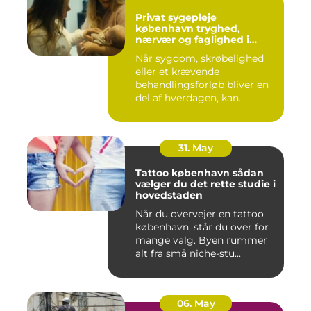
Privat sygepleje
københavn tryghed,
nærvær og faglighed i
hjemmet
Når sygdom, skrøbelighed
eller et krævende
behandlingsforløb bliver en
del af hverdagen, kan
oversku...
31. May
Tattoo københavn sådan
vælger du det rette studie i
hovedstaden
Når du overvejer en tattoo
københavn, står du over for
mange valg. Byen rummer
alt fra små niche-stu...
06. May