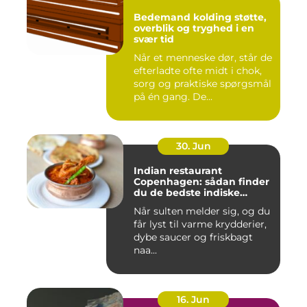
Bedemand kolding støtte,
overblik og tryghed i en
svær tid
Når et menneske dør, står de
efterladte ofte midt i chok,
sorg og praktiske spørgsmål
på én gang. De...
30. Jun
Indian restaurant
Copenhagen: sådan finder
du de bedste indiske
smagsoplevelser i byen
Når sulten melder sig, og du
får lyst til varme krydderier,
dybe saucer og friskbagt
naa...
16. Jun