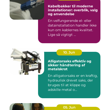
Kabelbakker til moderne
installationer: overblik, valg
og anvendelse
En velfungerende el- eller
datainstallation handler ikke
kun om kablernes kvalitet.
Lige så vigtigt ...
10. Jun
Alligatorsaks effektiv og
sikker håndtering af
metalskrot
En alligatorsaks er en kraftig,
hydraulisk drevet saks, der
bruges til at klippe og
adskille metal o...
05. Jun