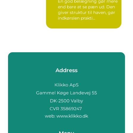
En god belægning gør mere
end bare at se pæn ud. Den
giver struktur til haven, gør
indkørslen prakti...
Address
web:
www.klikko.dk