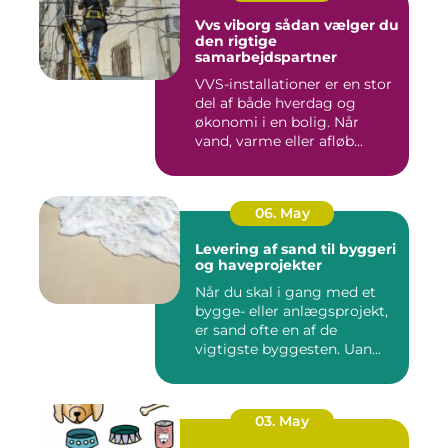
Vvs viborg sådan vælger du
den rigtige
samarbejdspartner
VVS-installationer er en stor
del af både hverdag og
økonomi i en bolig. Når
vand, varme eller afløb...
06. May
Levering af sand til byggeri
og haveprojekter
Når du skal i gang med et
bygge- eller anlægsprojekt,
er sand ofte en af de
vigtigste byggesten. Uan...
03. May