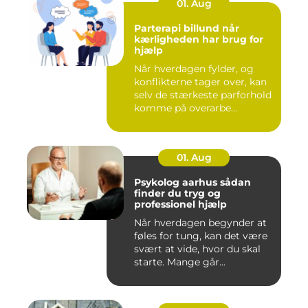
01. Aug
Parterapi billund når
kærligheden har brug for
hjælp
Når hverdagen fylder, og
konflikterne tager over, kan
selv de stærkeste parforhold
komme på overarbe...
01. Aug
Psykolog aarhus sådan
finder du tryg og
professionel hjælp
Når hverdagen begynder at
føles for tung, kan det være
svært at vide, hvor du skal
starte. Mange går...