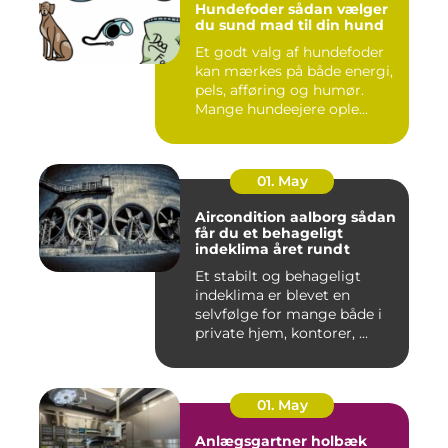
Hundefoder sådan vælger
du sund mad til din hund
Et godt valg af hundefoder
kan mærkes på både energi,
pels, afføring og humør.
Mange hundeejere ople...
01. May
Aircondition aalborg sådan
får du et behageligt
indeklima året rundt
Et stabilt og behageligt
indeklima er blevet en
selvfølge for mange både i
private hjem, kontorer, ...
01. May
Anlægsgartner holbæk