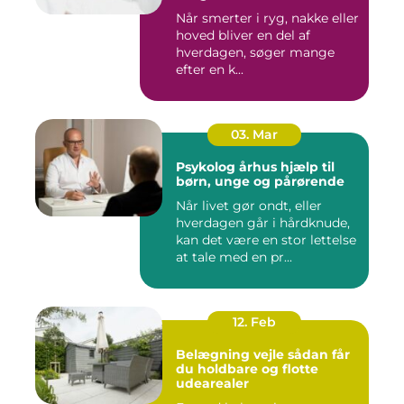
behandling
Når smerter i ryg, nakke eller
hoved bliver en del af
hverdagen, søger mange
efter en k...
03. Mar
Psykolog århus hjælp til
børn, unge og pårørende
Når livet gør ondt, eller
hverdagen går i hårdknude,
kan det være en stor lettelse
at tale med en pr...
12. Feb
Belægning vejle sådan får
du holdbare og flotte
udearealer