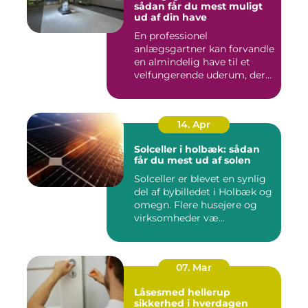
sådan får du mest muligt
ud af din have
En professionel
anlægsgartner kan forvandle
en almindelig have til et
velfungerende uderum, der
både...
14. Apr
Solceller i holbæk: sådan
får du mest ud af solen
Solceller er blevet en synlig
del af bybilledet i Holbæk og
omegn. Flere husejere og
virksomheder væ...
07. Mar
Låsesmed hellerup
sikkerhed i hverdagen