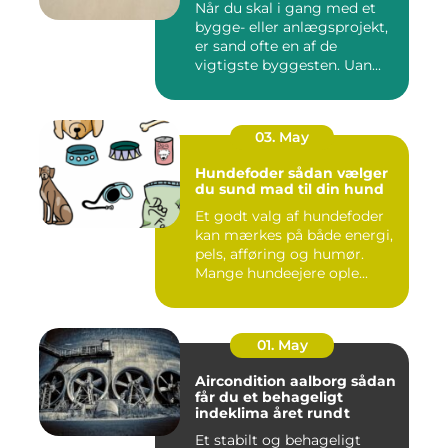
Når du skal i gang med et
bygge- eller anlægsprojekt,
er sand ofte en af de
vigtigste byggesten. Uan...
03. May
Hundefoder sådan vælger
du sund mad til din hund
Et godt valg af hundefoder
kan mærkes på både energi,
pels, afføring og humør.
Mange hundeejere ople...
01. May
Aircondition aalborg sådan
får du et behageligt
indeklima året rundt
Et stabilt og behageligt