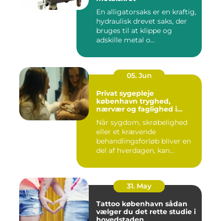
En alligatorsaks er en kraftig,
hydraulisk drevet saks, der
bruges til at klippe og
adskille metal o...
05. Jun
Privat sygepleje
københavn tryghed,
nærvær og faglighed i
hjemmet
Når sygdom, skrøbelighed
eller et krævende
behandlingsforløb bliver en
del af hverdagen, kan
oversku...
31. May
Tattoo københavn sådan
vælger du det rette studie i
hovedstaden