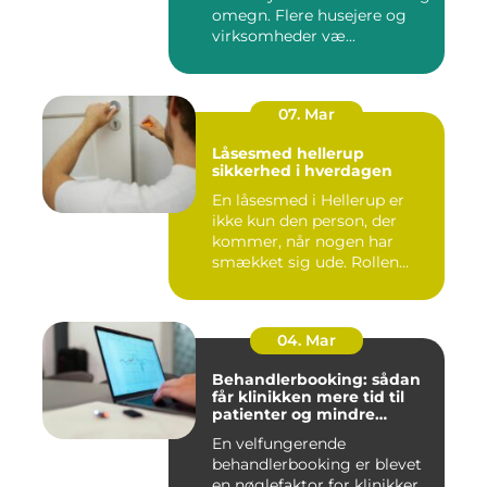
omegn. Flere husejere og
virksomheder væ...
07. Mar
Låsesmed hellerup
sikkerhed i hverdagen
En låsesmed i Hellerup er
ikke kun den person, der
kommer, når nogen har
smækket sig ude. Rollen
spæ...
04. Mar
Behandlerbooking: sådan
får klinikken mere tid til
patienter og mindre
administration
En velfungerende
behandlerbooking er blevet
en nøglefaktor for klinikker,