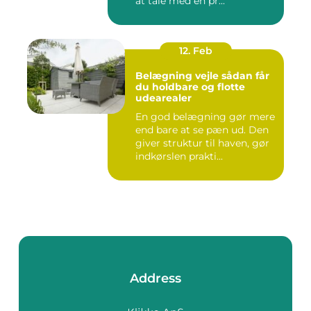
at tale med en pr...
12. Feb
Belægning vejle sådan får
du holdbare og flotte
udearealer
En god belægning gør mere
end bare at se pæn ud. Den
giver struktur til haven, gør
indkørslen prakti...
Address