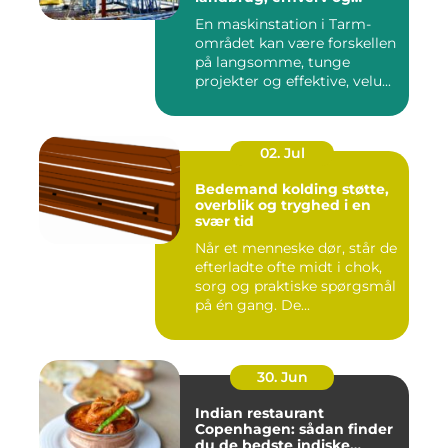
private
En maskinstation i Tarm-
området kan være forskellen
på langsomme, tunge
projekter og effektive, velu...
02. Jul
Bedemand kolding støtte,
overblik og tryghed i en
svær tid
Når et menneske dør, står de
efterladte ofte midt i chok,
sorg og praktiske spørgsmål
på én gang. De...
30. Jun
Indian restaurant
Copenhagen: sådan finder
du de bedste indiske