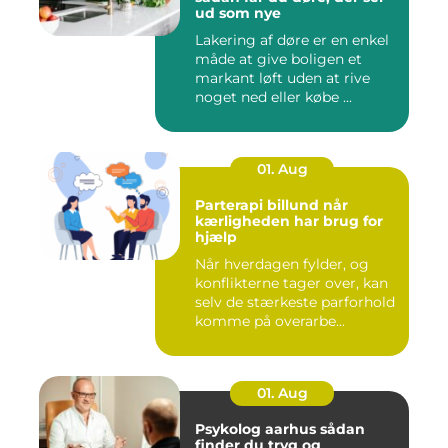
ud som nye
Lakering af døre er en enkel
måde at give boligen et
markant løft uden at rive
noget ned eller købe ...
01. Aug
Parterapi billund når
kærligheden har brug for
hjælp
Når hverdagen fylder, og
konflikterne tager over, kan
selv de stærkeste parforhold
komme på overarbe...
01. Aug
Psykolog aarhus sådan
finder du tryg og