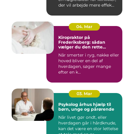
der vil arbejde mere effek...
04. Mar
Kiropraktor på
Frederiksberg: sådan
vælger du den rette
behandling
Når smerter i ryg, nakke eller
hoved bliver en del af
hverdagen, søger mange
efter en k...
03. Mar
Psykolog århus hjælp til
børn, unge og pårørende
Når livet gør ondt, eller
hverdagen går i hårdknude,
kan det være en stor lettelse