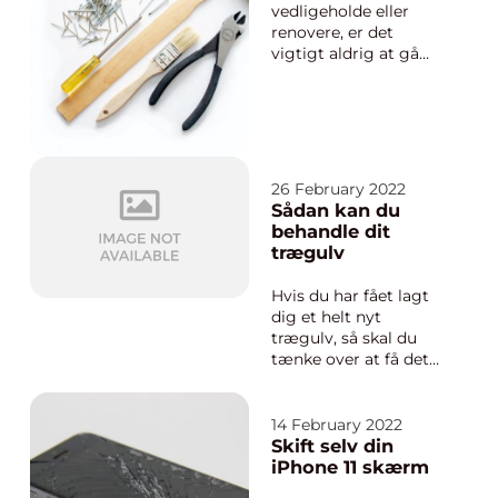
vedligeholde eller
renovere, er det
vigtigt aldrig at gå
ned på sit udstyr.
Værktøj er
altafgørende for at
arbejdet er mere
effektivt og let at gå
til. Som håndværker
26 February 2022
eller privatperson bør
Sådan kan du
du derfor se på, hvad
behandle dit
du skal bruge af ud...
trægulv
Hvis du har fået lagt
dig et helt nyt
trægulv, så skal du
tænke over at få det
behandlet. Når du
behandler dit trægulv,
så beskytter du det
14 February 2022
mod slid og snavs.
Skift selv din
Der findes forskellige
iPhone 11 skærm
måder at behan...