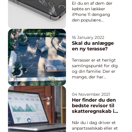
Er du en af dem der
købte en lækker
iPhone 11 dengang
den populære
smartphone blev
lanceret? Så er du
sikkert stadig glad for
16 January 2022
den. Og det med god
Skal du anlægge
grund. IPhone 11
en ny terasse?
repræsenterer nemlig
alt hvad er er top of
Terrasser er et herligt
the line inde...
samlingspunkt for dig
og din familie. Der er
mange, der har
terrasser i deres haver,
så de kan nyde af
udsigten, som de har
04 November 2021
eller bare sætte pris
Her finder du den
på det gode vejr. Hvis
bedste revisor til
du gerne vil bygge
skatteregnskab i
din egen nye terrasse,
Esbjerg
så er der nogle...
Når du i dag driver et
anpartsselskab eller et