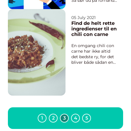
Så bør du på forhånd
udse dig den rette
rådgiver i forbindelse
hermed. Og her bør
05 July 2021
du vælge en dygtig,
Find de helt rette
veluddannet
ingredienser til en
boligadvokat. Hvorfor
chili con carne
benytte en
boligadvokat? Måske
En omgang chili con
tænker du at den fli...
carne har ikke altid
det bedste ry, for det
bliver både sådan en
ret, som børn og
unge forsøger sig
med i første forsøg
med at lave mad, og
så bliver resultatet
derefter, som de
voksne skal spise
“med glæde”. Man
skal ...
1
2
3
4
5