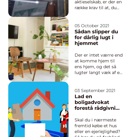
aktieselskab, er der en
række krav til at, du
indberette skat og
moms. Herudover
skal du hvert år lave
05 October 2021
et skatteregnskab og
Sådan slipper du
årsregnskab for
for dårlig lugt i
virksomheden, som
hjemmet
skal være tilgængelig
for alle. Her er det vi...
Der er intet værre end
at komme hjem til
ens hjem, og det så
lugter langt væk af et
eller andet, man ikke
kan sætte en finger
på. Men denne følelse
03 September 2021
kan man være
Lad en
foruden, hvis man gør
boligadvokat
noget forarbejde, og
forestå rådgivning
modarbejder
i forbindelse med
muligheden for lugt i
køb af bolig
Skal du i nærmeste
hjemmet. Læs...
fremtid købe et hus
eller en ejerlejlighed?