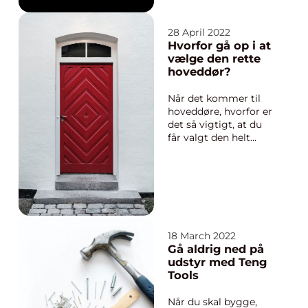
ude at fiske med en
ven, fordi man skal
have noget at spise
28 April 2022
sammen aften eller
Hvorfor gå op i at
senere, eller fordi man
vælge den rette
konkurrerer i det på
hoveddør?
højere eller lavere
plan. Men det skal jo
Når det kommer til
også s...
hoveddøre, hvorfor er
det så vigtigt, at du
får valgt den helt
rette? Det kommer vi
omkring i denne
artikel. Det kan være
relevant for dig, som
måske er i gang med
en renovering og
derfor vil have en ny
18 March 2022
hoveddør. Det kan
Gå aldrig ned på
naturligvi...
udstyr med Teng
Tools
Når du skal bygge,