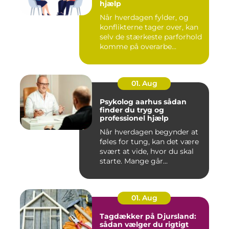
hjælp
Når hverdagen fylder, og
konflikterne tager over, kan
selv de stærkeste parforhold
komme på overarbe...
01. Aug
Psykolog aarhus sådan
finder du tryg og
professionel hjælp
Når hverdagen begynder at
føles for tung, kan det være
svært at vide, hvor du skal
starte. Mange går...
01. Aug
Tagdækker på Djursland:
sådan vælger du rigtigt