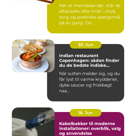
Når et menneske dør, står de
efterladte ofte midt i chok,
sorg og praktiske spørgsmål
på én gang. De...
30. Jun
Indian restaurant
Copenhagen: sådan finder
du de bedste indiske
smagsoplevelser i byen
Når sulten melder sig, og du
får lyst til varme krydderier,
dybe saucer og friskbagt
naa...
16. Jun
Kabelbakker til moderne
installationer: overblik, valg
og anvendelse