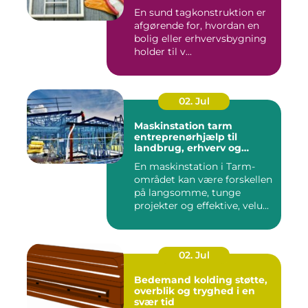
En sund tagkonstruktion er
afgørende for, hvordan en
bolig eller erhvervsbygning
holder til v...
02. Jul
Maskinstation tarm
entreprenørhjælp til
landbrug, erhverv og
private
En maskinstation i Tarm-
området kan være forskellen
på langsomme, tunge
projekter og effektive, velu...
02. Jul
Bedemand kolding støtte,
overblik og tryghed i en
svær tid