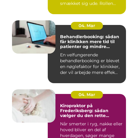
smækket sig ude. Rollen
spæ...
04. Mar
Behandlerbooking: sådan
får klinikken mere tid til
patienter og mindre
administration
En velfungerende
behandlerbooking er blevet
en nøglefaktor for klinikker,
der vil arbejde mere effek...
04. Mar
Kiropraktor på
Frederiksberg: sådan
vælger du den rette
behandling
Når smerter i ryg, nakke eller
hoved bliver en del af
hverdagen, søger mange