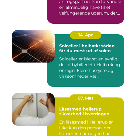
anlægsgartner kan forvandle
en almindelig have til et
velfungerende uderum, der
både...
14. Apr
Solceller i holbæk: sådan
får du mest ud af solen
Solceller er blevet en synlig
del af bybilledet i Holbæk og
omegn. Flere husejere og
virksomheder væ...
07. Mar
Låsesmed hellerup
sikkerhed i hverdagen
En låsesmed i Hellerup er
ikke kun den person, der
kommer, når nogen har