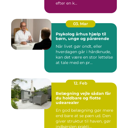
efter en k...
03. Mar
Psykolog århus hjælp til
børn, unge og pårørende
Når livet gør ondt, eller
hverdagen går i hårdknude,
kan det være en stor lettelse
at tale med en pr...
12. Feb
Belægning vejle sådan får
du holdbare og flotte
udearealer
En god belægning gør mere
end bare at se pæn ud. Den
giver struktur til haven, gør
indkørslen prakti...