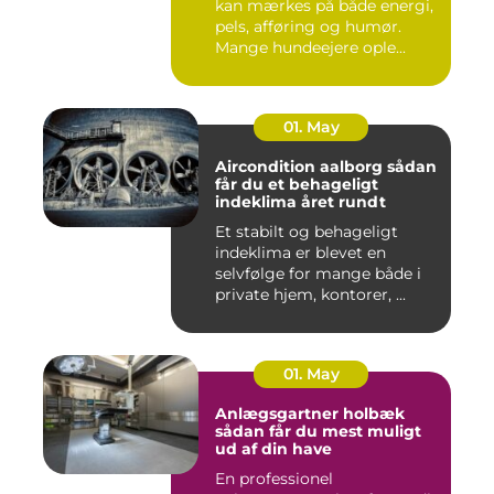
kan mærkes på både energi,
pels, afføring og humør.
Mange hundeejere ople...
01. May
Aircondition aalborg sådan
får du et behageligt
indeklima året rundt
Et stabilt og behageligt
indeklima er blevet en
selvfølge for mange både i
private hjem, kontorer, ...
01. May
Anlægsgartner holbæk
sådan får du mest muligt
ud af din have
En professionel