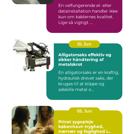
En velfungerende el- eller
datainstallation handler ikke
kun om kablernes kvalitet.
Lige så vigtigt ...
10. Jun
Alligatorsaks effektiv og
sikker håndtering af
metalskrot
En alligatorsaks er en kraftig,
hydraulisk drevet saks, der
bruges til at klippe og
adskille metal o...
05. Jun
Privat sygepleje
københavn tryghed,
nærvær og faglighed i