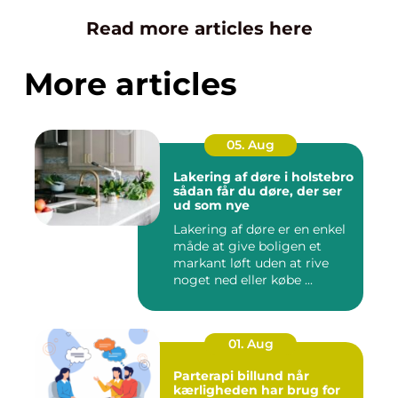
Read more articles here
More articles
05. Aug
Lakering af døre i holstebro
sådan får du døre, der ser
ud som nye
Lakering af døre er en enkel
måde at give boligen et
markant løft uden at rive
noget ned eller købe ...
01. Aug
Parterapi billund når
kærligheden har brug for