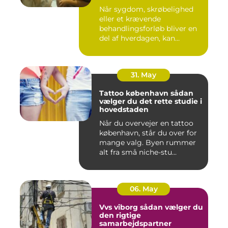
hjemmet
Når sygdom, skrøbelighed
eller et krævende
behandlingsforløb bliver en
del af hverdagen, kan
oversku...
31. May
Tattoo københavn sådan
vælger du det rette studie i
hovedstaden
Når du overvejer en tattoo
københavn, står du over for
mange valg. Byen rummer
alt fra små niche-stu...
06. May
Vvs viborg sådan vælger du
den rigtige
samarbejdspartner