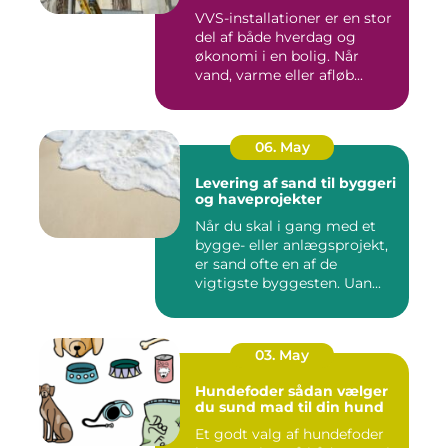
VVS-installationer er en stor
del af både hverdag og
økonomi i en bolig. Når
vand, varme eller afløb...
06. May
Levering af sand til byggeri
og haveprojekter
Når du skal i gang med et
bygge- eller anlægsprojekt,
er sand ofte en af de
vigtigste byggesten. Uan...
03. May
Hundefoder sådan vælger
du sund mad til din hund
Et godt valg af hundefoder