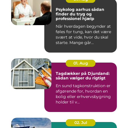
Psykolog aarhus sådan
finder du tryg og
professionel hjælp
Når hverdagen begynder at
føles for tung, kan det være
svært at vide, hvor du skal
starte. Mange går...
01. Aug
Tagdækker på Djursland:
sådan vælger du rigtigt
En sund tagkonstruktion er
afgørende for, hvordan en
bolig eller erhvervsbygning
holder til v...
02. Jul