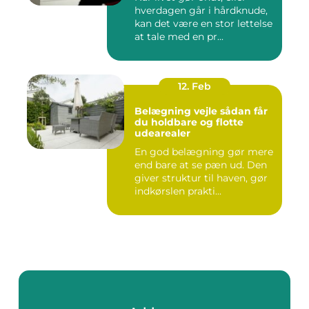
hverdagen går i hårdknude,
kan det være en stor lettelse
at tale med en pr...
12. Feb
Belægning vejle sådan får
du holdbare og flotte
udearealer
En god belægning gør mere
end bare at se pæn ud. Den
giver struktur til haven, gør
indkørslen prakti...