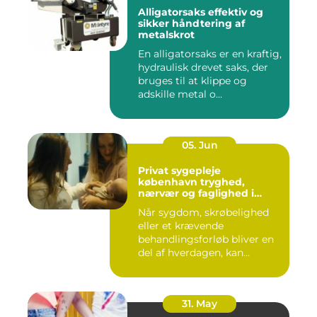
Alligatorsaks effektiv og
sikker håndtering af
metalskrot
En alligatorsaks er en kraftig,
hydraulisk drevet saks, der
bruges til at klippe og
adskille metal o...
05. Jun
Privat sygepleje
københavn tryghed,
nærvær og faglighed i
hjemmet
Når sygdom, skrøbelighed
eller et krævende
behandlingsforløb bliver en
del af hverdagen, kan
oversku...
31. May