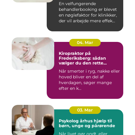
administration
En velfungerende
behandlerbooking er blevet
en nøglefaktor for klinikker,
der vil arbejde mere effek...
04. Mar
Kiropraktor på
Frederiksberg: sådan
vælger du den rette
behandling
Når smerter i ryg, nakke eller
hoved bliver en del af
hverdagen, søger mange
efter en k...
03. Mar
Psykolog århus hjælp til
børn, unge og pårørende
Når livet gør ondt, eller