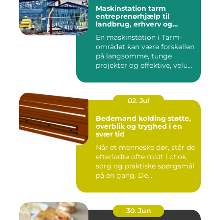
Maskinstation tarm
entreprenørhjælp til
landbrug, erhverv og
private
En maskinstation i Tarm-
området kan være forskellen
på langsomme, tunge
projekter og effektive, velu...
02. Jul
Bedemand kolding støtte,
overblik og tryghed i en
svær tid
Når et menneske dør, står de
efterladte ofte midt i chok,
sorg og praktiske spørgsmål
på én gang. De...
30. Jun