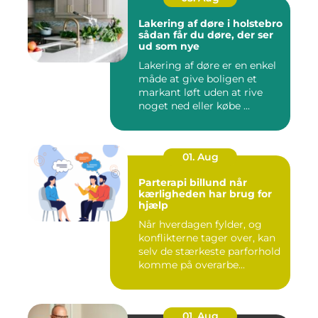
Lakering af døre i holstebro
sådan får du døre, der ser
ud som nye
Lakering af døre er en enkel
måde at give boligen et
markant løft uden at rive
noget ned eller købe ...
01. Aug
Parterapi billund når
kærligheden har brug for
hjælp
Når hverdagen fylder, og
konflikterne tager over, kan
selv de stærkeste parforhold
komme på overarbe...
01. Aug