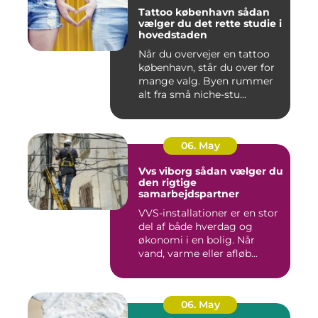
Tattoo københavn sådan
vælger du det rette studie i
hovedstaden
Når du overvejer en tattoo
københavn, står du over for
mange valg. Byen rummer
alt fra små niche-stu...
06. May
Vvs viborg sådan vælger du
den rigtige
samarbejdspartner
VVS-installationer er en stor
del af både hverdag og
økonomi i en bolig. Når
vand, varme eller afløb...
06. May