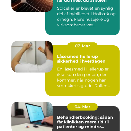
får du mest ud af solen
Solceller er blevet en synlig
del af bybilledet i Holbæk og
omegn. Flere husejere og
virksomheder væ...
07. Mar
Låsesmed hellerup
sikkerhed i hverdagen
En låsesmed i Hellerup er
ikke kun den person, der
kommer, når nogen har
smækket sig ude. Rollen
spæ...
04. Mar
Behandlerbooking: sådan
får klinikken mere tid til
patienter og mindre