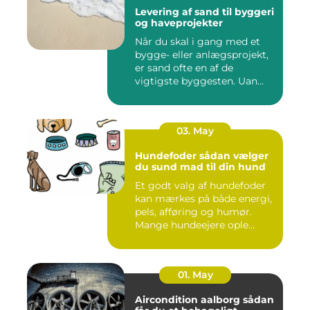
Levering af sand til byggeri
og haveprojekter
Når du skal i gang med et
bygge- eller anlægsprojekt,
er sand ofte en af de
vigtigste byggesten. Uan...
03. May
Hundefoder sådan vælger
du sund mad til din hund
Et godt valg af hundefoder
kan mærkes på både energi,
pels, afføring og humør.
Mange hundeejere ople...
01. May
Aircondition aalborg sådan