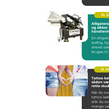
friskbagt n
10. 
Alligatorsaks ef
og sikker
håndterin
metalskro
En alligat
kraftig, hy
drevet sak
bruges til
adskille me
31. 
Tattoo k
sådan væ
rette stud
hovedsta
Når du ov
tattoo kø
står du ov
mange val