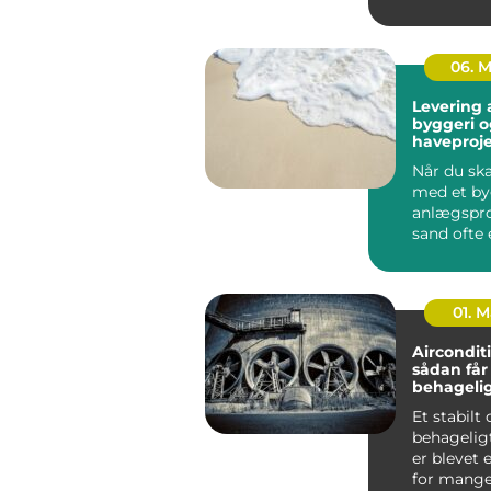
rummer al
niche-stu..
06. 
Levering a
byggeri o
haveproje
Når du ska
med et by
anlægspro
sand ofte 
vigtigste
Uan...
01. 
Aircondit
sådan får
behageli
indeklima
Et stabilt
behagelig
er blevet 
for mange både