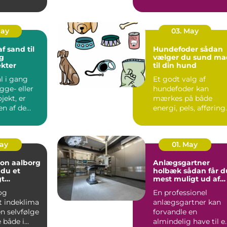
t fra små
varme eller afløb...
.
May
03. May
f sand til
Hundefoder sådan
g
vælger du sund ma
kter
til din hund
l i gang
Et godt valg af
gge- eller
hundefoder kan
jekt, er
mærkes på både
en af de
energi, pels, afføring
 byggesten.
og humør. Mange
hundeejere ople...
May
01. May
ion aalborg
Anlægsgartner
 du et
holbæk sådan får du
gt
mest muligt ud af
 året rundt
din have
 og
En professionel
t indeklima
anlægsgartner kan
en selvfølge
forvandle en
 i
almindelig have til e