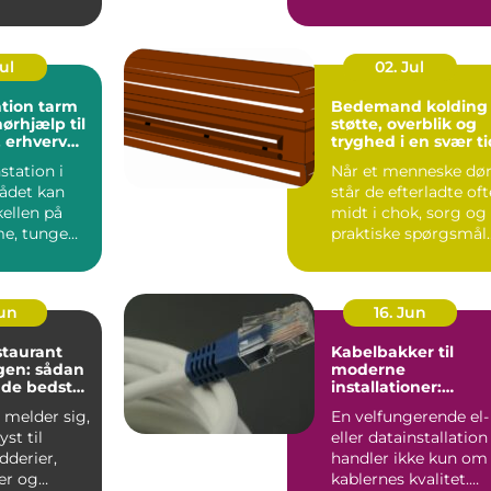
e. Mange
erhvervsbygning
holder til v...
Jul
02. Jul
tion tarm
Bedemand kolding
ørhjælp til
støtte, overblik og
 erhverv
tryghed i en svær ti
e
station i
Når et menneske dør
ådet kan
står de efterladte oft
ellen på
midt i chok, sorg og
e, tunge
praktiske spørgsmål
og effektive,
på én gang. De...
Jun
16. Jun
staurant
Kabelbakker til
en: sådan
moderne
 de bedste
installationer:
overblik, valg og
 melder sig,
En velfungerende el-
velser i
anvendelse
yst til
eller datainstallation
dderier,
handler ikke kun om
er og
kablernes kvalitet.