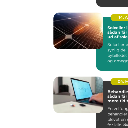
private hj
kontorer, ..
14. 
Solceller 
sådan får
ud af sol
Solceller 
synlig del 
bybilledet
og omegn.
husejere 
virksomhe
04. 
Behandle
sådan får
mere tid t
og mindr
En velfun
administr
behandler
blevet en 
for klinikk