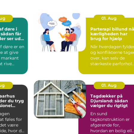
Aug
01. Aug
f døre i
Parterapi billund når
r
kærligheden har
der ser ud
brug for hjælp
f døre er en
Når hverdagen fylder
e at give
og konflikterne tage
t markant
over, kan selv de
t rive
stærkeste parforhol
eller købe
komme på overarbe..
Aug
01. Aug
 aarhus
Tagdækker på
der du tryg
Djursland: sådan
sionel
vælger du rigtigt
agen
En sund
t føles for
tagkonstruktion er
 det være
afgørende for,
ide, hvor du
hvordan en bolig ell