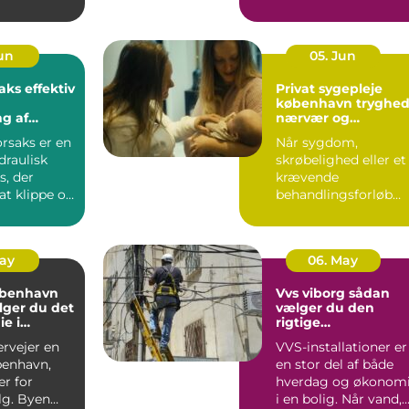
aa...
Lige så vigtigt ...
Jun
05. Jun
fektiv
Privat sygepleje
københavn tryghed,
g af
nærvær og
t
faglighed i hjemme
orsaks er en
Når sygdom,
draulisk
skrøbelighed eller et
s, der
krævende
 at klippe og
behandlingsforløb
tal o...
bliver en del af
hverdagen, kan
oversku...
May
06. May
øbenhavn
Vvs viborg sådan
lger du det
vælger du den
ie i
rigtige
den
samarbejdspartner
ervejer en
VVS-installationer er
benhavn,
en stor del af både
er for
hverdag og økonom
g. Byen
i en bolig. Når vand,