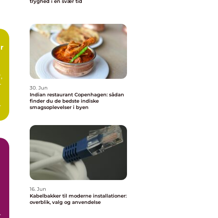
tryghed i en svær tid
,
r
30. Jun
Indian restaurant Copenhagen: sådan
finder du de bedste indiske
d
smagsoplevelser i byen
.
16. Jun
Kabelbakker til moderne installationer:
overblik, valg og anvendelse
er