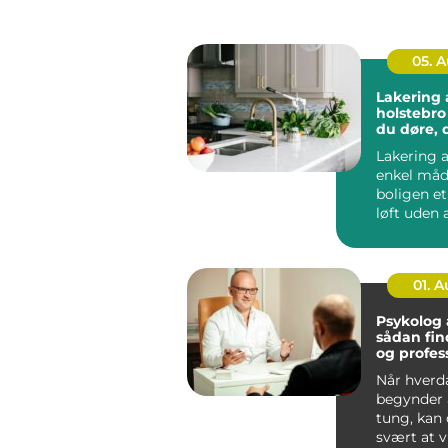
05. 
Lakering a
holstebro sådan få
du døre, 
som nye
Lakering a
enkel måd
boligen e
løft uden a
noget ned 
...
01. 
Psykolog
sådan fin
og profes
hjælp
Når hverd
begynder a
tung, kan
svært at v