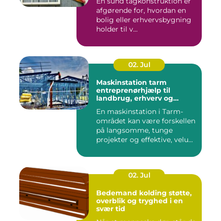
En sund tagkonstruktion er
afgørende for, hvordan en
bolig eller erhvervsbygning
holder til v...
02. Jul
Maskinstation tarm
entreprenørhjælp til
landbrug, erhverv og
private
En maskinstation i Tarm-
området kan være forskellen
på langsomme, tunge
projekter og effektive, velu...
02. Jul
Bedemand kolding støtte,
overblik og tryghed i en
svær tid