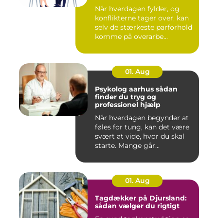
Når hverdagen fylder, og
konflikterne tager over, kan
selv de stærkeste parforhold
komme på overarbe...
01. Aug
Psykolog aarhus sådan
finder du tryg og
professionel hjælp
Når hverdagen begynder at
føles for tung, kan det være
svært at vide, hvor du skal
starte. Mange går...
01. Aug
Tagdækker på Djursland:
sådan vælger du rigtigt