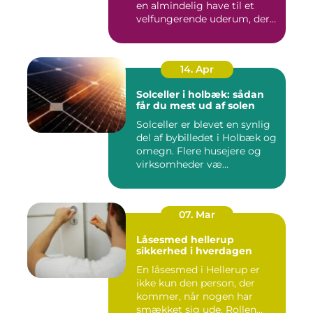
en almindelig have til et
velfungerende uderum, der
både...
14. Apr
Solceller i holbæk: sådan
får du mest ud af solen
Solceller er blevet en synlig
del af bybilledet i Holbæk og
omegn. Flere husejere og
virksomheder væ...
07. Mar
Låsesmed hellerup
sikkerhed i hverdagen
En låsesmed i Hellerup er
ikke kun den person, der
kommer, når nogen har
smækket sig ude. Rollen