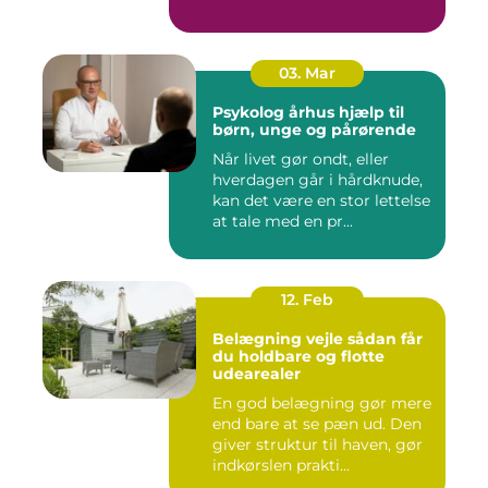
03. Mar
Psykolog århus hjælp til
børn, unge og pårørende
Når livet gør ondt, eller
hverdagen går i hårdknude,
kan det være en stor lettelse
at tale med en pr...
12. Feb
Belægning vejle sådan får
du holdbare og flotte
udearealer
En god belægning gør mere
end bare at se pæn ud. Den
giver struktur til haven, gør
indkørslen prakti...