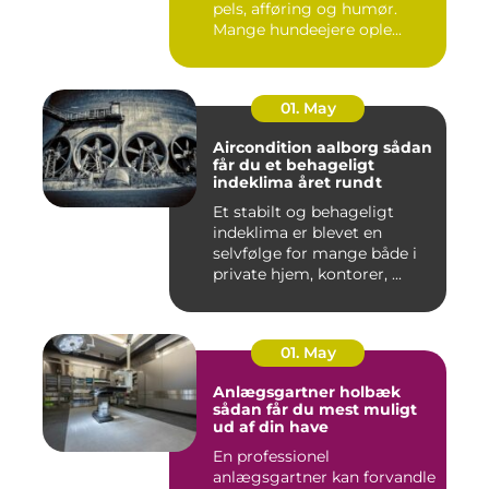
pels, afføring og humør.
Mange hundeejere ople...
01. May
Aircondition aalborg sådan
får du et behageligt
indeklima året rundt
Et stabilt og behageligt
indeklima er blevet en
selvfølge for mange både i
private hjem, kontorer, ...
01. May
Anlægsgartner holbæk
sådan får du mest muligt
ud af din have
En professionel
anlægsgartner kan forvandle