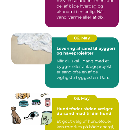
VVS-installationer er en stor
del af både hverdag og
økonomi i en bolig. Når
vand, varme eller afløb...
06. May
Levering af sand til byggeri
og haveprojekter
Når du skal i gang med et
bygge- eller anlægsprojekt,
er sand ofte en af de
vigtigste byggesten. Uan...
03. May
Hundefoder sådan vælger
du sund mad til din hund
Et godt valg af hundefoder
kan mærkes på både energi,