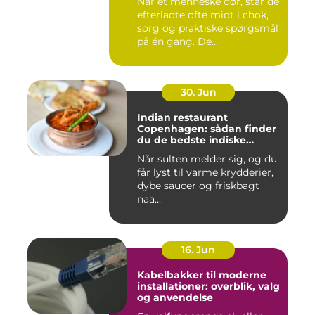
Når et menneske dør, står de
efterladte ofte midt i chok,
sorg og praktiske spørgsmål
på én gang. De...
30. Jun
Indian restaurant
Copenhagen: sådan finder
du de bedste indiske
smagsoplevelser i byen
Når sulten melder sig, og du
får lyst til varme krydderier,
dybe saucer og friskbagt
naa...
16. Jun
Kabelbakker til moderne
installationer: overblik, valg
og anvendelse