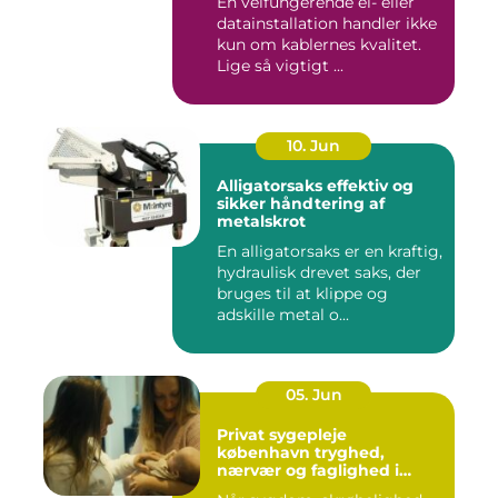
En velfungerende el- eller
datainstallation handler ikke
kun om kablernes kvalitet.
Lige så vigtigt ...
10. Jun
Alligatorsaks effektiv og
sikker håndtering af
metalskrot
En alligatorsaks er en kraftig,
hydraulisk drevet saks, der
bruges til at klippe og
adskille metal o...
05. Jun
Privat sygepleje
københavn tryghed,
nærvær og faglighed i
hjemmet