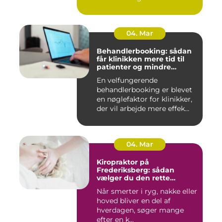
spæ...
04. Mar
Behandlerbooking: sådan
får klinikken mere tid til
patienter og mindre
administration
En velfungerende
behandlerbooking er blevet
en nøglefaktor for klinikker,
der vil arbejde mere effek...
04. Mar
Kiropraktor på
Frederiksberg: sådan
vælger du den rette
behandling
Når smerter i ryg, nakke eller
hoved bliver en del af
hverdagen, søger mange
efter en k...