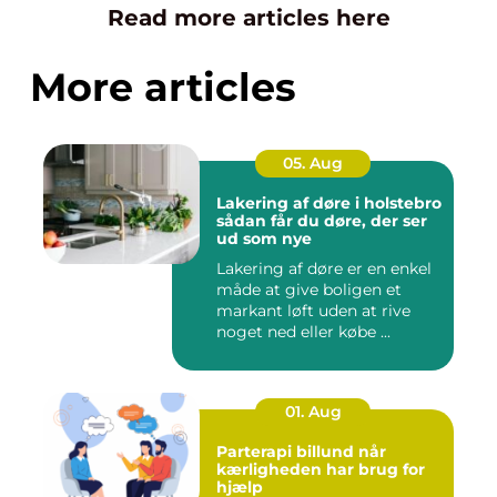
Read more articles here
More articles
05. Aug
Lakering af døre i holstebro
sådan får du døre, der ser
ud som nye
Lakering af døre er en enkel
måde at give boligen et
markant løft uden at rive
noget ned eller købe ...
01. Aug
Parterapi billund når
kærligheden har brug for
hjælp