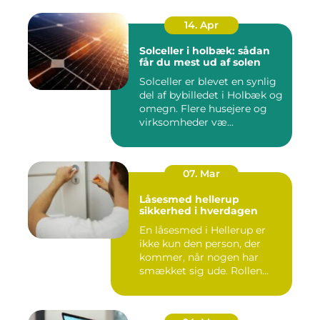
14. Apr
Solceller i holbæk: sådan
får du mest ud af solen
Solceller er blevet en synlig
del af bybilledet i Holbæk og
omegn. Flere husejere og
virksomheder væ...
07. Mar
Låsesmed hellerup
sikkerhed i hverdagen
En låsesmed i Hellerup er
ikke kun den person, der
kommer, når nogen har
smækket sig ude. Rollen
spæ...