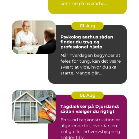
komme på overarbe...
01. Aug
Psykolog aarhus sådan
finder du tryg og
professionel hjælp
Når hverdagen begynder at
føles for tung, kan det være
svært at vide, hvor du skal
starte. Mange går...
01. Aug
Tagdækker på Djursland:
sådan vælger du rigtigt
En sund tagkonstruktion er
afgørende for, hvordan en
bolig eller erhvervsbygning
holder til v...