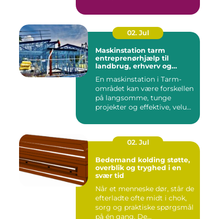
02. Jul
Maskinstation tarm
entreprenørhjælp til
landbrug, erhverv og
private
En maskinstation i Tarm-
området kan være forskellen
på langsomme, tunge
projekter og effektive, velu...
02. Jul
Bedemand kolding støtte,
overblik og tryghed i en
svær tid
Når et menneske dør, står de
efterladte ofte midt i chok,
sorg og praktiske spørgsmål
på én gang. De...