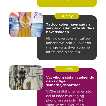
oversku...
31. May
Tattoo københavn sådan
vælger du det rette studie i
hovedstaden
Når du overvejer en tattoo
københavn, står du over for
mange valg. Byen rummer
alt fra små niche-stu...
06. May
Vvs viborg sådan vælger du
den rigtige
samarbejdspartner
VVS-installationer er en stor
del af både hverdag og
økonomi i en bolig. Når
vand, varme eller afløb...