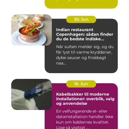
30. Jun
Indian restaurant
Copenhagen: sådan finder
du de bedste indiske
smagsoplevelser i byen
Når sulten melder sig, og du
får lyst til varme krydderier,
dybe saucer og friskbagt
naa...
16. Jun
Kabelbakker til moderne
installationer: overblik, valg
og anvendelse
En velfungerende el- eller
datainstallation handler ikke
kun om kablernes kvalitet.
Lige så vigtigt ...