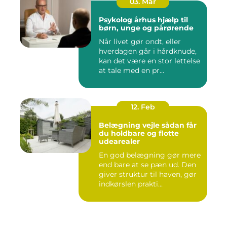
03. Mar
Psykolog århus hjælp til
børn, unge og pårørende
Når livet gør ondt, eller
hverdagen går i hårdknude,
kan det være en stor lettelse
at tale med en pr...
12. Feb
Belægning vejle sådan får
du holdbare og flotte
udearealer
En god belægning gør mere
end bare at se pæn ud. Den
giver struktur til haven, gør
indkørslen prakti...