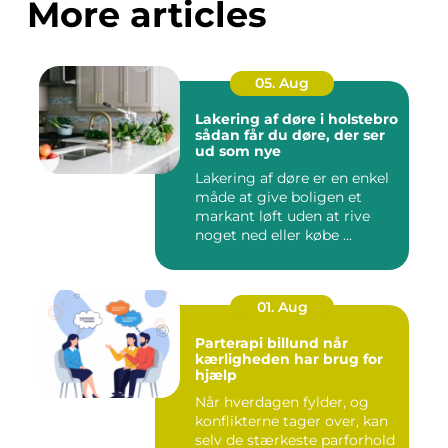
More articles
05. Aug
Lakering af døre i holstebro
sådan får du døre, der ser
ud som nye
Lakering af døre er en enkel
måde at give boligen et
markant løft uden at rive
noget ned eller købe ...
01. Aug
Parterapi billund når
kærligheden har brug for
hjælp
Når hverdagen fylder, og
konflikterne tager over, kan
selv de stærkeste parforhold