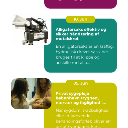
10. Jun
Alligatorsaks effektiv og
sikker håndtering af
metalskrot
En alligatorsaks er en kraftig,
hydraulisk drevet saks, der
bruges til at klippe og
adskille metal o...
05. Jun
Privat sygepleje
københavn tryghed,
nærvær og faglighed i
hjemmet
Når sygdom, skrøbelighed
eller et krævende
behandlingsforløb bliver en
del af hverdagen, kan