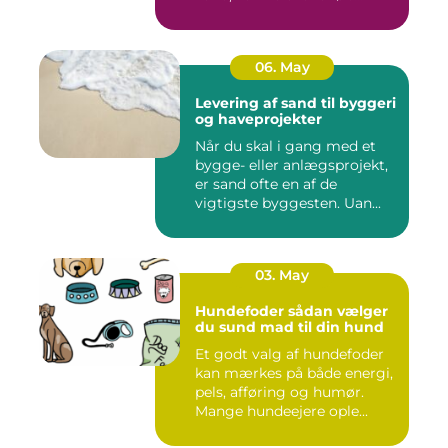
06. May
Levering af sand til byggeri
og haveprojekter
Når du skal i gang med et
bygge- eller anlægsprojekt,
er sand ofte en af de
vigtigste byggesten. Uan...
03. May
Hundefoder sådan vælger
du sund mad til din hund
Et godt valg af hundefoder
kan mærkes på både energi,
pels, afføring og humør.
Mange hundeejere ople...