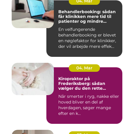
04. Mar
Behandlerbooking: sådan
får klinikken mere tid til
patienter og mindre
administration
En velfungerende
behandlerbooking er blevet
en nøglefaktor for klinikker,
der vil arbejde mere effek...
04. Mar
Kiropraktor på
Frederiksberg: sådan
vælger du den rette
behandling
Når smerter i ryg, nakke eller
hoved bliver en del af
hverdagen, søger mange
efter en k...